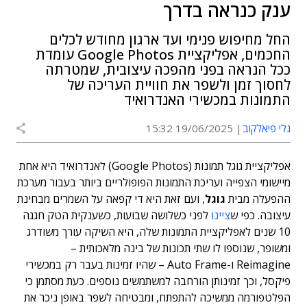
ענק כנראה בדרך
החל מחיפוש פנימי ועד ארגון מחודש לכלים
החכמים, אפליקציית Google Photos עומדת
ככל הנראה בפני מהפכה עיצובית, שמטרתה
לחסוך זמן ולשפר את חוויית העריכה של
התמונות במכשירי האנדרואיד
גלי פיאלקוב
19/06/2025 15:32
אפליקציית גוגל תמונות (Google Photos) לאנדרואיד היא אחת
מיישומי הצפייה ועריכת התמונות הפופולריים ביותר בעבור מערכת
ההפעלה מבית
גוגל
, ועם זאת היא די קפאה על השמרים מבחינת
עיצובה. כפי ש
ציינו
לפני כשלושה שבועות, כשענקית הטק חגגה
10 שנים לאפליקציית התמונות שלה, היא השיקה עורך משודרג
ומשופר, שנוספו לו שתי תכונות של בינה מלאכותית –
Reimagine ו-Auto Frame – שהיו זמינות בעבר רק במכשירי
פיקסל, וכך זמינותן הורחבה למשתמשים נוספים. כעת מסתמן כי
הפלטפורמה ממשיכה להתפתח, ומבטיחה לשפר באופן ניכר את