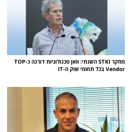
מחקר STKI השנתי: וואן טכנולוגיות דורגה כ-TOP
Vendor בכל תחומי שוק ה-IT