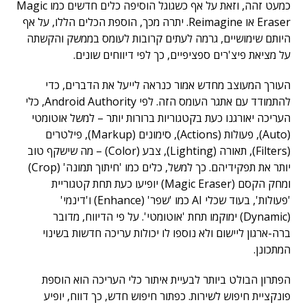
כמעט זהה, וזאת על אף כשגוגל הוסיפה כלים חדשים כמו Magic
Eraser או Reimagine. יתרה מכך, הוספת הכלים הללו, על אף
היותם שימושיים, גרמה לעתים קרובות לעומס בממשק והקשתה
על מציאת פיצ'רים ספציפיים, כך לפי דיווחים שונים.
העורך המעוצב מחדש אמור כנראה לייעל את הדברים, כדי
להתמודד עם אתגר העומס הזה. לפי Android Authority, כלי
העריכה יאורגנו כעת בקטגוריות ברורות יותר – למשל אוטומטי
(Auto), פעולות (Actions), סימונים (Markup), פילטרים
(Filters), תאורה (Lighting), צבע (Color) – מה שישקף טוב
יותר את תפקידיהם. כך למשל, כלים כמו 'חיתוך תמונה' (Crop)
ומחק הקסם (Magic Eraser) יופיעו כעת תחת קטגוריית
'פעולות', בעוד שכלי AI כמו 'שפר' (Enhance) ו'דינמי'
(Dynamic) ימוקמו תחת 'אוטומטי'. על פי הדיווח, מדובר
ברה-ארגון ליישום ולא נוספו לו יכולות עריכה חדשות בשינוי
המתכונן.
הפתרון הבולט ביותר לבעיית איתור כלי העריכה הוא הוספת
פונקציית חיפוש לשירות. כפתור חיפוש חדש, כך דווח, יופיע