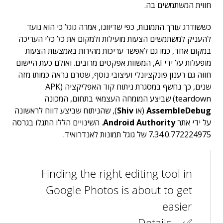
חווית המשתמשים בה.
כששודרג עורך התמונות, כפי שדיוונו, אמרה גוגל כי הוא נועד
להעניק למשתמשים הצעות מועילות ולמקום את כל כלי העריכה
במקום אחד, כמו גם לאפשר עריכות מהירות באמצעות הצעות
מופעלות על ידי AI, המשוות אפקטים מרובים. ואולם כעת היישום
חווה גם רענון פונקציונלי ועיצובי נוסף, שטרם נראה כמותו מזה
שנים, כך נחשף במסגרת ניתוח קוד האפליקציה (APK
teardown) שביצע המומחה העצמאי בתחום, המכונה
AssembleDebug
(או
Shiv
), שהניתוח שביצע דווח לראשונה
על ידי אתר
Android Authority
. השינויים הללו התגלו בגרסה
7.34.0.772224975 של גוגל תמונות לאנדרואיד.
Finding the right editing tool in
Google Photos is about to get
easier
✅ Details –