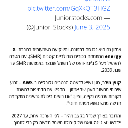
pic.twitter.com/GqXkQT3HGZ
— Juniorstocks.com
(@Junior_Stocks)
June 3, 2025
אמזון גם היא נכנסה לתמונה, והשקיעה משמעותית בחברת
X-
energy
המתמחה בכורים מודולריים קטנים (SMR), עם מטרה
להפעיל מעל 5 ג'יגה-וואט של חשמל שנוצר באמצעות SMR עד
שנת 2039.
קווין מילר
, סגן נשיא לדאטה סנטרים גלובליים ב-
AWS
– זרוע
שירותי מחשוב הענן של אמזון – הדגיש את הדחיפות להשגת
מקורות אנרגיה נקייה, וציין: "אנו רואים ביכולת גרעינית מתקדמת
חדשה ממש נושא מפתח חיוני".
ומדובר בצורך שגדל בקצב מהיר – לפי הערכה אחת, עד 2027
יידרשו 50 ג'יגה-וואט של קיבולת חשמל חדשה רק כדי לתמוך