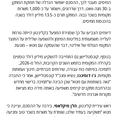
המיסים. מעבר לכך, ההסכם יאפשר הגדלה של תפוקת המתקן
ב-30 מגה-וואט, דרך שדרוגים, וישמור על כ-1,000 משרות
מקומיות בשכר גבוה. המתקן תורם כ-13.5 מיליון דולר בשנה
בהכנסות ממיסים.
דיווחים הצביעו על כך שסגירת המפעל בקלינטון הייתה גורמת
לעלייה משמעותית בפליטות הפחמן ולהשפעה שלילית על התוצר
המקומי הגולמי של אילינוי, דבר שהעסקה עם מטא – מונעת.
בנוסף, קונסטליישן גם התחייבה להשקיע מיליון דולר נוספים
בקהילה המקומית בחמש השנים הקרובות, החל מ-2026,
לתמיכה בפיתוח כוח עבודה, שירותים חברתיים, חינוך ועמותות
מקומיות.
ג'ו דומינגז
, נשיא ומנכ"ל קונסטליישן, אמר כי החברה
"גאה בשותפות עם מטא" שכן הבינה ש"תמיכה ברישוי מחדש
ובהרחבת מתקנים קיימים משפיעה באותה מידה כמו מציאת
מקורות אנרגיה חדשים".
ראש עיריית קלינטון,
הלן מיקלאסי
, בירכה על ההסכם, וציינה כי
מטא "משקיעה בעתיד שלנו, שומרת על משרות בשכר טוב ומניעה