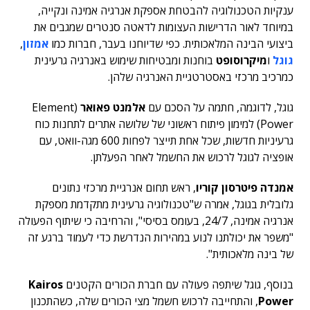
ענקיות הטכנולוגיה להבטחת אספקת אנרגיה אמינה ונקייה,
במיוחד לאור הדרישות העצומות לדאטה סנטרים שמגבים את
ביצועי הבינה המלאכותית. כפי שדיוחנו בעבר, חברות כמו
אמזון
,
גוגל
ו
מיקרוסופט
בוחנות ומבטיחות שימוש באנרגיה גרעינית
כמרכיב מרכזי באסטרטגיית האנרגיה שלהן.
גוגל, לדוגמה, חתמה על הסכם עם
אלמנט פאואר
(Element
Power) למימון פיתוח ראשוני של שלושה אתרים לתחנות כוח
גרעיניות חדשות, שכל אחת תייצר לפחות 600 מגה-וואט, עם
אופציה לגוגל לרכוש את החשמל לאחר הפעלתן.
אמנדה פיטרסון קוריו
, ראש תחום אנרגיית מרכזי נתונים
גלובלית בגוגל, אמרה ש"טכנולוגיה גרעינית מתקדמת מספקת
אנרגיה אמינה, 24/7, בעומס בסיסי", והרחיבה כי שיתוף הפעולה
"משפר את יכולתנו לנוע במהירות הנדרשת כדי לעמוד ברגע זה
של בינה מלאכותית".
בנוסף, גוגל שיתפה פעולה עם חברת הכורים הקטנים
Kairos
Power
, והתחייבה לרכוש חשמל מצי הכורים שלה, כשהתכנון