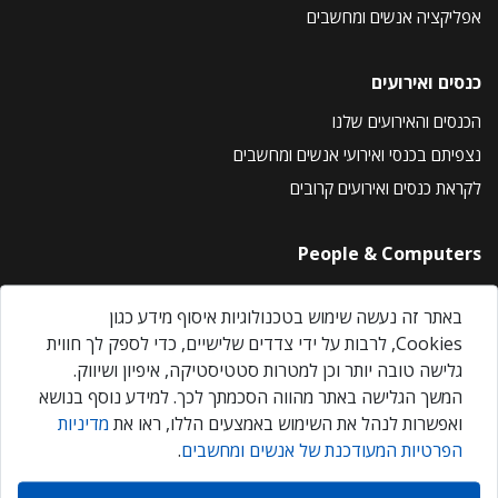
אפליקציה אנשים ומחשבים
כנסים ואירועים
הכנסים והאירועים שלנו
נצפיתם בכנסי ואירועי אנשים ומחשבים
לקראת כנסים ואירועים קרובים
People & Computers
About Us
באתר זה נעשה שימוש בטכנולוגיות איסוף מידע כגון
Privacy Policy
Cookies, לרבות על ידי צדדים שלישיים, כדי לספק לך חווית
Contact Us
גלישה טובה יותר וכן למטרות סטטיסטיקה, איפיון ושיווק.
Our Events
המשך הגלישה באתר מהווה הסכמתך לכך. למידע נוסף בנושא
ואפשרות לנהל את השימוש באמצעים הללו, ראו את
מדיניות
הפרטיות המעודכנת של אנשים ומחשבים
.
אנשים ומחשבים © 2026 – כל הזכויות שמורות