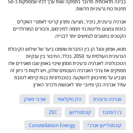
בבינה מלאכותית. מדובר בתפוקה שוות ערך לכזו שמספקות כ-50
תחנות כוח גרעיניות חדשות.
אנרגיה גרעינית, נזכיר, מציעה פתרון קריטי לאתגרי האקלים
בזכות צמצום פליטות גזי חממה למינימום, והכורים המודולריים
הקטנים נחשבים לגמישים יותר לבנייה.
מטא, אמזון וגוגל הן בין החברות שתמכו ביעד של שילוש הקיבולת
הגרעינית העולמית עד 2050. ככלל, החיבור בין ענקיות
הטכנולוגיה לאנרגיה גרעינית מסמן שינוי באופן שבו תאגידים אלו
מספקים את צרכי האנרגיה העצומים שלהן, ויש לקוות כי כיוון זה
מצביע על מחויבותן להשקעה בטכנולוגיות בנות קיימא לטובת
עתיד אנרגיה נקי וחיובי יותר לאנושות ולכדור הארץ.
אנרגיה גרעינית
הלן מיקלאסי
אורבי פארק
ג'ו דומינגז
קונסטליישן
ZEC
קונסטליישן אנרג'י
Constellation Energy