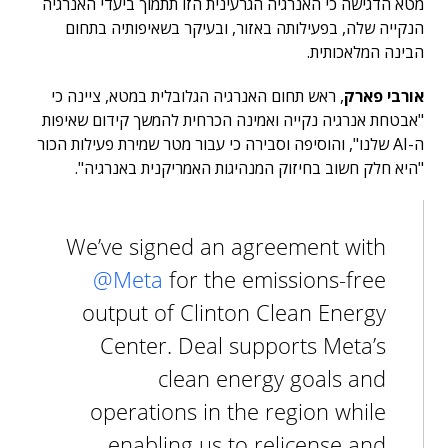
מטא הדגישה כי האנרגיה הגרעינית הזו תתמוך ביעדי האנרגיה
הנקייה שלה, בפעילותה באזור, ובעיקר בשאיפותיה בתחום
הבינה המלאכותית.
אורבי פארק
, ראש תחום האנרגיה הגלובלית במטא, ציינה כי
"אבטחת אנרגיה נקייה ואמינה הכרחית להמשך קידום שאיפות
ה-AI שלנו", והוסיפה וסבירה כי עבור מטר שמירת פעילות הכור
"היא חלק חשוב בחיזוק המנהיגות האמריקנית באנרגיה".
We’ve signed an agreement with
@Meta
for the emissions-free
output of Clinton Clean Energy
Center. Deal supports Meta’s
clean energy goals and
operations in the region while
enabling us to relicense and