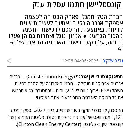
וקונסטליישן חתמו עסקת ענק
חברת הטק ממנלו פארק הבטיחה לעצמה
אספקת אנרגיה נקייה ואמינה לעשרות שנים
קדימה, באמצעות ההסכם לרכישת החשמל
מהכור הגרעיני ● אמזון, גוגל ואחרות גם הן פעלו
בדומה, על רקע דרישות האנרגיה הגואות של ה-
AI
גלי פיאלקוב
04/06/2025 12:06
מטא
ו
קונסטליישן אנרג'י
(Constellation Energy) – יצרנית
אנרגיה אמריקנית מובילה – חתמו באחרונה על הסכם רכישת
חשמל (PPA) ארוך טווח לשני עשורים, שבמסגרתו מטא תרכוש
את כל תפוקת האנרגיה מכור גרעיני אחד באילינוי.
ההסכם, שייכנס לתוקף בעוד שנתיים, ביוני 2027, יספק למטא
1,121 מגה-וואט של אנרגיה גרעינית נטולת פליטות מהמתקן של
קונסטליישן ב-קלינטון (Clinton Clean Energy Center).