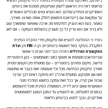
ב-2016, הוא נקט עמדה סקפטית במיוחד כלפי טיקטוק. הנשיא
טראמפ דאז היה הראשון לזעוק שטיקטוק מסכנת את ביטחון
האמריקנים והמידע שלהם. הוא הוציא צווים מנהליים האוסרים
על עסקאות עם בייטדאנס והתאמץ לסלק אותה מארצו. מאידך,
כאמור, כעת הוא העניק לפלטפורמה ארכה שאפשר שתתארך שוב
ולא ברור אם הוא עדיין כל כך מעוניין בהשלמת העסקה – אם לאו.
נזכיר כי ההחלטה להוציא את טיקטוק מידי החברה הסינית
התקבלה בעיקר בשל חששות ביטחוניים. הן ה-
FBI
והן ו
עדת
התקשורת הפדרלית
הזהירו כבר לפני שנים כי אפשר
שבייטדאנס משתפת או תשתף נתוני משתמשים – כגון היסטוריית
גלישה, מיקום ומזהים ביומטריים – עם ממשלת סין הקומוניסטית.
מאידך טיקטוק הכחישה מכל וכל שעשתה זאת בעבר או שתעשה
זאת אם תתבקש. ממשלת ארה"ב לא סיפקה ראיות לכך שדבר
שכזה אכן קרה, אך בכל זאת עסקה בחשש המרכזי מפני
האפשרות שאם יגיעו לידיה, הממשלה הסינית תוכל להשתמש
בנתונים לתועלתה, או להשפיע על התוכן המוצג למשתמשים
אמריקנים, ובכך לפגוע בביטחון הלאומי.