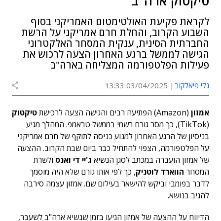
טיקטוק ארה"ב
לקראת פקיעת האולטימטום האמריקני בסוף
השבוע הקרוב, והחלת חרם אמריקני על הרשת
החברתית הסינית, ענקית המסחר האלקטרוני
הגישה לממשל ברגע האחרון הצעה לרכוש את
פעילות הפלטפורמה המצליחה בארה"ב
גלי פיאלקוב
03/04/2025 13:33
אמזון
(Amazon) הפתיעה רבים והגישה הצעה לרכישת
טיקטוק
(TikTok), כך מסר גורם רשמי בממשל טראמפ. המהלך מגיע
בניסיון של הרגע האחרון למנוע כניסה לתוקף של חרם אמריקני
על הפלטפורמה, הצפוי להתחיל כבר ביום שבת הקרוב. ההצעה
של אמזון הועברה במכתב לסגן הנשיא
ג'יי די ואנס
ולשרת
המסחר
הווארד לוטניק
, כך לפי אותו גורם שלא היה מוסמך
לדבר בפומבי וביקש להישאר בעילום שם. אמזון עצמה סירבה
להגיב בנושא.
הדיווח על ההצעה של אמזון הגיעו בזמן שנשיא ארה"ב לשעבר,