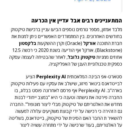
המתעניינים רבים אבל עדיין אין הכרעה
מלבד אמזון, מספר גורמים נוספים הביעו עניין ברכישת טיקטוק
בחודשים האחרונים. בין המתמודדים האפשריים ניתן למנות את
חברת התוכנה
אורקל
(Oracle) וקרן ההשקעות
בלקסטון
(Blackstone). אורקל אף הודיעה בשנת 2020 כי רכשה 12.5
אחוזים ממניות
טיקטוק גלובל
, לאחר שהבטיחה לעצמה עסקה
כספקית טכנולוגיית הענן של האפליקציה.
סטארט-אפ הבינה המלאכותית
Perplexity AI
הציע
לבייטדאנס בינואר מיזוג, שישלב את עסקיו עם פעילות טיקטוק
בארה"ב. Perplexity AI אף פרסם לאחרונה פוסט בבלוג, בו
החברה פירטה את גישתה וטענה כי היא "במצב ייחודי לבנות
מחדש את האלגוריתם של טיקטוק מבלי ליצור מונופול". החברה
גם הזהירה כי רכישה על ידי קבוצת משקיעים עלולה למעשה
להשאיר ת החבר האם הסינית של טיקטוק, בייטדאנס, בשליטה
על האלגוריתם, בעוד שרכישה על ידי מתחרה עשויה ליצור