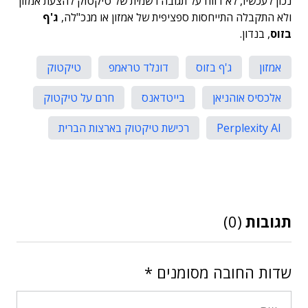
נכון לעכשיו, לא דווח על תגובה רשמית של טיקטוק להצעת אמזון
ולא התקבלה התייחסות ספציפית של אמזון או מנכ"לה,
ג'ף
בזוס
, בנדון.
אמזון
ג'ף בזוס
דונלד טראמפ
טיקטוק
אלכסיס אוהניאן
בייטדאנס
חרם על טיקטוק
Perplexity AI
רכישת טיקטוק בארצות הברית
תגובות
(0)
שדות החובה מסומנים
*