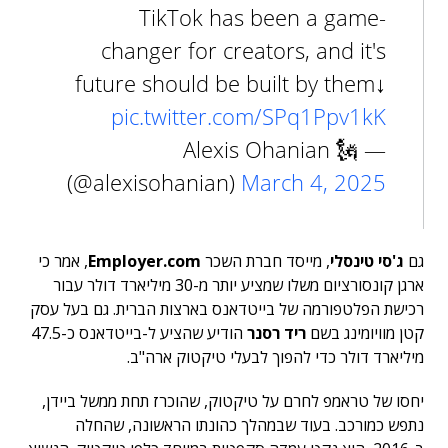
TikTok has been a game-
changer for creators, and it's
future should be built by them↓
pic.twitter.com/SPq1Ppv1kK
— Alexis Ohanian 🗽
(@alexisohanian)
March 4, 2025
גם
ג'סי טינסלי
, מייסד חברת השכר
Employer.com
, אמר כי
ארגן קונסורציום משלו שמציע יותר מ-30 מיליארד דולר עבור
רכישת הפלטפורמה של בייטדאנס בארצות הברית. גם בעל עסק
קטן מוויומינג בשם
ריד רסנר
הודיע שהציע ל-בייטדאנס כ-47.5
מיליארד דולר כדי להפוך לבעלי טיקטוק ארה"ב.
יחסו של טראמפ לחרם על טיקטוק, שהוכרז תחת ממשל ביידן,
נתפש כמורכב. בעוד שבמהלך כהונתו הראשונה, שהחלה