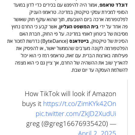
דונלד טראמפ
, אמור היה להיפגש עם בכירים כדי לדון במועד
הסופי למכירת עסקי טיקטוק במדינה. טראמפ העניק
לפלטפורמה ארכה ביום השבעתו, תוך שהוא עוקף חוק שאושר
פה אחד על ידי
בית המשפט העליון
, אשר קבע כי החרם נחוץ
מסיבות של ביטחון לאומי במדינה. על פי החוק, חברת האם
הסינית של טיקטוק,
בייטדאנס
(ByteDance) נדרשת למכור את
הפלטפורמה לקונה מערבים שהממשל יאשר, או להפסיק את
פעילותה בארצות הברית. עם זאת, טראמפ רמז כי הוא יכול
להאריך שוב את ההשהיה של החרם, אך ציין גם כי הוא מצפה
להשלמת העסקה עד יום שבת.
How TikTok will look if Amazon
buys it
https://t.co/ZimKYk42On
pic.twitter.com/ZkJD2XudUi
— greg (@greg16676935420)
April 2, 2025