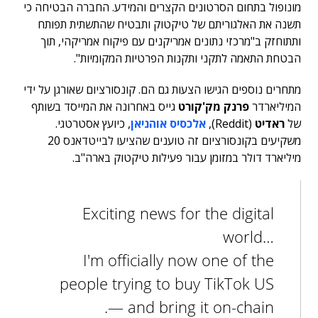
מונופול בתחום הסרטונים הקצרים והמידע. החברה הבטיחה כי
תשנה את האלגוריתם של טיקטוק ותבטיח שהתשתית תפותח
ותתוחזק ב"מרכזי נתונים אמריקנים עם פיקוח אמריקהי, תוך
הבטחת התאמה לתקני ותקנות הפרטיות המקומיות".
מתחרים נוספים הגישו הצעות גם הם. קונסורציום שאורגן על ידי
המיליארדר
פרנק מק'קורט
גייס באחרונה את המייסד בשותף
של
ראדיט
(Reddit),
אלכסיס אוהניאן
, כיועץ אסטרטגי.
משקיעים בקונסורציום זה טוענים שהציעו לבייטדאנס 20
מיליארד דולר במזומן עבור פעילות טיקטוק בארה"ב.
Exciting news for the digital
world…
I'm officially now one of the
people trying to buy TikTok US
— and bring it on-chain.