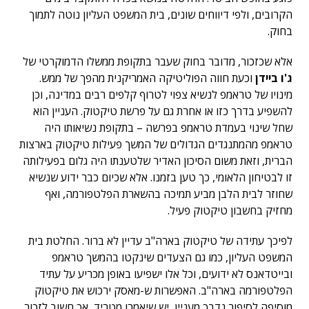
הקרובים, ולפי דיווחים שונים, בית המשפט העליון נוטה לתמוך
בחוק.
אלא שכזכור, מדובר בחוק שעבר בתקופת ממשלו הדמוקרטי של
ג'ו ביידן
וכעת חווה הפוליטיקה האמריקנית מהפך של ממש.
מינויו של טראמפ לנשיא צפוי לטרוף קלפים רבים במדינה, וכן
להשפיע בדרך כזו או אחרת גם על פרשת טיקטוק. העניין הוא
שחל שינוי בעמדת טראמפ בפרשה – בתקופת נשיאותו היה
טראמפ מהמתנגדים הגדולים של המשך פעילות טיקטוק בארצות
הברית, וזאת משום הסיכון האדיר שלטענתו היה גלום בפעילותה
זו לבטיחון הלאומי, כך טען בזמנו. אלא שכיום כבר ידוע שנשיא
שחוזר לבית הלבן מביע תמיכה בהשארת הפלטפורמה, ואף
מחזיק בחשבון טיקטוק פעיל.
לפיכך
עתידה של טיקטוק בארה"ב עדיין לא ברור. החלטת בית
המשפט העליון, כמו גם הצעדים שינקטו בהמשך טראמפ
ובייטדאנס לא ידועים, וכל אלו ישפיעו באופן מכריע על עתיד
הפלטפורמה בארה"ב. האפשרות ש-מאסק ירכוש את טיקטוק
מוסיפה לסיפור נדבך מעניין, יש שיאמרו מטריד, אך חשוב לזכור