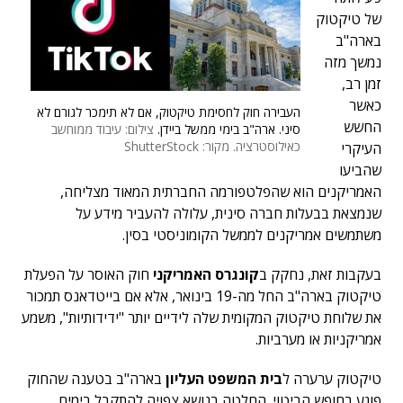
של טיקטוק
בארה"ב
נמשך מזה
זמן רב,
כאשר
העבירה חוק לחסימת טיקטוק, אם לא תימכר לגורם לא
החשש
סיני. ארה"ב בימי ממשל ביידן.
צילום: עיבוד ממוחשב
כאילוסטרציה. מקור: ShutterStock
העיקרי
שהביעו
האמריקנים הוא שהפלטפורמה החברתית המאוד מצליחה,
שנמצאת בבעלות חברה סינית, עלולה להעביר מידע על
משתמשים אמריקנים לממשל הקומוניסטי בסין.
בעקבות זאת, נחקק ב
קונגרס
האמריקני
חוק האוסר על הפעלת
טיקטוק בארה"ב החל מה-19 בינואר, אלא אם בייטדאנס תמכור
את שלוחת טיקטוק המקומית שלה לידיים יותר "ידידותיות", משמע
אמריקניות או מערביות.
טיקטוק ערערה ל
בית המשפט העליון
בארה"ב בטענה שהחוק
פוגע בחופש הביטוי. החלטה בנושא צפויה להתקבל בימים