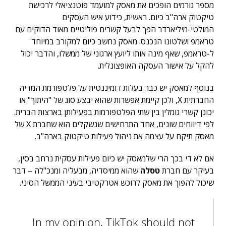
מספר גורמים הופכים את מאסק למועמד פוטנציאלי לרכישת
טיקטוק ארה"ב כיום. ראשית, כידוע איש העסקים
המולטי-מיליארדר הפך לבעל קשרים פוליטיים מאוד הדוקים עם
טראמפ ושלטונו הנכנס. מאסק נחשב כיום למקורב במיוחד
ל-טראמפ, שאף מינה אותו ליועץ ארגוני של ממשלו, והדבר יכול
להקל על אישור העסקה האופצונלית.
בנוסף למאסק יש כבר בעלות דומיננטית על פלטפורמת המדיה
החברתית X, ולכן קיימת אפשרות שהוא יבצע סוג של "היתוך" או
יכונן קשרי גומלין בין שתי הפלטפורמות בפעילותן בארצות הברית.
לפי דיווחים שונים, אחד התרחישים שנשקלים הוא שחברת X של
מאסק תיקח על עצמה את ניהול פעילות טיקטוק בארה"ב.
אם לא די בכך הרי שלמאסק יש כיום פעילות עסקית נרחב בסין,
בעיקר עם חברת
טסלה
שהוא ממיסדיה, מבעליה ומנכ"לה – דבר
שיכול להפוך את מאסק לרוכש אטרקטיבי בעיני הממשל הסיני.
In my opinion, TikTok should not