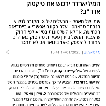
המיליארדר ירכוש את טיקטוק
ארה"ב?
שמו של מאסק - הבעלים של X ומקורב לנשיא
הנבחר טראמפ - עלה כקונה אפשרי ● בייטדאנס
הכחישה, אך לא השלטונות בסין ● לפי החוק
שהעביר ממשל ביידן פעילות טיקטוק בארה"ב
אמורה להיפסק ב-19 בינואר אם לא תמכר
גלי פיאלקוב
14/01/2025 15:41
הימים האחרונים הביאו עימם דיווחים סותרים ודרמטיים בנוגע
לעתידה של אפליקציית
טיקטוק
(TikTok) בארצות הברית.
הדיווח המרכזי, שפורסם לראשונה אתמול (ב') על ידי סוכנות
הידיעות
בלומברג
, הצביע על כך שגורמים בכירים בממשל הסיני
שוקלים ברצינות למכור את פעילות טיקטוק בארה"ב ליזם הטק
רב הפעלים והבעלים של פלטפורמת
X
,
אילון מאסק
, זאת
במטרה למנוע את החרמת האפליקציה שתוכננה בדי הממשל
האמריקני. האפשרות החדשה עלתה לאור שינויים המסתמנים