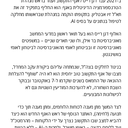
ב-2021 עבר דגן רייס לאגף התקשוב ועמד בראש מנהלת
הטרנספורמציה הדיגיטלית באגף. הוא החליף בתפקיד זה את
תא"ל זיו אבטליון. בתקופתו הוקמה במנהלת שבראשותו מחלקה
לטיפול בנתונים על בסיס AI.
האלוף דגן רייס הוא בעל תואר ראשון במדעי המחשב
מאוניברסיטת בר אילן, ולו שני תארים שניים – במשפטים
מאוניברסיטה זו ובביטחון לאומי מהאוניברסיטה לביטחון לאומי
בוושינגטון.
בניגוד לחלקים בצה"ל, שנמתחה עליהם ביקורת עקב המחדל,
מצבו של אגף התקשוב טוב יחסית: הוא לא היה "שותף" להצלחת
ההונאה של החמאס בשנים שקדמו ל-7 באוקטובר ובבוקר
השבת השחורה, לא להערכות המודיעין השגויות וגם לא
לכישלונות המבצעיים.
לצד המשך מתן מענה לכוחות הלוחמים, ומתן מענה תוך כדי
תנועה (לחימה), האתגר הנוסף של ראש האגף החדש הוא כיצד
להביא למצב שבו התקשוב נצרך על ידי הלקוחות – מהרמטכ"ל
ועד ללוחם בקצה – באופן מושכל, ולמרות ה-AI – ללא הטיות