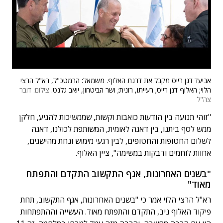
אביעד דגן רייס מקבל את דרגת האלוף. משמאל: הרמטכ"ל, רא"ל הרצי
הלוי; האלוף דגן רייס; רעייתו, רונית; ושר הביטחון, יואב גלנט.
צילום: דובר
צה"ל
"זוהי תנועה בין הודעות כואבות וקשות, שממשיכות להגיע, חלקן
ממש לסף ביתנו, בין דאגה לאומית, המשותפת לכולנו, דאגה
לשלום החטופות והחטופים, לבין רגעי מימוש ונחת מהישגים,
אחוות לוחמים ודבקות במשימה", ציין האלוף.
"בשנים האחרונות, אגף התקשוב התקדם והתפתח
מאוד"
רא"ל הרצי הלוי אמר כי "בשנים האחרונות, אגף התקשוב, תחת
פיקוד האלוף ניב, התקדם והתפתח מאוד. העשייה וההתפתחות