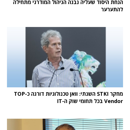
הנחת היסוד שעליה נבנה הניהול המודרני מתחילה
להתערער
מחקר STKI השנתי: וואן טכנולוגיות דורגה כ-TOP
Vendor בכל תחומי שוק ה-IT