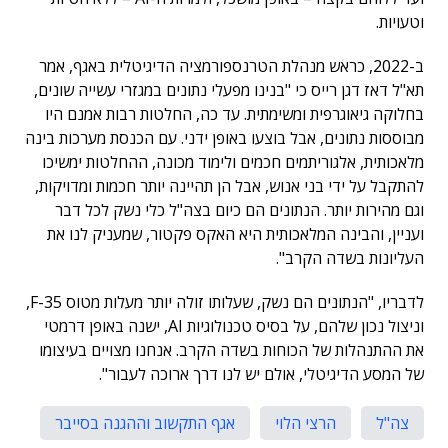
וטעויות.
ב-2022, כראש מנהלת הטרנספורמציה הדיגיטלית באגף, אמר
תא"ל דאז דגן רייס כי "בנינו מפעלי נתונים במגזרי עשייה שונים,
בחלוקה גיאוגרפית ומשימתית. עד כה, החלטות רבות אמנם היו
מבוססות נתונים, אבל בוצעו באופן ידני. עם הכנסת מערכות בינה
מלאכותית, אלגוריתמים חכמים ולימוד מכונה, ההחלטות ימשיכו
להתקבל על ידי בני אנוש, אבל הן תהיינה יותר חכמות ומדויקות,
וגם מהירות יותר. הנתונים הם כיום בצה"ל כלי נשק לכל דבר
ועניין, והבינה המלאכותית היא האקס פקטור, שמעניק לנו את
העליונות בשדה הקרב".
לדבריו, "הנתונים הם נשק, שעלותו זולה יותר מעלות מטוס F-35,
וניצול נכון שלהם, על בסיס טכנולוגיות AI, ישנה באופן דרמטי
את ההתנהלות של הכוחות בשדה הקרב. אנחנו מצויים בעיצומו
של המסע הדיגיטלי, אולם יש לנו דרך ארוכה לעבור".
צה"ל
הרצי הלוי
אגף התקשוב וההגנה בסייבר