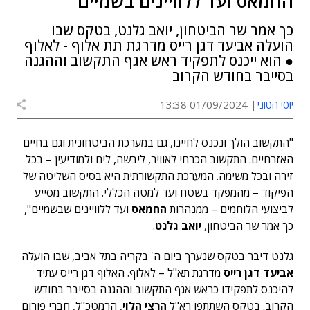
החמאס ועד ללוויינים בשמיים"
כך אמר שר הביטחון, יואב גלנט, בטקס שבו
הועלה אביעד דגן רייס מדרגת תת אלוף - לאלוף
● הוא ייכנס לתפקיד ראש אגף התקשוב וההגנה
בסייבר בחודש הקרוב
יוסי הטוני
01/09/2024 13:38
"התקשוב הולך ונכנס לחיינו, גם במערכת הביטחונית וגם בחיים
האזרחיים. התקשוב הכרחי לאוויר, ליבשה, לים ולמודיעין – בכל
זירה ובכל משימה. המערכת התקשורתית היא בסיס השליטה של
הפיקוד – מהמפקד בשטח ועד למטה הכללי. התקשוב מסייע
לביצועי הלוחמים – ממנהרות
החמאס
ועד ללוויינים שבשמיים",
כך אמר שר הביטחון,
יואב גלנט
.
גלנט דיבר בטקס שנערך ביום ה' בקריה בתל אביב, שבו הועלה
אביעד דגן רייס
מדרגת תא"ל – לאלוף. האלוף דגן רייס עתיד
להיכנס לתפקידו כראש אגף התקשוב וההגנה בסייבר בחודש
הקרוב. בטקס השתתפו רא"ל
הרצי הלוי
, הרמטכ"ל, חברי פורום