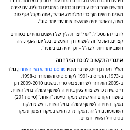
היו עם הרבה מחשבה, והרבה מזה עמד למבחן במלחמה. זה 11
חודשים שהדברים עובדים ונבחנים באתגרים גדולים, עם יצירת
מענים חדשים תוך כדי המלחמה. אביעד, אתה מקבל אגף טוב
מאוד, והאתגר יהיה שתעשה אותו עוד יותר טוב".
לדברי הרמטכ"ל, "יש לייצר תהליך של הישגים מהירים בטווחים
קצרים, ואת כל זה לעשות דרך האנשים. בכל יום האגף נהיה
חשוב יותר ויותר לצה"ל – וכך יהיה גם בעתיד".
אתגרי התקשוב לנוכח המלחמה
תא"ל דאז דגן רייס, שדבר מינויו
פורסם בחודש מאי האחרון
, נולד
ב-1973, התגייס ב-1991 לקורס טיס והשתחרר ב-1998.
ב-2005 הוא חזר לשירות צבאי סדיר. בשנים 2009-2010 דגן
רייס שירת כראש צוות צפון ביחידה לשיתוף פעולה בחיל האוויר.
בעשור הקודם הוא שימש מפקד טייסת "האחת" (טייסת 201),
מפקד היחידה לשיתוף פעולה בחיל האוויר, ראש מחלקת
השתתפות בחיל זה, מפקד מרכז האש בפיקוד הצפון ומפקד
בסיס חיל האוויר חצרים.