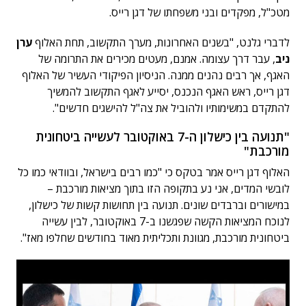
מטכ"ל, מפקדים ובני משפחתו של דגן רייס.
לדברי גלנט, "בשנים האחרונות, מערך התקשוב, תחת האלוף
ערן
ניב
, עבר דרך עצומה. אמנם, מעטים מכירים את התרומה של
האגף, אך רבים נהנים ממנה. הניסיון הפיקודי העשיר של האלוף
דגן רייס, ראש האגף הנכנס, יסייע לאגף התקשוב להמשיך
להתקדם במשימותיו ולהוביל את צה"ל להישגים חדשים".
"תנועה בין כישלון ה-7 באוקטובר לעשייה ביטחונית
מורכבת"
האלוף דגן רייס אמר בטקס כי "כמו רבים בישראל, ובוודאי כמו כל
לובשי המדים, אני נע בתקופה הזו בתוך מציאות מורכבת –
במישורים וברבדים שונים. תנועה בין תחושות קשות של כישלון,
לנוכח המציאות הקשה שפגשנו ב-7 באוקטובר, לבין עשייה
ביטחונית מורכבת, מגוונת ותכליתית מאוד בחודשים שחלפו מאז".