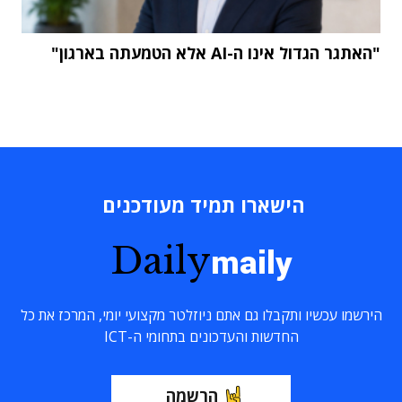
"האתגר הגדול אינו ה-AI אלא הטמעתה בארגון"
הישארו תמיד מעודכנים
Daily
maily
הירשמו עכשיו ותקבלו גם אתם ניוזלטר מקצועי יומי, המרכז את כל
החדשות והעדכונים בתחומי ה-ICT
הרשמה