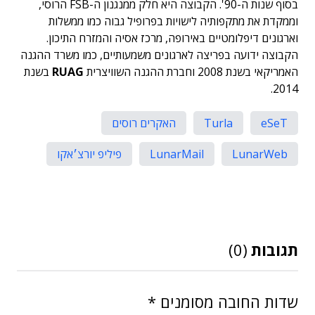
בסוף שנות ה-90'. הקבוצה היא חלק ממנגנון ה-FSB הרוסי,
וממקדת את מתקפותיה לישויות בפרופיל גבוה כמו ממשלות
וארגונים דיפלומטיים באירופה, מרכז אסיה והמזרח התיכון.
הקבוצה ידועה בפריצה לארגונים משמעותיים, כמו משרד ההגנה
האמריקאי בשנת 2008 וחברת ההגנה השוויצרית
RUAG
בשנת
2014.
eSeT
Turla
האקרים רוסים
LunarWeb
LunarMail
פיליפ יורצ׳אקו
תגובות
(0)
שדות החובה מסומנים
*