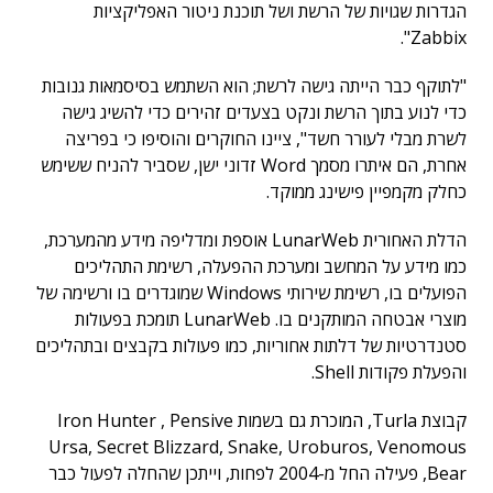
הגדרות שגויות של הרשת ושל תוכנת ניטור האפליקציות
Zabbix".
"לתוקף כבר הייתה גישה לרשת; הוא השתמש בסיסמאות גנובות
כדי לנוע בתוך הרשת ונקט בצעדים זהירים כדי להשיג גישה
לשרת מבלי לעורר חשד", ציינו החוקרים והוסיפו כי בפריצה
אחרת, הם איתרו מסמך Word זדוני ישן, שסביר להניח ששימש
כחלק מקמפיין פישינג ממוקד.
הדלת האחורית LunarWeb אוספת ומדליפה מידע מהמערכת,
כמו מידע על המחשב ומערכת ההפעלה, רשימת התהליכים
הפועלים בו, רשימת שירותי Windows שמוגדרים בו ורשימה של
מוצרי אבטחה המותקנים בו. LunarWeb תומכת בפעולות
סטנדרטיות של דלתות אחוריות, כמו פעולות בקבצים ובתהליכים
והפעלת פקודות Shell.
קבוצת Turla, המוכרת גם בשמות Iron Hunter , Pensive
Ursa, Secret Blizzard, Snake, Uroburos, Venomous
Bear, פעילה החל מ-2004 לפחות, וייתכן שהחלה לפעול כבר