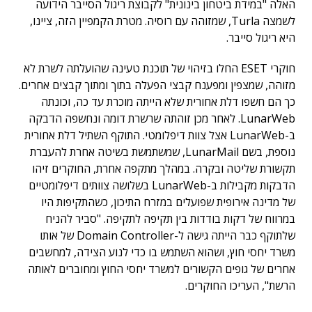
האלה "במידת ביטחון בינונית" לקבוצת ריגול הסייבר הידועה
לשמצה Turla, שמזוהה עם רוסיה. מטרת הקמפיין הזה, ציינו,
היא ריגול סייבר.
חוקרי ESET החלו בזיהוי של תוכנת טעינה שהועלתה לשרת לא
מזוהה, שמצפין ומפענח קבצי הפעלה בתוך ומתוך קבצים אחרים.
כך הם חשפו דלת אחורית שלא הייתה מוכרת עד כה, וכונתה
LunarWeb. לאחר מכן זוהתה שרשרת דומה ונחשפה הדבקה
ב-LunarWeb אצל צוות דיפלומטי. התוקף השתיל דלת אחורית
נוספת, בשם LunarMail, שמשתמשת בשיטה אחרת להעברת
תקשורת שליטה ובקרה. במהלך מתקפה אחרת, החוקרים זיהו
הדבקות מקבילות ב-LunarWeb בשלושה צוותים דיפלומטיים
של מדינה אירופית שפועלים במזרח התיכון, כשהתקיפות היו
במרווח של דקות בודדות בין תקיפה לתקיפה. "סביר להניח
שלתוקף כבר הייתה גישה ל-Domain Controller של אותו
משרד יחסי חוץ, ושהוא השתמש בו כדי לנוע הצידה, למחשבים
אחרים של גופים הקשורים למשרד יחסי החוץ ומחוברים לאותה
הרשת", העריכו החוקרים.