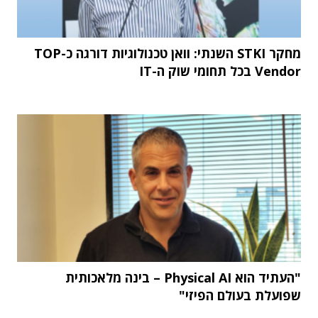
מחקר STKI השנתי: וואן טכנולוגיות דורגה כ-TOP
Vendor בכל תחומי שוק ה-IT
"העתיד הוא Physical AI – בינה מלאכותית
שפועלת בעולם הפיזי"