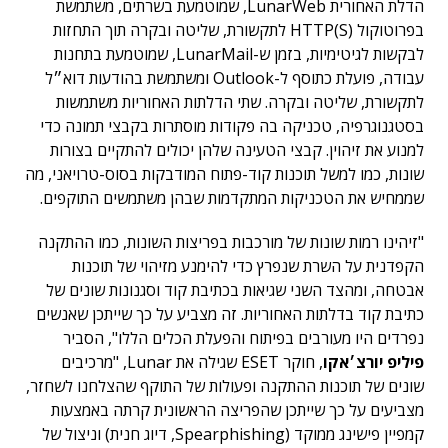
הדלת האחורית LunarWeb, שמוטמעת בשרתים, משתמשת
בפרוטוקול HTTP(S) לתקשורת, שליטה ובקרה תוך התחזות
לבקשות לגיטימיות, בזמן ש-LunarMail, שמוטמעת בתחנות
עבודה, פועלת כתוסף ל-Outlook ומשתמשת בהודעות דוא״ל
לתקשורת, שליטה ובקרה. שתי הדלתות האחוריות משתמשות
בסטגנוגרפיה, טכניקה בה פקודות מוסתרות בקבצי תמונה כדי
למנוע את זיהוין. קבצי הטעינה שלהן יכולים להתקיים בצורות
שונות, כמו למשל תוכנות קוד-פתוח המודבקות בסוס-טרויאני, מה
שממחיש את הטכניקות המתקדמות שבהן משתמשים התוקפים.
"זיהינו רמות שונות של מורכבות בפריצות השונות, כמו ההתקנה
הקפדנית על השרת שנפרץ כדי להימנע מזיהוי של תוכנות
אבטחה, ומהצד השני שגיאות בכתיבת קוד וסגנונות שונים של
כתיבת קוד בדלתות האחוריות. זה מצביע על כך שייתכן שאנשים
נפרדים היו מעורבים בפיתוח והפעלת הכלים הללו", הסביר
פיליפ יורצ׳אקו
, חוקר ESET שגילה את Lunar, "מרכיבים
שונים של תוכנות ההתקנה ופעולות של התוקף שהצלחנו לשחזר,
מצביעים על כך שייתכן שהפריצה הראשונית קרתה באמצעות
קמפיין פישינג ממוקד (Spearphishing, דיוג חנית) וניצול של