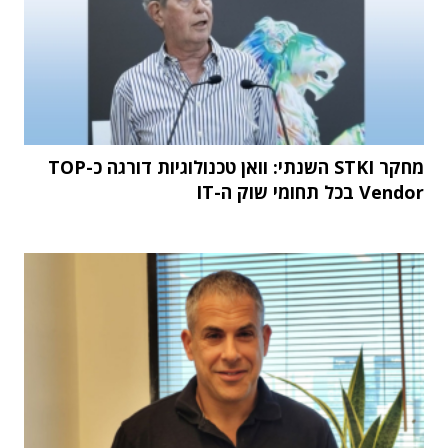
מחקר STKI השנתי: וואן טכנולוגיות דורגה כ-TOP
Vendor בכל תחומי שוק ה-IT