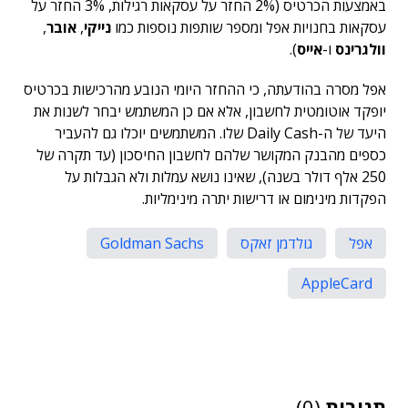
באמצעות הכרטיס (2% החזר על עסקאות רגילות, 3% החזר על
עסקאות בחנויות אפל ומספר שותפות נוספות כמו
נייקי
,
אובר
,
וולגרינס
ו-
אייס
).
אפל מסרה בהודעתה, כי ההחזר היומי הנובע מהרכישות בכרטיס
יופקד אוטומטית לחשבון, אלא אם כן המשתמש יבחר לשנות את
היעד של ה-Daily Cash שלו. המשתמשים יוכלו גם להעביר
כספים מהבנק המקושר שלהם לחשבון החיסכון (עד תקרה של
250 אלף דולר בשנה), שאינו נושא עמלות ולא הגבלות על
הפקדות מינימום או דרישות יתרה מינימליות.
אפל
גולדמן זאקס
Goldman Sachs
AppleCard
תגובות
(0)