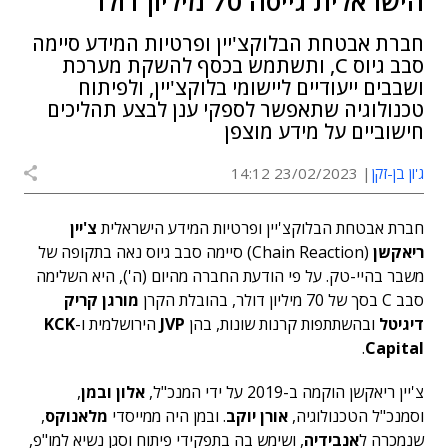
הישראלית גייסה 70 מיליון דולר
חברת אבטחת הבלוקצ'יין ופרטיות המידע סיימה
סבב גיוס C, ותשתמש בכסף להשקת מערכת
ושבבים ייעודיים ליישומי בלוקצ'יין, ולפיתוח
טכנולוגיה שתאפשר לספקי ענן לבצע תהליכים
חישוביים על מידע מוצפן
ג'ון בן-זקן
23/02/2023 14:12
חברת אבטחת הבלוקצ'יין ופרטיות המידע הישראלית
צ'יין
ריאקשן
(Chain Reaction) סיימה סבב גיוס נאה בתקופה של
משבר בהיי-טק. על פי הודעת החברה מהיום (ה'), היא השלימה
סבב C בסך של 70 מיליון דולר, בהובלת הקרן
מורגן קריק
דיגיטל
ובהשתתפות קרנות שונות, בהן
JVP
הירושלמית ו-
KCK
.
Capital
צ'יין ריאקשן הוקמה ב-2019 על ידי המנכ"ל,
אלון ובמן
,
וסמנכ"ל הטכנולוגיה,
אורן יוקב
. ובמן היה ממייסדי
מלאנוקס
,
שנמכרה ל
אנבידיה
, ושימש בה בתפקידי פיתוח וסגן נשיא למו"פ,