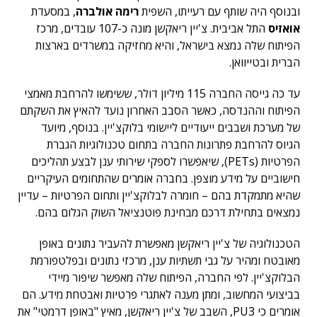
ובנוסף היה שותף עם רעייתו, השפית
רימה אולברה
, במסעדת
אואזיס
התל אביבית. צ'יין ריאקשן מונה כ-107 עובדים, מרכז
הפיתוח שלה נמצא בישראל, והיא מחזיקה במשרדים בארצות
הברית ובטייוואן.
עד כה גייסה החברה 115 מיליון דולר, ששימשו להרחבת מאמצי
הפיתוח וההנדסה, כאשר הסבב האחרון נועד להאיץ את השקתם
של מערכת ושבבים ייעודיים ליישומי בלוקצ'יין. בנוסף, מיועד
הגיוס להרחבת פתרונות החברה בתחום טכנולוגיות הגברת
הפרטיות (PETs), שיאפשרו לספקי שירותי ענן לבצע תהליכים
חישוביים על מידע מוצפן. בחברה אומרים שהתחומים העיקריים
שהיא מתמקדת בהם – חומרה לבלוקצ'יין ותחום הפרטיות – עדיין
נמצאים בתחילת דרכם מבחינת פוטנציאל השוק הגלום בהם.
הטכנולוגיה של צ'יין ריאקשן מאפשרת להעביר נתונים באופן
מאובטח ומהיר על גבי תשתיות ענן, מרכזי נתונים ובפלטפורמת
הבלוקצ'יין. לפי החברה, הפיתוח שלה מאפשר שיפור מיידי
בביצועי המחשוב, ומתן מענה לאתגרי פרטיות ואבטחת מידע. הם
אומרים כי PU3, השבב של צ'יין ריאקשן, מאיץ "באופן דרמטי" את