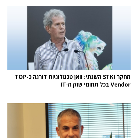
מחקר STKI השנתי: וואן טכנולוגיות דורגה כ-TOP
Vendor בכל תחומי שוק ה-IT