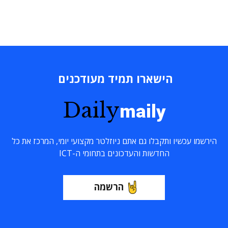
הישארו תמיד מעודכנים
Daily
maily
הירשמו עכשיו ותקבלו גם אתם ניוזלטר מקצועי יומי, המרכז את כל
החדשות והעדכונים בתחומי ה-ICT
הרשמה