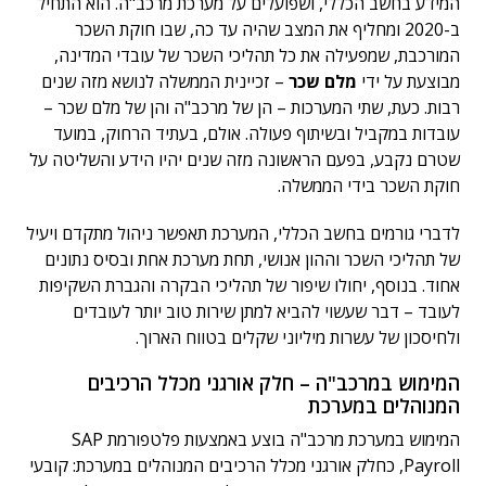
המידע בחשב הכללי, ושפועלים על מערכת מרכב"ה. הוא התחיל
ב-2020 ומחליף את המצב שהיה עד כה, שבו חוקת השכר
המורכבת, שמפעילה את כל תהליכי השכר של עובדי המדינה,
מבוצעת על ידי
מלם שכר
– זכיינית הממשלה לנושא מזה שנים
רבות. כעת, שתי המערכות – הן של מרכב"ה והן של מלם שכר –
עובדות במקביל ובשיתוף פעולה. אולם, בעתיד הרחוק, במועד
שטרם נקבע, בפעם הראשונה מזה שנים יהיו הידע והשליטה על
חוקת השכר בידי הממשלה.
לדברי גורמים בחשב הכללי, המערכת תאפשר ניהול מתקדם ויעיל
של תהליכי השכר וההון אנושי, תחת מערכת אחת ובסיס נתונים
אחוד. בנוסף, יחולו שיפור של תהליכי הבקרה והגברת השקיפות
לעובד – דבר שעשוי להביא למתן שירות טוב יותר לעובדים
ולחיסכון של עשרות מיליוני שקלים בטווח הארוך.
המימוש במרכב"ה – חלק אורגני מכלל הרכיבים
המנוהלים במערכת
המימוש במערכת מרכב"ה בוצע באמצעות פלטפורמת SAP
Payroll, כחלק אורגני מכלל הרכיבים המנוהלים במערכת: קובעי