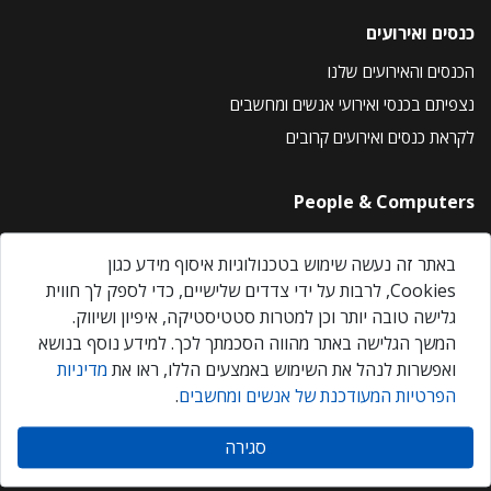
כנסים ואירועים
הכנסים והאירועים שלנו
נצפיתם בכנסי ואירועי אנשים ומחשבים
לקראת כנסים ואירועים קרובים
People & Computers
About Us
באתר זה נעשה שימוש בטכנולוגיות איסוף מידע כגון
Privacy Policy
Cookies, לרבות על ידי צדדים שלישיים, כדי לספק לך חווית
Contact Us
גלישה טובה יותר וכן למטרות סטטיסטיקה, איפיון ושיווק.
Our Events
המשך הגלישה באתר מהווה הסכמתך לכך. למידע נוסף בנושא
ואפשרות לנהל את השימוש באמצעים הללו, ראו את
מדיניות
הפרטיות המעודכנת של אנשים ומחשבים
.
אנשים ומחשבים © 2026 – כל הזכויות שמורות
סגירה
Created by