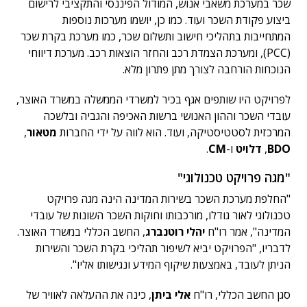
שכר במערכת משאבי אנוש, המודול הפיננסי והתקציבי לרישום
ביצוע פקודת השכר ועוד. כמו כן, יושמו מערכות נוספות
המתחייבות בתהליכי חישוב ותשלום שכר, כמו מערכת בקרת שכר
(PCC), ומערכת הצמדת רכב והחזר הוצאות רכב. מערכת דיווחי
הנוכחות הורחבה לצורך מתן פתרון מלא.
לפרויקט היו שותפים אגף בכיר למשרדי הממשלה במשרד האוצר,
עובדי השכר וההון האנושי ברשות האכיפה והגביה ובלשכה
המרכזית לסטטיסטיקה, ועוד. הוא לווה על ידי החברות
מטאור
,
BDO
,
דלויט
ו-
CM
.
"מגה פרויקט טכנולוגי"
"החלפת מערכת השכר בשירות המדינה הינה מגה פרויקט
טכנולוגי לאור גודלו, מורכבותו וחוקות השכר השונות של עובדי
המדינה", אמר רו"ח
יהלי רוטנברג
, החשב הכללי במשרד האוצר.
לדבריו, "הפרויקט יביא לשיפור תהליכי בקרת השכר והשירות
הניתן לעובד, באמצעות שיקוף המידע ונגישותו אליו".
סגן החשב הכללי, רו"ח
אלי ביתן
, כינה את ההעלאה לאוויר של