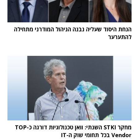
הנחת היסוד שעליה נבנה הניהול המודרני מתחילה
להתערער
מחקר STKI השנתי: וואן טכנולוגיות דורגה כ-TOP
Vendor בכל תחומי שוק ה-IT