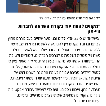
ילדים עם ציוד חדש מטעם עמותת רד.
צילום: רד
"מקווים להוות עוד נקודת השראה לחברות
היי-טק"
"בישראל יש כ-25 אלף ילדים ובני נוער שחיים בעל כורחם מחוץ
לביתם וברוב המקרים אין להם גישה לאינטרנט ולמחשב אישי
ללא הגבלה", אמר זיסאפל. "המטרה שלנו היא לאפשר לכולם
גישה מקסימלית לאינטרנט לצרכים חברתיים, לימודיים ולטובת
ההתפתחות האישית של מי שחי בעידן הדיגיטלי". זיסאפל ציין כי
בחלק מהמקומות אף הושקע בשדרוג המבנה והריהוט, על מנת
לספק לילדים סביבת עבודה נעימה ומזמינה. "שמנו דגש על
זמינות רשת אלחוטית, כדי לאפשר חיבוריות חופשית לאינטרנט,
והמחשבים הם המתקדמים ביותר במועד הרכישה, מבחינת
מעבד, זיכרון, איכות מסכים, וזאת כדי לאפשר עבודה אפקטיבית
לילדים שזקוקים למחשוב איכותי לצרכים מדעיים, גרפיים,
ועיבודים מיוחדים".