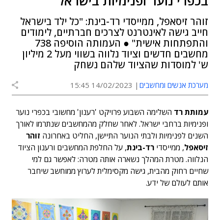
בכפרי נוער ופנימיות בישראל
זוהר זיסאפל, ממייסדי רד-בינת: "כל ילד בישראל
חייב גישה לאינטרנט לצרכים חברתיים, לימודים
והתפתחות אישית" ● העמותה הוסיפה 738
מחשבים חדשים וציוד נלווה בשווי מעל 2 מיליון
ש' למוסדות שהציוד שלהם נשחק
מערכת אנשים ומחשבים
14/02/2023 15:45
עמותת רד
השלימה השבוע פרויקט 'רענון' מחשובי בכפרי נוער
ופנימיות ברחבי ישראל. לאחר שחלק מהמחשבים שנתרמו לאורך
השנים לפנימיות ולבתי הנוער התיישן, החליט באחרונה
זוהר
זיסאפל
, ממייסדי
רד-בינת
, על החלפת המחשבים ורענון הציוד
הנלווה. מטרת המהלך נשארה אותה מטרה: לאפשר גם למי
שחיים רחוק מהבית, גישה מקסימלית לערוץ ממוחשב שיחבר
אותם לעולם של ידע.