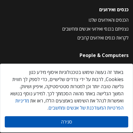
כנסים ואירועים
הכנסים והאירועים שלנו
נצפיתם בכנסי ואירועי אנשים ומחשבים
לקראת כנסים ואירועים קרובים
People & Computers
About Us
באתר זה נעשה שימוש בטכנולוגיות איסוף מידע כגון
Privacy Policy
Cookies, לרבות על ידי צדדים שלישיים, כדי לספק לך חווית
Contact Us
גלישה טובה יותר וכן למטרות סטטיסטיקה, איפיון ושיווק.
Our Events
המשך הגלישה באתר מהווה הסכמתך לכך. למידע נוסף בנושא
ואפשרות לנהל את השימוש באמצעים הללו, ראו את
מדיניות
הפרטיות המעודכנת של אנשים ומחשבים
.
אנשים ומחשבים © 2026 – כל הזכויות שמורות
סגירה
Created by