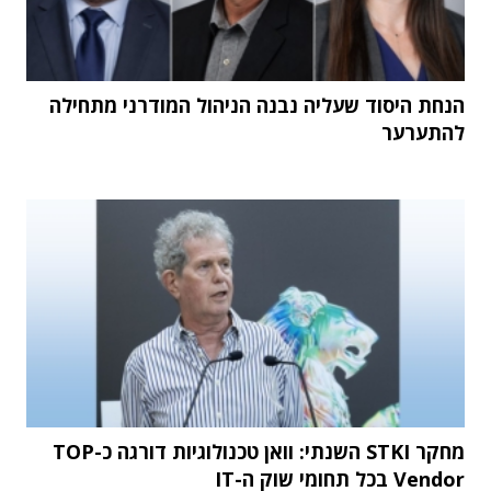
הנחת היסוד שעליה נבנה הניהול המודרני מתחילה
להתערער
מחקר STKI השנתי: וואן טכנולוגיות דורגה כ-TOP
Vendor בכל תחומי שוק ה-IT