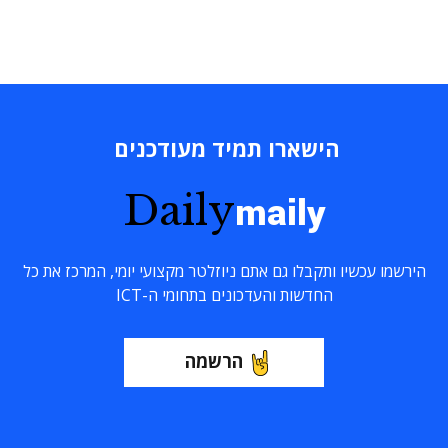
הישארו תמיד מעודכנים
Daily
maily
הירשמו עכשיו ותקבלו גם אתם ניוזלטר מקצועי יומי, המרכז את כל
החדשות והעדכונים בתחומי ה-ICT
הרשמה