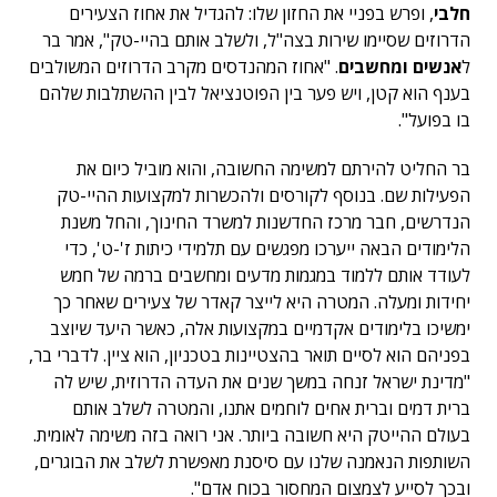
חלבי
, ופרש בפניי את החזון שלו: להגדיל את אחוז הצעירים
הדרוזים שסיימו שירות בצה"ל, ולשלב אותם בהיי-טק", אמר בר
ל
אנשים ומחשבים
. "אחוז המהנדסים מקרב הדרוזים המשולבים
בענף הוא קטן, ויש פער בין הפוטנציאל לבין ההשתלבות שלהם
בו בפועל".
בר החליט להירתם למשימה החשובה, והוא מוביל כיום את
הפעילות שם. בנוסף לקורסים ולהכשרות למקצועות ההיי-טק
הנדרשים, חבר מרכז החדשנות למשרד החינוך, והחל משנת
הלימודים הבאה ייערכו מפגשים עם תלמידי כיתות ז'-ט', כדי
לעודד אותם ללמוד במגמות מדעים ומחשבים ברמה של חמש
יחידות ומעלה. המטרה היא לייצר קאדר של צעירים שאחר כך
ימשיכו בלימודים אקדמיים במקצועות אלה, כאשר היעד שיוצב
בפניהם הוא לסיים תואר בהצטיינות בטכניון, הוא ציין. לדברי בר,
"מדינת ישראל זנחה במשך שנים את העדה הדרוזית, שיש לה
ברית דמים וברית אחים לוחמים אתנו, והמטרה לשלב אותם
בעולם ההייטק היא חשובה ביותר. אני רואה בזה משימה לאומית.
השותפות הנאמנה שלנו עם סיסנת מאפשרת לשלב את הבוגרים,
ובכך לסייע לצמצום המחסור בכוח אדם".