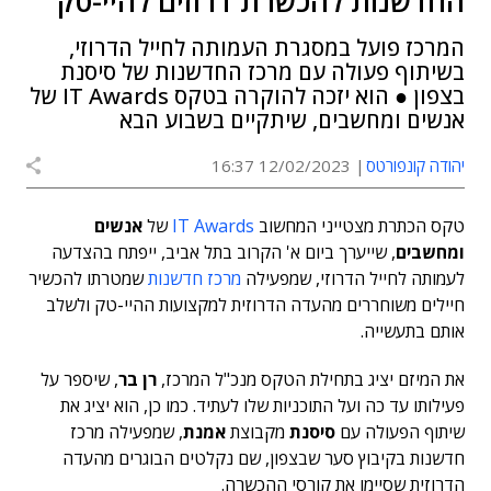
החדשנות להכשרת דרוזים להיי-טק
המרכז פועל במסגרת העמותה לחייל הדרוזי,
בשיתוף פעולה עם מרכז החדשנות של סיסנת
בצפון ● הוא יזכה להוקרה בטקס IT Awards של
אנשים ומחשבים, שיתקיים בשבוע הבא
יהודה קונפורטס
12/02/2023 16:37
טקס הכתרת מצטייני המחשוב
IT Awards
של
אנשים
ומחשבים
, שייערך ביום א' הקרוב בתל אביב, ייפתח בהצדעה
לעמותה לחייל הדרוזי, שמפעילה
מרכז חדשנות
שמטרתו להכשיר
חיילים משוחררים מהעדה הדרוזית למקצועות ההיי-טק ולשלב
אותם בתעשייה.
את המיזם יציג בתחילת הטקס מנכ"ל המרכז,
רן בר
, שיספר על
פעילותו עד כה ועל התוכניות שלו לעתיד. כמו כן, הוא יציג את
שיתוף הפעולה עם
סיסנת
מקבוצת
אמנת
, שמפעילה מרכז
חדשנות בקיבוץ סער שבצפון, שם נקלטים הבוגרים מהעדה
הדרוזית שסיימו את קורסי ההכשרה.