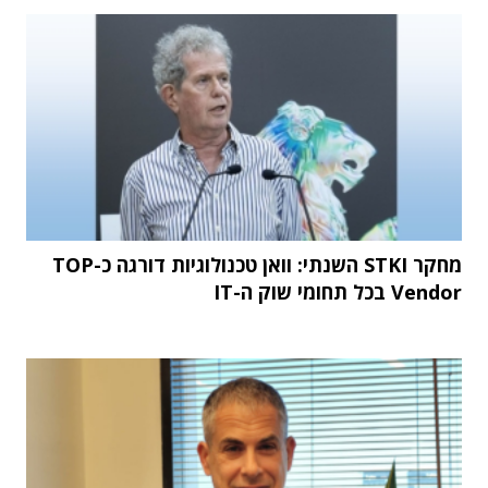
מחקר STKI השנתי: וואן טכנולוגיות דורגה כ-TOP
Vendor בכל תחומי שוק ה-IT