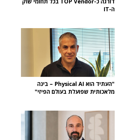
דורגה כ-TOP Vendor בכל תחומי שוק
ה-IT
"העתיד הוא Physical AI – בינה
מלאכותית שפועלת בעולם הפיזי"