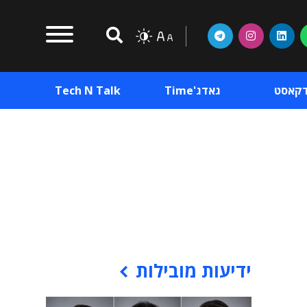
דקאסט
גאדג'Time
Tech N Talk
וכן פרסומי
תוכן פרסומי
וכן פרסומי
ידיעות מובילות