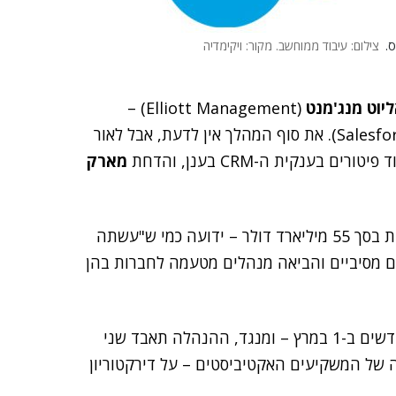
.
צילום: עיבוד ממוחשב. מקור: ויקימדיה
יוט מנג'מנט
(Elliott Management) –
(Salesforce). את סוף המהלך אין לדעת, אבל לאור
ענקית ה-CRM בענן, והדחת
מארק
אליוט – קרן ההשקעות האקטיביסטית, המנהלת השקעות בסך 55 מיליארד דולר – ידועה כמי ש"עשתה
ם מסיביים והביאה מנהלים מטעמה לחברות בהן
כעת נודע שלסיילספורס ימונו שלושה חברי דירקטוריון חדשים ב-1 במרץ – ומנגד, ההנהלה תאבד שני
 של המשקיעים האקטיביסטים – על דירקטוריון