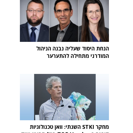
הנחת היסוד שעליה נבנה הניהול
המודרני מתחילה להתערער
מחקר STKI השנתי: וואן טכנולוגיות