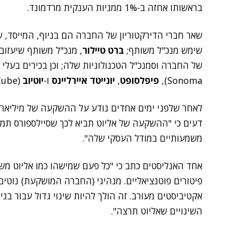
בראשותו אחזה ב-1% ממניות הענקית מרדמונד.
שאר חברי הדירקטוריון של החברה הם בניוף, המייסד, 
שימש מנכ"ל משותף;
ברט טיילור
, מנכ"ל משותף שיעזוב
של החברה וסמנכ"ל הטכנולוגיות שלה; וכן בכירים בעלי
Sonoma),
פיפלסופט
,
יונייטד איירליינס
ו-
יוטיוב
(YouTube).
לאחר שלפני ימים אחדים נודע על ההשקעה של מיליארדי
דעים כי "ההשקעה של אליוט תביא לכך שסיילספורס תמצא
משמעותיים במודל העסקי שלה".
אחד האנליסטים כתב כי "כל פעם שמישהו כמו אליוט משק
פיטורים פוטנציאליים. מנהיגי (החברה המושקעת) נוטי
אקטיביסטים מעורב. זה הולך להיות שינוי גדול עבור בנ
השינויים שאליוט תרצה".