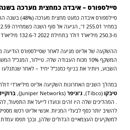
סיילספורס – איבדה כמחצית מערכה בשנה
מ-250.3 מיליארד דולר בתחילת 2022 ל-132.6 מיליארד בסופה.
המשקף 10% מכוח העבודה שלה. טיילור, המנכ"
השבוע, ויותיר את בניוף כמנכ"ל יחיד – לאחר שנתגלעו ס
במהלך השנים האחרונות השקיעה אליוט מיליארדי דולר
טיבקו
(Tibco),
ג'וניפר
(Juniper Networks),
ברוקייד
. המהליכים שלה היו זהים ונועדו לייעל את התפעול, לה
להשיב יותר כסף לבעלי המניות. אנשי אליוט רכשו מספיק
למשקיעים העצמאיים הגדולים שלהן, ובכך תפסו עמדת 