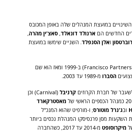
השינויים במועצת המנהלים שלה באופן המכובס
ורים החדשים הם
ארנולד דונאלד
,
סאצ'ין מהרה
,
וברטסון
ו
אלן הסנפלד
. השניים שימשו במועצת
(Francisco Partners) ב-1999 ומאז הוא שם
עצועים
הסברו
מ-1989 עד 2003.
 לשעבר של חברת הקרוזים
קרניבל
(Carnival) וכן
מאסטרקארד
H
וב
ג'נרל מוטורס
; ו-מורפיט שהוא המנכ"ל
ת השקעות מסן פרנסיסקו המנהלת נכסים ביותר
של
מיקרוסופט
מ-2014 עד 2017, כשהחברה