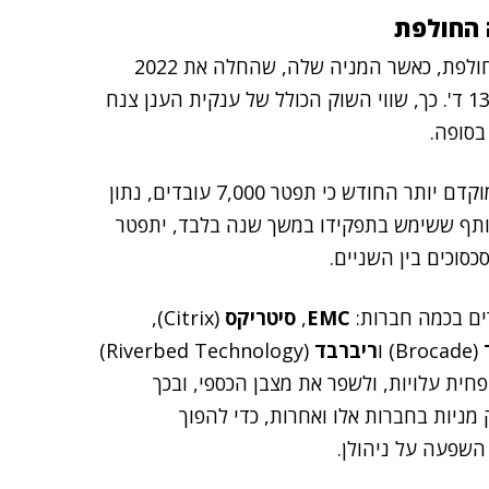
 החולפת
סיילספורס איבדה כמעט מחצית מערכה (48%) בשנה החולפת, כאשר המניה שלה, שהחלה את 2022
במחיר 255.01 ד', הגיעה אל סוף השנה כשמחירה 132.59 ד'. כך, שווי השוק הכולל של ענקית הענן צנח
ההשקעה של אליוט מגיעה לאחר שסיילספורס הודיעה מוקדם יותר החודש כי תפטר 7,000 עובדים, נתון
ל המשותף ששימש בתפקידו במשך שנה בלבד, יתפטר
כסוכים בין השניים.
ים בכמה חברות:
EMC
,
סיטריקס
(Citrix),
(Brocade) ו
ריברבד
(Riverbed Technology)
פחית עלויות, ולשפר את מצבן הכספי, ובכך
 מניות בחברות אלו ואחרות, כדי להפוך
השפעה על ניהולן.