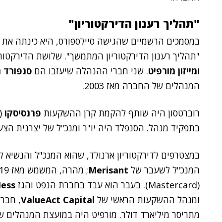
"תהליך רענון הדירקטוריון"
במסמכים הרשמיים שהגישה סיילספורס, היא כינתה את 
"תהליך רענון הדירקטוריון המתמשך". שלושת הדירקט
ו
מייזון מורפיט
. שני חברי ההנהלה שיעזבו הם
סנפורד ר
המנהלים של החברה מאז 2003.
רוברטסון היה שותף להקמת קרן ההשקעות
פרנסיסקו
בתפקיד מנהל. הסנפלד היה יו"ר ומנכ"ל של יצרנית הצ
במצטרפים לדירקטוריון ארנולד, שהוא המנכ"ל והנשיא
המנכ"ל לשעבר של
Merisant
; מהרה, המשמש מאז 2019 כמנהל הכספים הראשי של
(Mastercard). בעבר הוא עבד בחברת הנפט והגז
ess
ומנהל ההשקעות הראשי של
ValueAct Capital
, חבר
מתריסר מיליארד דולר. מורפיט היה במועצת המנהלים 