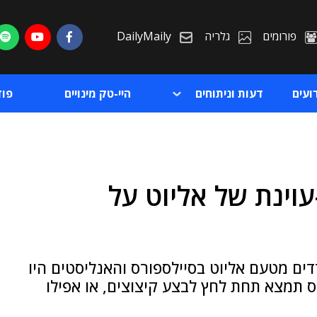
פורומים
גלריה
DailyMaily
ועים
דעות וניתוחים
היי-טק מינויים
פו
ינת של אליוט על
ת
ת
ים מטעם אליוט בסיילספורס והאנליסטים היו
 תמצא תחת לחץ לבצע קיצוצים, או אפילו