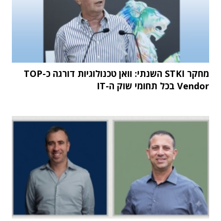
מחקר STKI השנתי: וואן טכנולוגיות דורגה כ-TOP
Vendor בכל תחומי שוק ה-IT