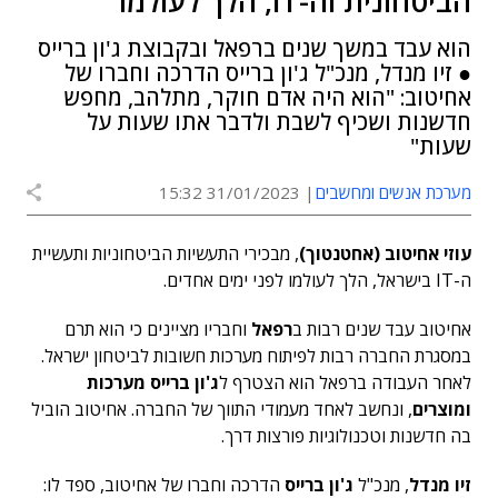
הביטחונית וה-IT, הלך לעולמו
הוא עבד במשך שנים ברפאל ובקבוצת ג'ון ברייס
● זיו מנדל, מנכ"ל ג'ון ברייס הדרכה וחברו של
אחיטוב: "הוא היה אדם חוקר, מתלהב, מחפש
חדשנות ושכיף לשבת ולדבר אתו שעות על
שעות"
מערכת אנשים ומחשבים
31/01/2023 15:32
עוזי אחיטוב (אחטנטוך)
, מבכירי התעשיות הביטחוניות ותעשיית
ה-IT בישראל, הלך לעולמו לפני ימים אחדים.
אחיטוב עבד שנים רבות ב
רפאל
וחבריו מציינים כי הוא תרם
במסגרת החברה רבות לפיתוח מערכות חשובות לביטחון ישראל.
לאחר העבודה ברפאל הוא הצטרף ל
ג'ון ברייס מערכות
ומוצרים
, ונחשב לאחד מעמודי התווך של החברה. אחיטוב הוביל
בה חדשנות וטכנולוגיות פורצות דרך.
זיו מנדל
, מנכ"ל
ג'ון ברייס
הדרכה וחברו של אחיטוב, ספד לו: