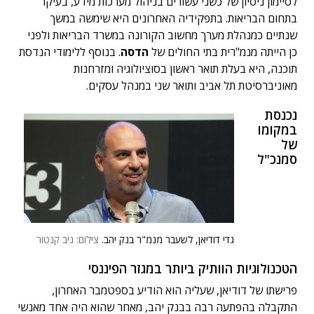
לסיימון ניסיון של כשני עשורים בניהול מערכות מידע, בעיקר
בתחום הבריאות. בתפקידיה האחרונים היא שימשה במשך
שנתיים כמנהלת מערך מחשוב הקורונה במשרד הבריאות ולפני
כן הייתה מנמ"רית בתי החולים של
הדסה
. בנוסף ללימודי הנדסת
תוכנה, היא בעלת תואר ראשון בסוציולוגיה ומזרחנות
מאוניברסיטת תל אביב ותואר שני במנהל עסקים.
נכנסת
במקומו
של
סמנכ"ל
גדי דודיאן, לשעבר מנמ"ר בנק יהב.
צילום: ניב קנטור
הטכנולוגיות הוותיק ביותר במגזר הפיננסי
פרישתו של דודיאן, שעליה הוא הודיע בספטמבר האחרון,
התקבלה בהפתעה רבה בבנק יהב, מאחר שהוא היה אחד מאנשי