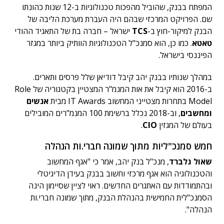
המפתח בבנק, שהוביל מהפכות טכנולוגיות ב-12 שנות כהונתו
שם. הפרויקט המרכזי שבהם היה העברת מערכת הליבה של
הבנק למיקור-חוץ ב-
TCS
ישראל – חברה בת של התאגיד ההודי
טאטא
. כמו כן, הוא סמנכ"ל הטכנולוגיות הוותיק ביותר במגזר
הפיננסי בישראל.
במהלך שנותיו בבנק יהב קיבל דודיאן שלל פרסים ותארים.
ב-2016 הוא קיבל את אות המנמ"ר המצטיין בקטגוריה של Role
Model בתחרות מצטייני המחשוב IT Awards מבית
אנשים
ומחשבים
, וב-2018 נכלל ברשימת 100 המנמ"רים המובילים
בעולם של המגזין
CIO
.
חמש סמנכ"ליות מתוך שמונה חברי.ות הנהלה
שאול גלברד
, מנכ"ל בנק יהב, אמר כי "אגף המחשוב
והטכנולוגיה הוא אגף מרכזי וחשוב בבנק בעידן הדיגיטלי
ובהתמודדות עם האתגרים החדשים. ראוי לציין שסיימון הינה
הסמנכ"לית החמישית בהנהלת הבנק, מתוך שמונה חברי.ות
הנהלה".