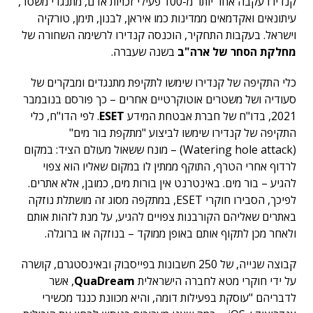
קנדירו עקבה אחר יותר מ-100 פעילי זכויות אדם, מתנגדי משטר,
עיתונאים ואקדמאים ממדינות כמו איראן, לבנון, תימן, טורקיה
וישראל. בעקבות התחקיר, הוכנסה קנדירו לרשימה השחורה של
מחלקת הסחר של ארה"ב
בשנה שעברה.
כלי התקיפה של קנדירו שימשו לתקיפת מתנגדים ומבקרים של
סעודיה ושל משטרים אוטוקרטיים אחרים – כך פורסם בנובמבר
2021, בדו"ח של חברת אבטחת המידע
ESET
. לפי הדו"ח, כלי
התקיפה של קנדירו שימשו לביצוע "מתקפת בור מים"
(Watering hole attack) – מונח ששאול מעולם הציד: במקום
לרדוף אחרי הטרף, התוקף ממתין לו במקום שאליו הוא צפוי
להגיע – בור מים. באינטרנט אין בורות מים, כמובן, אלא אתרים.
לפיכך, הסבירו חוקרי ESET, במתקפה מסוג זה מושתלת נוזקה
באתרים שאליהם הקורבנות צפויים להגיע, על מנת לזהות אותם
ולאחר מכן לתקוף אותם באופן ממוקד – בנוזקה או ברוגלה.
קבוצה שנייה, של 250 חשבונות בפייסבוק ובאינסטגרם, קושרה
על ידי חוקרי מטא לחברה הישראלית
QuaDream
, אשר
לדבריהם "עוסקת בפעילות דומה, והיא מכוונת כנגד מכשירי