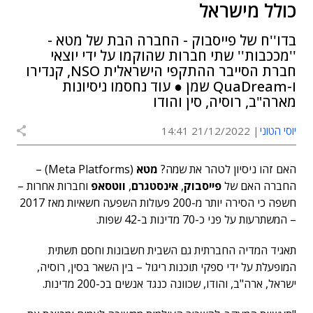
כולל מישראל
בדו''ח של פייסבוק - החברה הבת של מטא -
''מככבות'' שתי חברות שהוקמו על ידי יוצאי
חברת הסייבר ההתקפי הישראלית NSO, קנדירו
ו-QuaDream שמן ● עוד נחסמו ניסיונות
מארה"ב, רוסיה, סין והודו
יוסי הטוני
21/12/2022 14:41
האם זהו ניסיון לטהר את שמה?
מטא
(Meta Platforms) –
החברה האם של
פייסבוק
,
אינסטגרם
,
ווטסאפ
וחברות אחרות –
חשפה כי הסירה יותר מ-200 פעולות השפעה חשאיות מאז 2017
– המשתרעות על פני כ-70 מדינות ב-42 שפות.
תאגיד המדיה החברתית גם השבית חשבונות וחסם תשתית
המופעלת על ידי ספקי תוכנות ריגול – בין השאר בסין, רוסיה,
ישראל, ארה"ב, והודו, שכוונה כנגד אנשים בכ-200 מדינות.