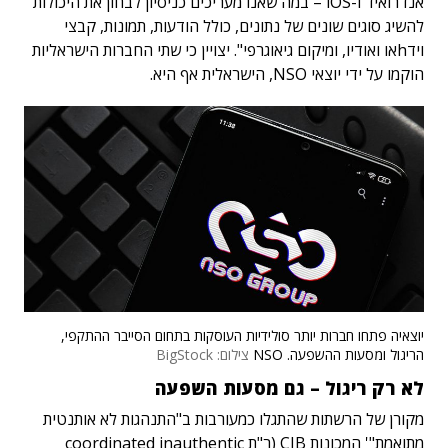
אנדרואיד ו-iOS – במה שאנו מעריכים כניסיון לבחון את היכולות
להשיג סוגים שונים של נתונים, כולל הודעות, תמונות, קבצי
וידhאו ואודיו, ומיקום גיאוגרפי". יצויין כי שתי החברות הישראליות
הוקמו על ידי יוצאי NSO, הישראלית אף היא.
יוצאיה פתחו חברות יותר סולידיות העוסקות בתחום הסייבר ההתקפי,
הריגול ומסעות ההשפעה. NSO
צילום: BigStock
לא רק ריגול – גם מסעות השפעה
מקורן של הרשתות שהתגלו כמעורבות ב"התנהגות לא אותנטית
מתואמת"' המכונות CIB (ר"ת coordinated inauthentic