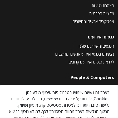
הצהרת נגישות
מדיניות הפרטיות
אפליקציה אנשים ומחשבים
כנסים ואירועים
הכנסים והאירועים שלנו
נצפיתם בכנסי ואירועי אנשים ומחשבים
לקראת כנסים ואירועים קרובים
People & Computers
About Us
באתר זה נעשה שימוש בטכנולוגיות איסוף מידע כגון
Privacy Policy
Cookies, לרבות על ידי צדדים שלישיים, כדי לספק לך חווית
Contact Us
גלישה טובה יותר וכן למטרות סטטיסטיקה, איפיון ושיווק.
Our Events
המשך הגלישה באתר מהווה הסכמתך לכך. למידע נוסף בנושא
ואפשרות לנהל את השימוש באמצעים הללו, ראו את
מדיניות