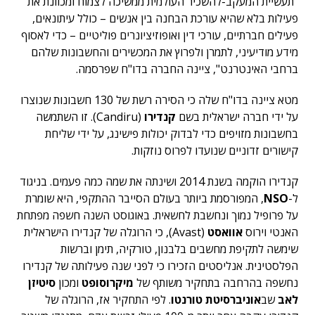
"תעשיית המעקב-להשכיר העולמית ממשיכה לצמוח ומכוונת את
פעילות בלא שהיא עורכת הבחנה בין אנשים – כולל עיתונאים,
פעילים חברתיים, עורכי דין ואופוזיציונרים פוליטיים – כדי לאסוף
מידע מודיעיני, לתמרן ולפרוץ את המכשירים והחשבונות שלהם
ברחבי האינטרנט", ציינה החברה בדו"ח שפרסמה.
מטא ציינה בדו"ח שלה כי הסירה רשת של 130 חשבונות שנוצרו
על ידי חברה ישראלית בשם
קנדירו
(Candiru). זו השתמשה
בחשבונות מזויפים כדי לבדוק יכולות פישינג, על ידי שליחת
קישורים זדוניים שנועדו לפרוס נוזקות.
קנדירו הוקמה בשנת 2014 ושינתה את שמה כמה פעמים. בניגוד
ל-
NSO
, המפורסמת ביותר בעולם הסייבר ההתקפי, היא שומרת
על פרופיל נמוך ונחשבת לחשאית. באוגוסט השנה חשפה מפתחת
האנטי וירוס
אוואסט
(Avast), כי הרוגלה של קנדירו הישראלית
שימשה לתקיפת מחשבים בלבנון, טורקיה, תימן וברשות
הפלסטינית. אנליסטים הזכירו כי לפני שנה פעילותה של קנדירו
נחשפה בהרחבה בתחקיר משותף של
מיקרוסופט
ומכון
סיטיזן
לאב
שב
אוניברסיטת טורנטו
. לפי התחקיר אז, הרוגלה של