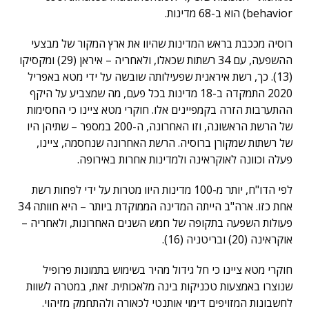
behavior) הוא ב-68 מדינות.
רוסיה מככבת בראש המדינות שהיוו את ארץ המקור של מבצעי
ההשפעה, עם 34 רשתות שכאלו, ולאחריה – איראן (29) ומקסיקו
(13). כך, רשת איראנית שפעילותה שובשה על ידי מטא באפריל
2020 התמקדה ב-18 מדינות בכל פעם, מה שמצביע על היקף
ההתערבות הזרה בקמפיינים אלו. חוקרי מטא ציינו כי החסימות
של הרשת הראשונה, וזו האחרונה, ה-200 במספר – שתיהן היו
של רשתות שמקורן ברוסיה. הרשת האחרונה שנחסמה, ציינו,
פעלה וכוונה לאוקראינה ולמדינות אחרות באירופה.
לפי הדו"ח, יותר מ-100 מדינות היוו מטרות על ידי לפחות רשת
אחת כזו. ארה"ב הייתה המדינה הממוקדת ביותר – היא חוותה 34
פעולות השפעה בתקופה של חמש השנים האחרונות, ולאחריה –
אוקראינה (20) ובריטניה (16).
חוקרי מטא ציינו כי חל גידול מהיר בשימוש בתמונות פרופיל
שנוצרו באמצעות טכניקות בינה מלאכותית. זאת, במטרה לשוות
לחשבונות המזויפים דימוי אותנטי לכאורה ולהתחמק מזיהוי.