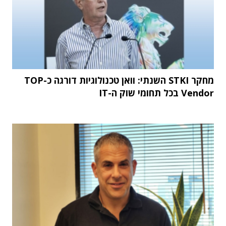
מחקר STKI השנתי: וואן טכנולוגיות דורגה כ-TOP
Vendor בכל תחומי שוק ה-IT