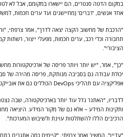
במקום הדטה סנטרים, הם יישארו במקומם, אבל לא לטו
אחד אנשים, 'דברים' (מחיישנים ועד ערים חכמות, למשל) 
"הרכבת של מחשוב הקצה יצאה לדרך", אמר צרפתי, "ותה
תחבורה וכלי רכב, ערים חכמות, מפעלי ייצור, רשתות קמ
הציבורי".
"כך", אמר, "יש יותר ויותר פריסה של ארכיטקטורות מחשוב
יכולת עבודה גם בסביבה מנותקת, פריסה מהירה של סביבות
אפליקציה עם תהליכי DevOps הכוללים גם את אובייקט הקצה, שהוא קטן וצריכת חשמל מינימלית".
לדבריו, "האתגר גדל עוד יותר בארכיטקטורה, שבה נצטר
ותקינות המידע – אלא גם של מקור המידע. היציאה מח
הרכיבים הללו להשתלטות עוינת ולשיבוש המערכות".