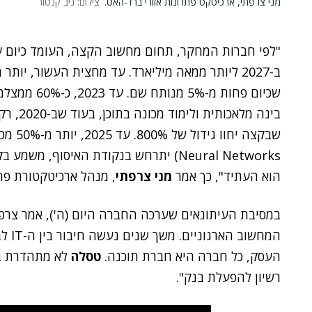
מני צרפתי, ארכיטקט פתרונות אזורי ברד-האט.
צילום: ניב קנטור
ב-2027 ליותר ממאה מיליארד. עד מחצית העשור, י
שכיום פחות מ
הוא העתיד", כך אמר
מני צרפתי
, מנהל ארכיטקטורת פת
במסיבת העיתונאים שערכה החברה היום (ה'), אמר צרפת
העסק, כל חברה היא חברת תוכנה.
טסלה
לא מתהדרת בב
רשיון להפעלת בנק".