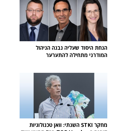
הנחת היסוד שעליה נבנה הניהול
המודרני מתחילה להתערער
מחקר STKI השנתי: וואן טכנולוגיות