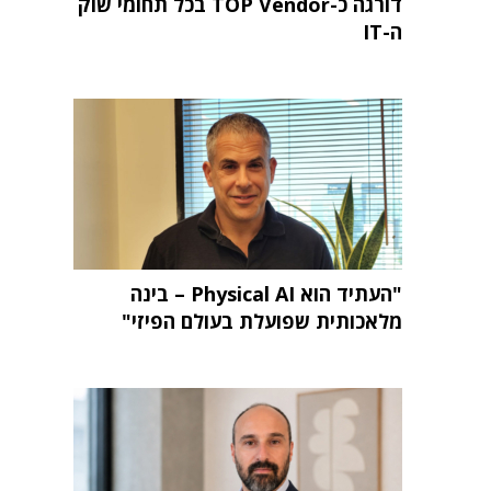
דורגה כ-TOP Vendor בכל תחומי שוק
ה-IT
"העתיד הוא Physical AI – בינה
מלאכותית שפועלת בעולם הפיזי"