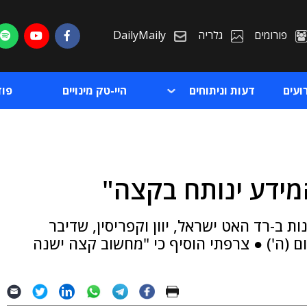
פורומים
גלריה
DailyMaily
ועים
דעות וניתוחים
היי-טק מינויים
פו
ת
 ב-רד האט ישראל, יוון וקפריסין, שדיבר
ת
 (ה') ● צרפתי הוסיף כי "מחשוב קצה ישנה