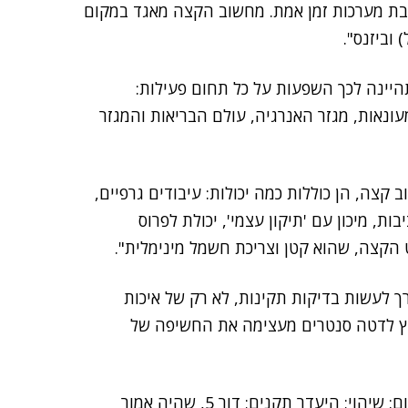
בת מערכות זמן אמת. מחשוב הקצה מאגד במקום
וביזנס".
יינה לכך השפעות על כל תחום פעילות:
עונאות, מגזר האנרגיה, עולם הבריאות והמגזר
 קצה, הן כוללות כמה יכולות: עיבודים גרפיים,
, מיכון עם 'תיקון עצמי', יכולת לפרוס
ך לעשות בדיקות תקינות, לא רק של איכות
וץ לדטה סנטרים מעצימה את החשיפה של
"עדיין", המשיך ואמר צרפתי, "קיימים כמה אתגרים בתחום: שיהוי; היעדר תקנים; דור 5, שהיה אמור