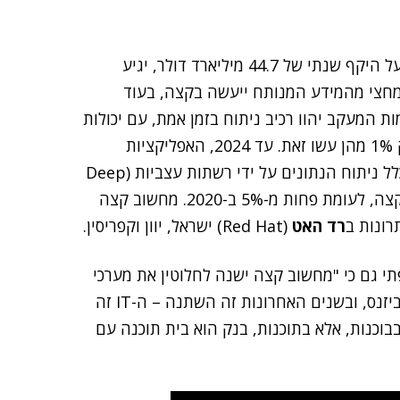
"לפי חברות המחקר, תחום מחשוב הקצה, העומד כיום על היקף שנתי של 44.7 מיליארד דולר, יגיע
ותר מחצי מהמידע המנותח ייעשה בקצה, בעוד
-5% מנותח שם. עד 2023, כ-60% ממצלמות המעקב יהוו רכיב ניתוח בזמן אמת, עם יכולות
בינה מלאכותית ולימוד מכונה בתוכן, בעוד שב-2020, רק 1% מהן עשו זאת. עד 2024, האפליקציות
שבקצה יחוו גידול של 800%. עד 2025, יותר מ-50% מכלל ניתוח הנתונים על ידי רשתות עצביות (Deep
Neural Networks) יתרחש בנקודת האיסוף, משמע בקצה, לעומת פחות מ-5% ב-2020. מחשוב קצה
רונות ב
רד האט
(Red Hat) ישראל, יוון וקפריסין.
י גם כי "מחשוב קצה ישנה לחלוטין את מערכי
המחשוב הארגוניים. משך שנים נעשה חיבור בין ה-IT לביזנס, ובשנים האחרונות זה השתנה – ה-IT זה
וכנות, אלא בתוכנות, בנק הוא בית תוכנה עם