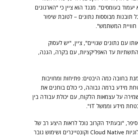
עמוד בעומסים". מנגד הוא ציין כי "הארגונים
ל תובנות מבוססות נתונים – לטובת שיפור
חוויית המשתמש".
ו עם נתונים שגויים", ציין, "יש לעסוק
תשתיות עד האפליקציות, עם בקרה, הגנה,
נת בחובה כמה היבטים: פתיחות ומחויבות
חת מידע ברמה גבוהה, כי כולם בוחנים את
שמירה על עצמאות הלקוח, עם יכולת עבודה בין
ת מידע וממשל IT".
סיפר, "ובעתיד הקרוב נוכל לראות היצע רב של
אפליקציות לתחום". צרפתי סיכם ואמר ש-"שימוש בטכנולוגיות Cloud Native וקונטיינרים ושימוש גובר