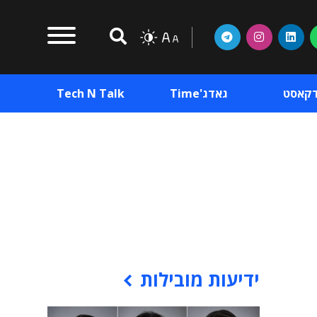
דקאסט
גאדג'Time
Tech N Talk
וכן פרסומי
תוכן פרסומי
וכן פרסומי
ידיעות מובילות