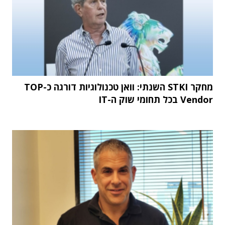
מחקר STKI השנתי: וואן טכנולוגיות דורגה כ-TOP
Vendor בכל תחומי שוק ה-IT