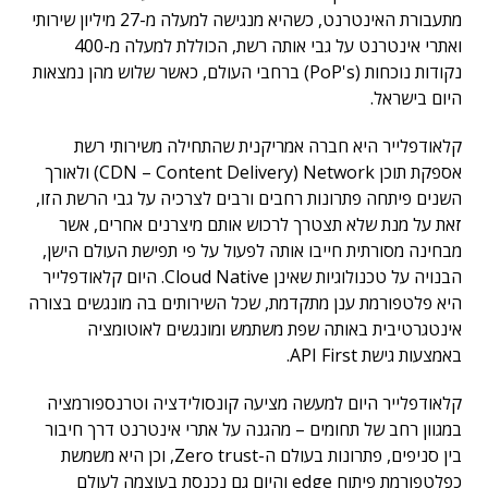
מתעבורת האינטרנט, כשהיא מנגישה למעלה מ-27 מיליון שירותי
ואתרי אינטרנט על גבי אותה רשת, הכוללת למעלה מ-400
נקודות נוכחות (PoP's) ברחבי העולם, כאשר שלוש מהן נמצאות
היום בישראל.
קלאודפלייר היא חברה אמריקנית שהתחילה משירותי רשת
אספקת תוכן CDN – Content Delivery) Network) ולאורך
השנים פיתחה פתרונות רחבים ורבים לצרכיה על גבי הרשת הזו,
זאת על מנת שלא תצטרך לרכוש אותם מיצרנים אחרים, אשר
מבחינה מסורתית חייבו אותה לפעול על פי תפישת העולם הישן,
הבנויה על טכנולוגיות שאינן Cloud Native. היום קלאודפלייר
היא פלטפורמת ענן מתקדמת, שכל השירותים בה מונגשים בצורה
אינטגרטיבית באותה שפת משתמש ומונגשים לאוטומציה
באמצעות גישת API First.
קלאודפלייר היום למעשה מציעה קונסולידציה וטרנספורמציה
במגוון רחב של תחומים – מהגנה על אתרי אינטרנט דרך חיבור
בין סניפים, פתרונות בעולם ה-Zero trust, וכן היא משמשת
כפלטפורמת פיתוח edge והיום גם נכנסת בעוצמה לעולם