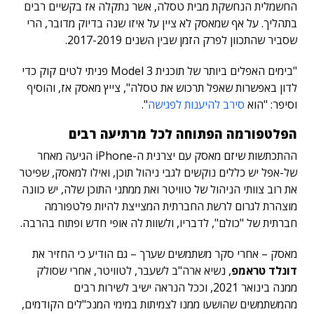
החשמלית הנחשקת מבית טסלה, אשר נתקלה אז בקשיים רבים
בתהליך. על אף שמאסק לא ציין על איזו שנה בדיוק מדובר, הרי
שסביר שהתכוון לפרק הזמן שבין השנים 2017-2019.
"בימים האפלים ביותר של תוכנית Model 3 פניתי לטים קוק כדי
לדון באפשרות שאפל תרכוש את טסלה", צייץ מאסק אז, והוסיף
וסיפר: "הוא
סירב להיענות לפגישה
".
הפלטפורמה הפתוחה לכל מרתיעה רבים
ההתכתשות שיזם מאסק עם יצרנית ה-iPhone הגיעה מאחר
של-אפל יש כללים נוקשים לגבי ניהול תוכן, ואילו למאסק, שפיטר
את רוב צוותי הניהול של טוויטר ואת ממתני התוכן שלה, יש כוונה
מוצהרת לגרום לרשת החברתית המצייצת להיות פלטפורמה
חברתית של "כולם", לדבריו, ולשוות לה אופי חדש ופתוח בהרבה.
מאסק – אחרי סקר משתמשים שערך – גם הודיע כי החזיר את
דונלד טראמפ
, נשיא ארה"ב לשעבר, לטוויטר, אחרי שסולק
ממנה בינואר 2021, וככל הנראה ישיב לשירות רבים
מהמשתמשים שהושעו ממנו לצמיתות במימי המנכ"לים הקודמים,