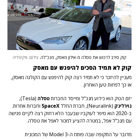
קוק סירב לרכוש את טסלה מ-אילון מאסק, מנכ"לה.
צילום: וויקיפדיה
קוק לא תמיד הסכים להיפגש עם מאסק
מעניין להיזכר כי לא תמיד רצה קוק להיפגש עם הקולגה מאסק,
או כך לפחות טען האחרון.
יזם הטק הוא כידוע מנכ"ל ומייסד החברות
טסלה
(Tesla),
נוירלינק
(Neuralink), חברת החלל
SpaceX
וחברות אחרות.
ב-2020 הוא סיפר לעוקביו שבעבר הלא רחוק רצה לקיים פגישה
עם מנכ"ל אפל, במטרה להציע למכור לאפל את טסלה.
מדובר על התקופה שבה פותח ה-Model 3 של המכונית