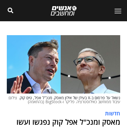
נשאל על פרסום ב-X בעידן של אילון מאסק. מנכ"ל אפל, טים קוק.
צילום:
עיבוד ממוחשב כאילוסטרציה. פליקר ו-BigStock (בהתאמה)
חדשות
מאסק ומנכ"ל אפל קוק נפגשו ועשו