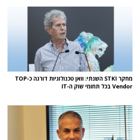
מחקר STKI השנתי: וואן טכנולוגיות דורגה כ-TOP
Vendor בכל תחומי שוק ה-IT