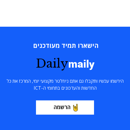
הישארו תמיד מעודכנים
Daily
maily
הירשמו עכשיו ותקבלו גם אתם ניוזלטר מקצועי יומי, המרכז את כל
החדשות והעדכונים בתחומי ה-ICT
הרשמה