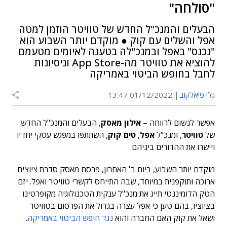
"סולחה"
הבעלים והמנכ"ל החדש של טוויטר הוזמן למטה
אפל והשלים עם קוק ● מוקדם יותר השבוע הוא
"נכנס" באפל ובמנכ"לה בטענה לאיומים מטעמם
להוציא את טוויטר מה-App Store וניסיונות
לחבל בחופש הביטוי באמריקה
גלי פיאלקוב
01/12/2022 13:47
אפשר לנשום לרווחה –
אילון מאסק
, הבעלים והמנכ"ל החדש
של
טוויטר
, ומנכ"ל
אפל
,
טים קוק
, השתתפו במפגש עסקי יחדיו
ויישרו את ההדורים ביניהם.
מוקדם יותר השבוע, ביום ב' האחרון, פרסם מאסק סדרת ציוצים
ארוכה ותוקפנית במיוחד, שבה התייחס לקשרי טוויטר ואפל. יזם
הטק הדומיננטי תייג את מנכ"ל ענקית הטכנולוגיה מקופרטינו
בציוציו, בהם טען כי אפל עצרה בגדול את הפרסום בטוויטר
ושאל את ​​קוק האם החברה והוא
נגד חופש הביטוי באמריקה
.