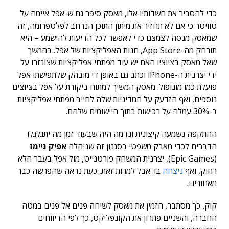
כדי להסביר את חשדותיו אלו, מאסק סיפר גם ש-אפל איימה על
טוויטר כי אם לא תחזיר את מיתון התוכן הנרחב לפלטפרומה, זה
שמאסק מנסה לצמצם כדי לאפשר לכל הדיעות להישמע – היא
תורחק מה-App Store, חנות האפליקציות של אפל. בהמשך
שאל מאסק בציוציו האם יש עוד מפתחי אפליקציות שצונזרו על
ידי יצרנית ה-iPhone וכתב גם באופן די מובהק שלתפישתו אפל
פועלת כמו מונופול.
מאסק המשיך למתוח ביקורת על אפל בציוצים
נוספים, ואף הזדעק על המדיניות שלה לחייב מפתחי אפליקציות
ב-30% עמלה על רכישות בתוך היישומים שלהם.
ההתקפה נשמעה קיצונית ונדמה היה שבעוד זמן מה יתגלגלו
הדברים לכדי מאבק משפטי בסגנון זה שניהלה
אפיק גיימז
(Epic Games), יצרנית המשחק פורטנייט, מול אפל בעבר הלא
רחוק, ואף
ניצחה
בו. אבל למרות זאת, כעת נראה שהפרשה כבר
מאחורינו.
קוק, כך מסתבר, הזמין את מאסק לשיחה פנים אל פנים במטה
החברה, והשניים פתרון את הקונפליקט, כך לפי הדיווחים