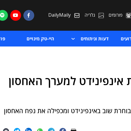
פורומים
גלריה
DailyMaily
ועים
דעות וניתוחים
היי-טק מינויים
פו
 אינפינידט למערך האחסון
ת
ת
 בוחרת שוב באינפינידט ומכפילה את נפח האחסון