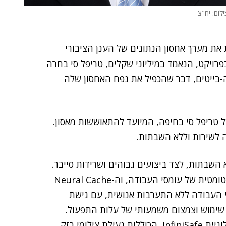
ילום: יח"צ
ת מערך אחסון הנתונים של הענן הציבורי
בפרויקט, הנאמד במיליוני שקלים, טריפל סי בחרה
I בהיקף של מספר פטה-בייטים, דבר שהכפיל את נפח האחסון שלה
 באתר המשני של טריפל סי בחיפה, המיועד להתאוששות מאסון.
 לשירות וללא השבתות.
InfiniBo מספק לטריפל סי זמינות של 100% ללא השבתות, לצד ביצועים גבוהים ושרידות סייבר.
אלגוריתמים חדשניים מאפשרים לחברה אופטימיזציה אוטומטית של עומסי העבודה, וה-Neural Cache
י העבודה ללא התערבות אנושית, עם גישת
set it ), המאפשרת קלות שימוש וצמצום משמעותי של עלות התפעול.
בהיבטי שרידות הסייבר, טריפל סי זוכה ליכולות של טכנולוגיית InfiniSafe, הכוללות נעילת צילומי בזק