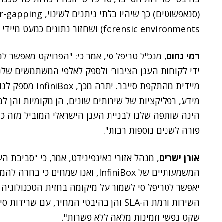
forensic environments) ושחזור נתונים כמעט מיידי לכל נפח נדרש.
רמי נחום
, מנכ"ל טריפל סי, אמר כי: "הפרויקט מאפשר 
ידי לקוחות הענן הציבורי ולספק לאלפי המשתמשים שלנו
מיידית מהתקפת סי
מידע, רפליקציות של שירותים שונים, הן מקומיות והן למ
הינה שותפה שלנו לבניית הענן הישראלי המוביל מזה כ
פורה לשנים נוספות רבות".
אורן ישרים
, מנהל אזורי באינפינידט, אמר, כי "סביבת ה
המשמעותיים של InfiniBox, ואנו שמח
יאפשר לטריפל סי לשמור על מיקומה בחזית הטכנולוגיה ו
השירות ורמת ה-SLA והן בהיבטי המחיר, ע
שקט נפשי וזמינות מלאה ללא פשרות".