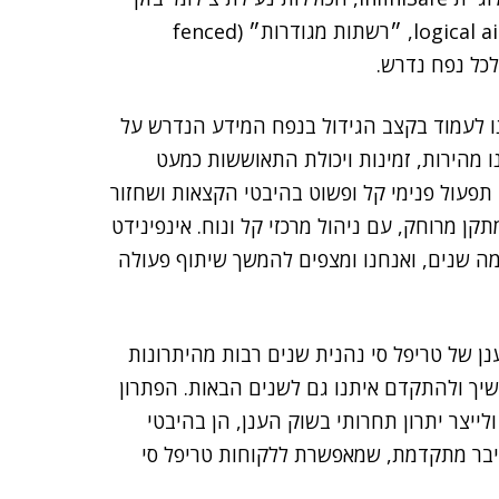
(סנאפשוטים) כך שיהיו בלתי ניתנים לשינוי, logical air-gapping, ״רשתות מגודרות״ (fenced
לנו לעמוד בקצב הגידול בנפח המידע הנדרש על
 מהירות, זמינות ויכולת התאוששות כמעט
יבר. יתרה מכך, InfiniBox מספק לנו תפעול פנימי קל ופשוט בהיבטי הקצאות ושחזור
תקן מרוחק, עם ניהול מרכזי קל ונוח. אינפינידט
מה שנים, ואנחנו ומצפים להמשך שיתוף פעולה
ענן של טריפל סי נהנית שנים רבות מהיתרונות
ים כי בחרה להמשיך ולהתקדם איתנו גם לשנים הבאות. הפתרון
לייצר יתרון תחרותי בשוק הענן, הן בהיבטי
ם שרידות סייבר מתקדמת, שמאפשרת ללקוחות טריפל סי