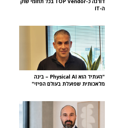
דורגה כ-TOP Vendor בכל תחומי שוק
ה-IT
"העתיד הוא Physical AI – בינה
מלאכותית שפועלת בעולם הפיזי"