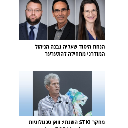
הנחת היסוד שעליה נבנה הניהול
המודרני מתחילה להתערער
מחקר STKI השנתי: וואן טכנולוגיות