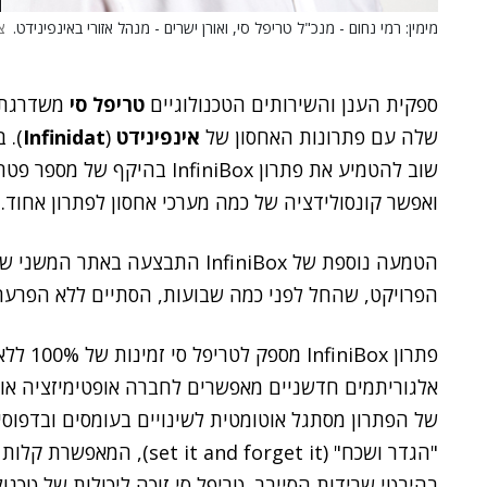
מימין: רמי נחום - מנכ"ל טריפל סי, ואורן ישרים - מנהל אזורי באינפינידט.
צ
ספקית הענן והשירותים הטכנולוגיים
טריפל סי
משדרגת א
שלה עם פתרונות האחסון של
אינפינידט
(
Infinidat
). 
שוב להטמיע את פתרון nfiniBox
ואפשר קונסולידציה של כמה מערכי אחסון לפתרון אחוד.
הטמעה נוספת של InfiniBox התבצעה
הפרויקט, שהחל לפני כמה שבועות, הסתיים ללא הפרעה
פתרון x
של הפתרון מסתגל אוטומטית לשינויים בעומסים ובדפוס
"הגדר ושכח" (and forget it