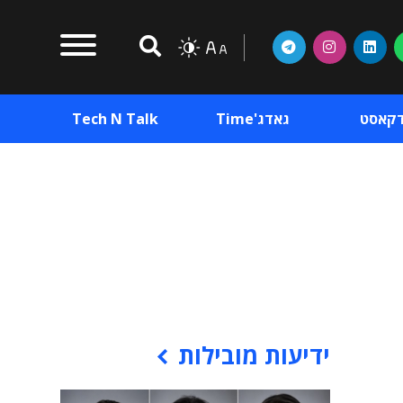
דקאסט
גאדג'Time
Tech N Talk
וכן פרסומי
תוכן פרסומי
וכן פרסומי
ידיעות מובילות