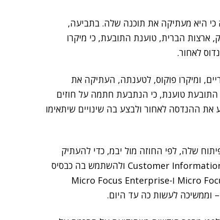
י היא מעתיקה את תוכנה שלה. בתביעה,
, ארצות הברית, טוענת התובעת, כי מיקרו
וס לאחור.
יים, ומיקרו פוקוס, לטענתה, העתיקה את
 התובעת טוענת, כי הנתבעת חתמה על חוזים
 את ההנדסה לאחור ולבצע בה שינויים שיתאימו
וח שלה, לפי החוזה מול יבמ, כדי להעתיק
תוכנה בשם Customer Information Control System Transaction Server ולהשתמש בה כבסיס
עבור שתי מערכות תוכנה שלה, Micro Focus Enterprise Server ו-Micro Focus Enterprise