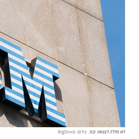
לא חדלה לצמוח. יבמ.
צילום: BigStock