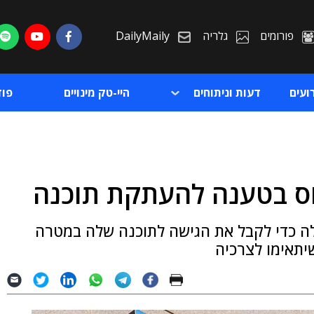
פורומים
גלריה
DailyMaily
ועים
דעות וניתוחים
היי-טק מינויים
פו
וס בטענה להעתקת תוכנה
ת
לה כדי לקבל את הגישה לתוכנה שלה במטרה
ת
יתאימו לצרכיה