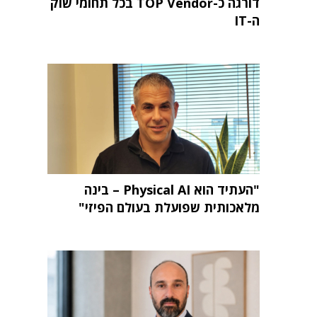
דורגה כ-TOP Vendor בכל תחומי שוק
ה-IT
"העתיד הוא Physical AI – בינה
מלאכותית שפועלת בעולם הפיזי"