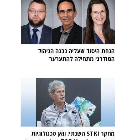
הנחת היסוד שעליה נבנה הניהול
המודרני מתחילה להתערער
מחקר STKI השנתי: וואן טכנולוגיות