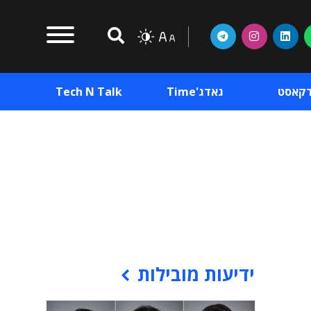
דקאסט
גאדג'Time
Tech N Talk
וכן פרסומי
תוכן פרסומי
וכן פרסומי
ידיעות מובילות