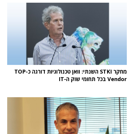
מחקר STKI השנתי: וואן טכנולוגיות דורגה כ-TOP
Vendor בכל תחומי שוק ה-IT