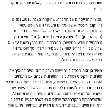
מתמטיקה, למידת מכונה, בינה מלאכותית, אלגוריתמיקה, וחקר
נתונים.
עם צוות המייסדים של החברה, שהוקמה בשנת 2015, נמנים
ד"ר
קובי ריכטר
, איש העסקים ומבכירי המשקיעים בשוק
הביוטכנולוגיה והמכשור הרפואי בישראל, והחוקרים
ניר
בסה
(חקר הסרטן), ד"ר
שמעון עמית
(ביולוגיה), וד"ר
מאור גנץ
(מתמטיקה ומדעי המחשב). החברה דיווחה במרץ השנה על גיוס
של 7 מיליון דולר לפי שווי של 50 מיליון דולר, וסך גיוס של 14
מיליון דולרים מאז הקמתה, בהם מענקי מחקר ממדינת ישראל
בהיקף של כמיליון וחצי דולר.
מאיר בן-צור
, מנכ"ל בינת יישום מערכות: "אנו גאים להוסיף את
פתרונות יורקסיס לפורטפוליו הפתרונות שבהם אנו מתמחים.
העולם משתנה, האקלים משתנה, והיום כבר ברור שאלמנט מרכזי
בבניין חכם חייב להיות גם לקיחת אחריות על איכות האוויר אותו
נושמים אלו המצויים בתוכו. הטכנולוגיה הייחודית מבוססת AI
ואלגוריתמיקה מתקדמת של יורקסיס מאפשרת לבניינים להפוך
יותר ידידותיים לעובדים, למבקרים ולדיירים, מפחיתה זיהום אוויר