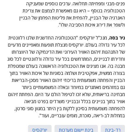
פנים-מבני ומפחיתה תחלואה. ערכים נוספים שמעניקה
הטכנולוגיה בנוסף – היא גם מאפשרת לצמצם את צריכת
האנרגיה של הבניין, להפחית את פליטות הפחמן של הבניין
ולשפר את דירוג איכות הסביבה שלו".
ניר בסה
, מנכ"ל יורקסיס: "הטכנולוגיה החדשנית שלנו רלוונטית
לכל עיר גדולה בעולם. יורקסיס מנצלת תופעות ומאפיינים מדעיים
של התנהגות זיהום האוויר העירוני ואת הדינמיקה של היווצרותו
וחדירתו לבניינים, המתרחשים בכל עיר גדולה ורלוונטיים לכל סוג
מבנה בה. אנו מציגים את הטכנולוגיה הראשונה בעולם שמטפלת
בצורה ממשית, אפקטיבית ושלמה בסוגיות של איכות האוויר בתוך
הבניין והפחתה משמעותית בריכוזי זיהום האוויר מסכן-הבריאות
גם במזהמים מאתגרים במיוחד ובאלה המשמעותיים ביותר
מבחינה בריאותית, שלא זכו לטיפול הולם עד היום. הפחתת זיהום
אוויר בתוך בניינים בכלל ובבנייני משרדים בפרט מביאה
להפחתה משמעותית בסיכון ללקות בין היתר במגוון סוגי סרטן,
במחלות לב-ריאה, סוכרת, מומים עובריים, ועוד".
רד-בינת
בינת יישום מערכות
יורקסיס