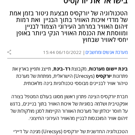
בישראל את יורקסיס
הטכנולוגיה של יורקסיס מבצעת ניטור בזמן אמת
של מדדי איכות האוויר בתוך הבניין ואת רמות
זיהום האוויר במרחב העירוני הצמוד לבניין
ומווסתת את הכנסת האוויר הנקי ביותר באופן
יחסי לאוויר שבחוץ
מערכת אנשים ומחשבים
06/10/2022 15:44
בינת יישום מערכות
, מקבוצת
רד-בינת
, תייצג ותפיץ בארץ את
פתרונות
יורקסיס
(Urecsys) הישראלית, מפתחת של מערכת
טיהור אוויר לבניינים מבוססי טכנולוגיות בינה מלאכותית.
חברת יורקסיס הציגה פתרון ראשון מסוגו בעולם המטפל בצורה
אפקטיבית ושלמה בסוגיות של איכות האוויר בתוך בניינים, בדגש
על חוסר יכולתן של מערכות האוורור הקיימות לסנן מולקולות של
זיהום אוויר המוכנסות לבניין מהאוויר העירוני החיצוני.
הטכנולוגיה החדשנית של יורקסיס (Urecsys) מגינה על דיירי