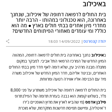
באיכילוב
בית החולים לרפואה דחופה של איכילוב, שנחנך
באחרונה, הוא טכנולוגי במהותו - הרבה יותר
מחדרי מיון אחרים בבתי חולים בארץ ● מה הוא
כולל? ומי עומדים מאחורי הפיתוחים החדשים?
יהודה קונפורטס
14/09/2022 18:03
ב
איכילוב
נחנך באחרונה בית חולים לרפואה דחופה, המהווה
המיון החדש של המרכז הרפואי התל אביבי. למבקר במקום
מתגלה מבנה מרהיב עין, שלא דומה לאף חדר מיון בבתי החולים
האחרים, ובניגוד אליהם, חדר המיון החדש של איכילוב משרה
מיד עם הכניסה אליו אווירה רגועה ומרווחת.
בית החולים לרפואה דחופה של איכילוב משתרע על פני 8,000
מ"ר, בשלוש קומות. הוא נבנה בעזרת תרומה של הפילנתרופ
סילבן אדמס
(מי שהביא לארץ את מרוץ האופניים ג'ירו
ד'איטליה), ומיישם תפיסת חדשנות מתקדמת, שלא מוכרת