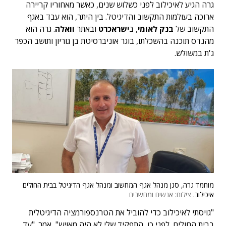
גרה הגיע לאיכילוב לפני כשלוש שנים, כאשר מאחוריו קריירה
ארוכה בעולמות התקשוב והדיגיטל. בין היתר, הוא עבד באגף
התקשוב של
בנק לאומי
, ב
ישראכרט
ובאתר
וואלה
. גרה הוא
מהנדס תוכנה בהשכלתו, בוגר אוניברסיטת בן גוריון ותושב הכפר
ג'ת במשולש.
מוחמד גרה, סגן מנהל אגף המחשוב ומנהל אגף הדיגיטל בבית החולים
איכילוב.
צילום: אנשים ומחשבים
"גויסתי לאיכילוב כדי להוביל את הטרנספורמציה הדיגיטלית
בבית החולים. לפני כן, התפקיד שלי לא היה מאויש", אמר. "עד