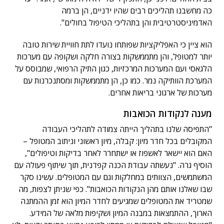
כה מחשבנו תהליכים רבים שהיו ידניים, הן ברמה
האדמיניסטרטיבית והן בתהליכי הטיפול בחולים".
הוא ציין כי האפליקציות שפותחו נועדו לתת חוויית שירות טובה
יותר למטופל, והן מתממשקות בצורה חלקה ושקופה עם מערכות
הלגאסי ועם המערכות המרכזיות, כגון התיק הרפואי, שמבוסס על
המערכת הוותיקה נמר. כמו כן, הן מתממשקות ומסתנכרנות עם
מערכות של ארגוני בריאות אחרים.
מענה לנקודות הכואבות
"התפיסה שלנו בתהליך הייתה צמודה לתהליכי העבודה
המקובלים בכל חדר מיון: קבלה, מיון ראשוני וניתוב המטופל –
האם הוא יישאר לאשפוז או ישתחרר לאחר בדיקות וטיפולים",
הוסיף גרה. "נעשתה עבודת הכנה קפדנית, תוך שיתוף פעולה עם
המשתמשים, הצוותים במחלקות וגם עם המטופלים. עשינו סקר
שבו שאלנו אותם מהן הנקודות הכואבות". כפי שניתן לצפות, מה
שמטריד את המטופלים שמגיעים לחדר המיון הוא זמן ההמתנה
הארוך, ההתמצאות במבנה המיון ושקיפות מלאה של המידע.