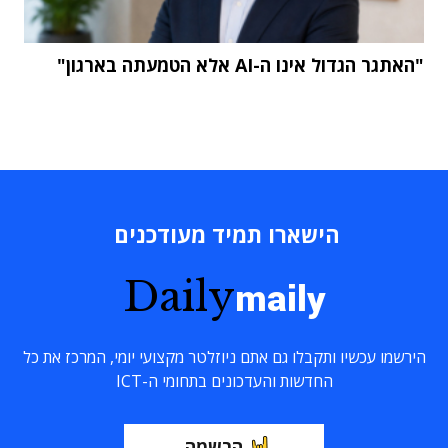
"האתגר הגדול אינו ה-AI אלא הטמעתה בארגון"
הישארו תמיד מעודכנים
Daily
maily
הירשמו עכשיו ותקבלו גם אתם ניוזלטר מקצועי יומי, המרכז את כל
החדשות והעדכונים בתחומי ה-ICT
הרשמה