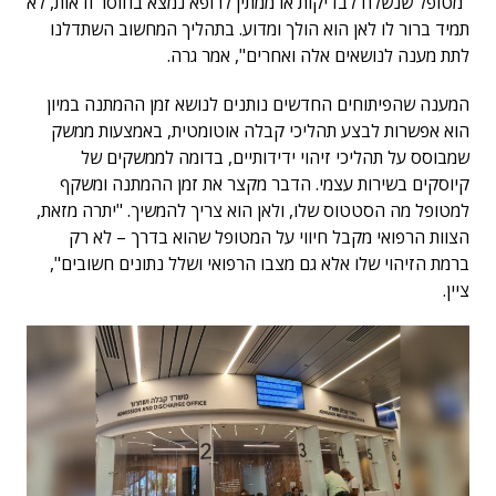
"מטופל שנשלח לבדיקות או ממתין לרופא נמצא בחוסר ודאות, לא
תמיד ברור לו לאן הוא הולך ומדוע. בתהליך המחשוב השתדלנו
לתת מענה לנושאים אלה ואחרים", אמר גרה.
המענה שהפיתוחים החדשים נותנים לנושא זמן ההמתנה במיון
הוא אפשרות לבצע תהליכי קבלה אוטומטית, באמצעות ממשק
שמבוסס על תהליכי זיהוי ידידותיים, בדומה לממשקים של
קיוסקים בשירות עצמי. הדבר מקצר את זמן ההמתנה ומשקף
למטופל מה הסטטוס שלו, ולאן הוא צריך להמשיך. "יתרה מזאת,
הצוות הרפואי מקבל חיווי על המטופל שהוא בדרך – לא רק
ברמת הזיהוי שלו אלא גם מצבו הרפואי ושלל נתונים חשובים",
ציין.