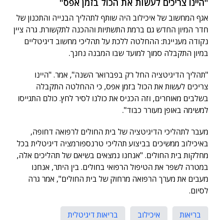
"היינו צריכים לעשות את הכול בזמן אפס"
אגף המחשוב של איכילוב היה שותף לתהליך הבנייה והתכנון של
חדר המיון החדש גם ברמת התשתיות וההכנה לתקשורת. גרה ציין
נקודה מעניינת: ההחלטה ללכת על תהליכי מחשוב דיגיטליים
במיון התקבלה סמוך למועד שבו המבנה נחנך.
"תהליך הדיגיטציה החל רק בפברואר השנה", אמר. "היינו
צריכים לעשות את הכול בזמן אפס, כי ההחלטה התקבלה
בשלבים מאוחרים, וזה הכניס את כולנו לסיר לחץ. כולם התגייסו
למשימה באופן מעורר כבוד".
מעבר לתהליכי הדיגיטציה של בית החולים לרפואה דחופה,
באיכילוב ממשיכים בביצוע תהליכי טרנספורמציה דיגיטלית בכל
מחלקות בית החולים. "אנחנו נמצאים בשיאם של תהליכים אלה,
במטרה לשפר את הטיפול הרפואי בחולים. בין היתר, אנחנו
מעבים את מערך הרפואה מרחוק של בית החולים", אמר גרה
לסיום.
בריאות
איכילוב
בריאות דיגיטלית