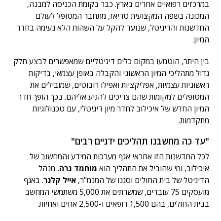
במרכזים רפואיים אחרים בארץ. כבר בקומת הכניסה למבנה,
המכונה בשפה המקצועית טריאז, מתחבר המטופל לעולם
החדשנות והדיגיטל, שנועד להקל על השהות הלא נעימה בחדר
המיון.
בין היתר, הוטמעו במקום כלים דיגיטליים שמאפשרים לבצע חלק
גדול מתהליכי המיון הראשוני והקבלה באופן עצמאי, בדיקות
ראשוניות עצמיות, אפליקציות ואפילו רובוטים, שמובילים את
המטופלים למקומות שהם צריכים להגיע אליהם. בכך הופך חדר
המיון החדש של איכילוב לחדר מיון דיגיטלי, עם טכנולוגיות
מתקדמות.
"עד כה מחשבנו תהליכים ידניים רבים"
לכל החדשנות הזו אחראי אגף מערכות המידע והמחשוב של
איכילוב, ומי שהוביל את התהליך הוא
מוחמד גרה
, מנהל
הדיגיטל של בית החולים וסגנו של המנמ"ר,
אייל קלנר
. באגף
מועסקים 75 עובדים, שמשרתים את 5,000 משתמשי המחשב
בבית החולים, בהם 1,500 רופאים ו-2,500 אחים ואחיות.