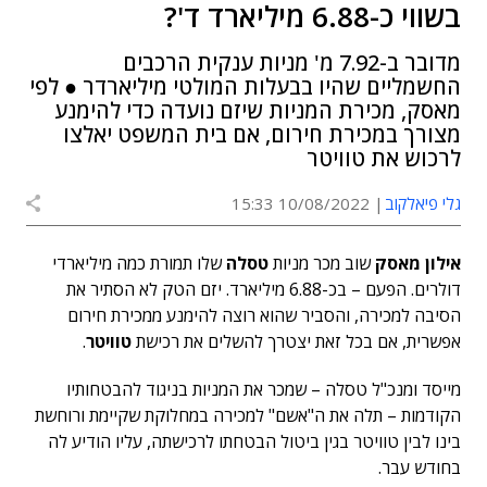
בשווי כ-6.88 מיליארד ד'?
מדובר ב-7.92 מ' מניות ענקית הרכבים
החשמליים שהיו בבעלות המולטי מיליארדר ● לפי
מאסק, מכירת המניות שיזם נועדה כדי להימנע
מצורך במכירת חירום, אם בית המשפט יאלצו
לרכוש את טוויטר
גלי פיאלקוב
10/08/2022 15:33
אילון מאסק
שוב מכר מניות
טסלה
שלו תמורת כמה מיליארדי
דולרים. הפעם – בכ-6.88 מיליארד. יזם הטק לא הסתיר את
הסיבה למכירה, והסביר שהוא רוצה להימנע ממכירת חירום
אפשרית, אם בכל זאת יצטרך להשלים את רכישת
טוויטר
.
מייסד ומנכ"ל טסלה – שמכר את המניות בניגוד להבטחותיו
הקודמות – תלה את ה"אשם" למכירה במחלוקת שקיימת ורוחשת
בינו לבין טוויטר בגין ביטול הבטחתו לרכישתה, עליו הודיע לה
בחודש עבר.