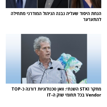
הנחת היסוד שעליה נבנה הניהול המודרני מתחילה
להתערער
מחקר STKI השנתי: וואן טכנולוגיות דורגה כ-TOP
Vendor בכל תחומי שוק ה-IT