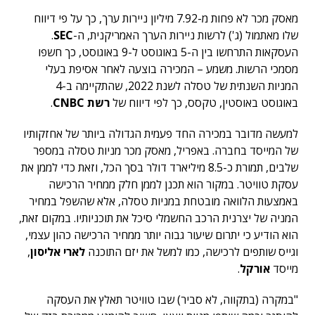
מאסק מכר לא פחות מ-7.92 מיליון ניירות ערך, כך על פי דיווח
שלו מאתמול (ג') לרשות ניירות הערך האמריקנית, ה-
SEC
.
העסקאות התרחשו בין ה-5 באוגוסט ל-9 באוגוסט, כך חשפו
מסמכי הרשות. משמע – המכירה בוצעה לאחר אסיפת בעלי
המניות השנתית של טסלה לשנת 2022, שהתקיימה ב-4
באוגוסט באוסטין, טקסס, כך לפי דיווח של
רשת CNBC
.
למעשה מדובר במכירה ה
חד פעמית הגדולה ביותר של אחזקותיו
של המייסד בחברה. באפריל, מאסק מכר מניות טסלה במספר
שלבים, תמורת כ-8.5 מיליארד דולר בסך הכל, וזאת כדי לממן את
עסקת טוויטר. במקור הוא תכנן לממן חלק ממחיר הרכישה
באמצעות הלוואה מובטחת במניות טסלה, אלא שהשפל במחיר
המניה של יצרנית הרכב החשמלי סיכל את תוכניותיו. במקום זאת,
הוא הודיע כי יתרום שיעור גבוה יותר ממחיר הרכישה כהון עצמי,
וגייס שותפים לרכישה, כמו למשל את יזם התוכנה
לארי אליסון
,
מייסד
אורקל
.
"במקרה (בתקווה, לא סביר) שבו טוויטר תאלץ את העסקה