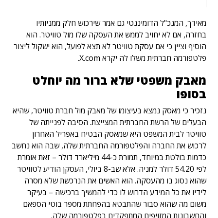
מאידך, המנכ"ל הדומיננטי גם אמר שירכוש חלק ממניותיו
בחזרה, אם לא יחויב לממש את העסקה שלו מול טוויטר. הוא
הוסיף וציין כי אם עסקת טוויטר לא תצא לפועל, הוא ישקול ליצור
פלטפורמה חברתית משלו לה יקרא X.com.
מאבק משפטי שלא ברור מה יוחלט
בסופו
נזכיר כי מאסק נמצא בעיצומו של מאבק מול חברת טוויטר, שהיא
הבעלים של הרשת החברתית המצייצת. הסיבה לפנייתה של
טוויטר לבית המשפט היא שמאסק הבטיח באפריל האחרון
לרכוש את החברה והפלטפורמה החברתית שלה, שבה הוא נחשב
כדמות בולטת במיוחד, תמורת כ-44 מיליארד דולר – זאת אומרת
לפי 54.20 דולר למניה. אלא שב-8 ביולי, העסקן הודיע לטוויטר
שהוא נסוג בו מהעסקה. הוא האשים את הנרכשת שלא מסרה
לידיו את כל המידע הדרוש לו כדי להמשיך ברכישה – בעיקר
משום מה שהוא סבור שהתבטא בהפחתת מספר בוטי הספאם
והחשבונות המזויפים המתפקדים בפלטפורמה שלה.