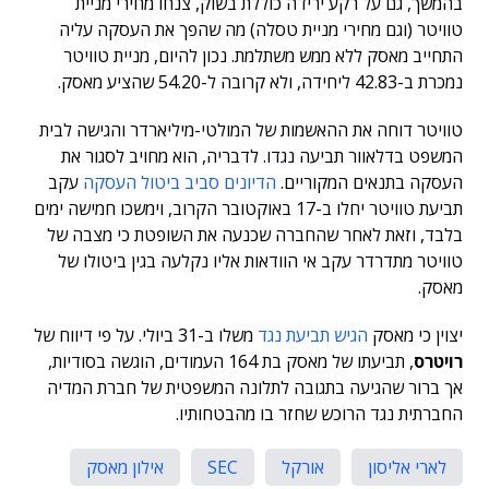
בהמשך, גם על רקע ירידה כוללת בשוק, צנחו מחירי מניית
טוויטר (וגם מחירי מניית טסלה) מה שהפך את העסקה עליה
התחייב מאסק ללא ממש משתלמת. נכון להיום, מניית טוויטר
נמכרת ב-42.83 ליחידה, ולא קרובה ל-54.20 שהציע מאסק.
טוויטר דוחה את ההאשמות של המולטי-מיליארדר והגישה לבית
המשפט בדלאוור תביעה נגדו. לדבריה, הוא מחויב לסגור את
העסקה בתנאים המקוריים.
הדיונים סביב ביטול העסקה
עקב
תביעת טוויטר יחלו ב-17 באוקטובר הקרוב, וימשכו חמישה ימים
בלבד, וזאת לאחר שהחברה שכנעה את השופטת כי מצבה של
טוויטר מתדרדר עקב אי הוודאות אליו נקלעה בגין ביטולו של
מאסק.
יצוין כי מאסק
הגיש תביעת נגד
משלו ב-31 ביולי. על פי דיווח של
רויטרס
, תביעתו של מאסק בת 164 העמודים, הוגשה בסודיות,
אך ברור שהגיעה בתגובה לתלונה המשפטית של חברת המדיה
החברתית נגד הרוכש שחזר בו מהבטחותיו.
לארי אליסון
אורקל
SEC
אילון מאסק