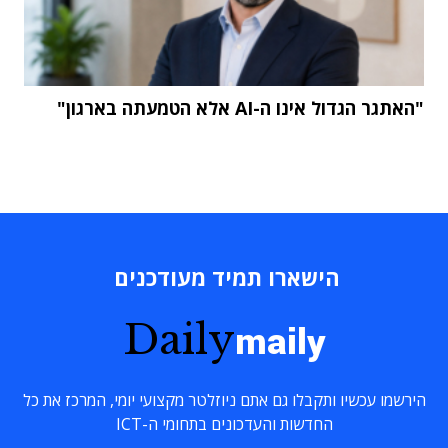
"האתגר הגדול אינו ה-AI אלא הטמעתה בארגון"
הישארו תמיד מעודכנים
Daily
maily
הירשמו עכשיו ותקבלו גם אתם ניוזלטר מקצועי יומי, המרכז את כל
החדשות והעדכונים בתחומי ה-ICT