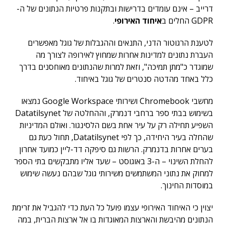
דרייב – אינם עומדים בדרישות ובתקנות פרטיות הנתונים של ה-
GDPR החלים ב
איחוד האירופי
.
לטענת הרגוטור הדני, התנאים וההגבלות של גוגל מאפשרים
העברת נתונים למדינות אחרות שמחוץ לאירופה לצורך מה
שמוגדר כ"מתן תמיכה", וזאת למרות שהנתונים מאוחסנים בדרך
כלל באחד מהדטה סנטרים של גוגל באיחוד.
מחשבי Chromebook ושירותי Google Workspace נמצאו
בשימוש בבתי ספר ברחבי דנמרק, וההחלטה של ​​Datatilsynet
השפיע תחילה רק על עיר אחת בשם הלסינגור. ואולם המדיניות
שהחלה בעיר היחידה, כך לפי Datatilsynet, תחול כעת גם
בערים אחרות בדנמרק. הרשות גם סיפקה דד-ליין כמועד אחרון
להחלת השינוי – ה-3 באוגוסט – שעד אליו מתבקשים בתי הספר
למחוק את נתוני המשתמשים משירותי גוגל שבהם נעשה שימוש
במוסדות החינוך.
יצוין כי האיחוד האירופי עצמו פועל כל העת כדי להגביל את זרימת
הנתונים מהיבשת והארצות המאוגדות בו אל ארצות הברית, במה