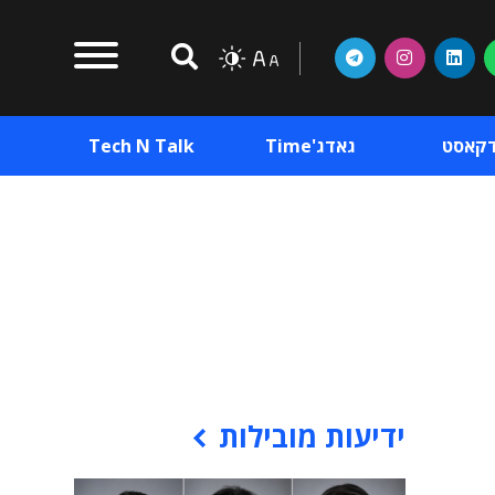
דקאסט
גאדג'Time
Tech N Talk
וכן פרסומי
תוכן פרסומי
וכן פרסומי
ידיעות מובילות