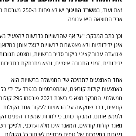
זאת ועוד, ב
משרד החינוך
אבל התוצאה היא עגומה.
וכך כתב המבקר: "על אף שהרשויות נדרשות להפעיל מער
אינן ידידותיות ולא מאפשרות לרשויות לנצל אותן במלוא
שנועדה עבור קציני ביקור סדיר ברשויות, ומצטט תגוב
ידידותית, זמני התגובה איטיים, והיא מתנתקת בתדירות 
אחד האמצעים לתמיכה של הממשלה ברשויות הוא
באמצעות קולות קוראים, שמתפרסמים בנפרד על ידי כל 
ממשלתי. המבקר מצא כי בשנת 2021 פורסמו 295 ק
קוראים, דבר שמקשה על הרשויות לעקוב אחר הקולות
ולממש אותם. המבקר כותב כי למרות שמשרד הפנים הק
מאגר קולות קוראים, המאגר אינו מלא ועדכני, ולפיכך רשו
נעזרות במערכות של גופים פרטיים לאיתור כל הקולות