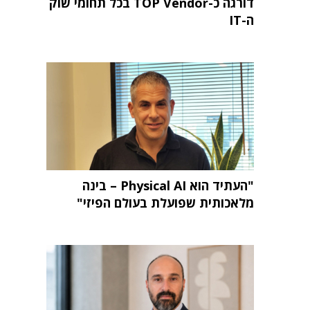
דורגה כ-TOP Vendor בכל תחומי שוק
ה-IT
"העתיד הוא Physical AI – בינה
מלאכותית שפועלת בעולם הפיזי"