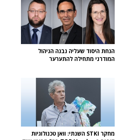
הנחת היסוד שעליה נבנה הניהול
המודרני מתחילה להתערער
מחקר STKI השנתי: וואן טכנולוגיות