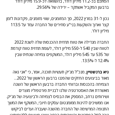
הסתכם בכ-11.2 מיליון דולר, בהשוואה לכ-15.9 מיליון דולר
ברבעון המקביל אשתקד – ירידה של 29.56%.
נכון ל-31 במרץ 2022, סך המזומנים, שווי מזומנים, פקדונות לזמן
קצר וארוך והשקעות בני"ע סחירים של החברה עמד על 113.5
מיליון דולר.
החברה מגדילה את טווח תחזית ההכנסות שלה לשנת 2022
לטווח שבין 540 ל-550 מיליון דולר, לעומת תחזית טווח קודמת
של 535 עד 545 מיליון דולר, המשקפים צמיחה שנתית שבין
12.4% ל-13.5%.
גיא ברנשטיין
, מנכ"ל מג'יק תעשיות תוכנה, אמר, כי "אני גאה
מאוד בביצועים החזקים שהפגנו ברבעון הראשון של 2022…
הצמיחה בהכנסות וברווחי החברה ברבעון הראשון של השנה
מאשררת את האסטרטגיה שלנו לבניית פורטפוליו מוצרים
ושירותים נרחב, המספק את הבסיס לצמיחה ולביצועיה של מג'יק.
אנו ממשיכים להינות ממומנטום עסקים חיובי, המשקף את המשך
התנופה המרשימה של החברה מהשנה שעברה ועדים לביקוש