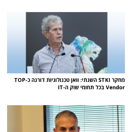
מחקר STKI השנתי: וואן טכנולוגיות דורגה כ-TOP
Vendor בכל תחומי שוק ה-IT