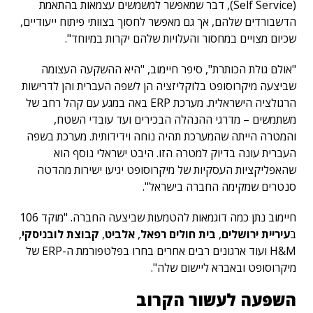
(Self Service), דבר שמאפשר למשמשים עצמאות בהתאמת
הדשבורדים שלהם, אך גם מאפשר לחסוך בצוותי פיתוח ייעודיים,
שכיום מצויים במחסור והעלויות שלהם יקרות במיוחד".
"אולם גולת הכותרת", סיפר חיימוב, "היא ההשקעה העצומה
שביצעה מיקרוסופט בלוקליזציה הן לשפה העברית והן לדרישות
הרגולציה הישראלית. מערכת ERP באה במגע עם קהל רחב של
משתמשים – מדרגי ההנהלה הבכירים ועד עובדי השטח,
והמטרה הייתה שהמערכת תהיה נוחה וידידותית. מערכת בשפה
העברית עונה בדיוק למטרה הזו. היבט ישראלי נוסף הוא
שהאפליקציות העסקיות של מיקרוסופט יגיעו ישירות מהדטה
סנטרים שמקימה החברה בישראל".
חיימוב נתן כמה דוגמאות להטמעות שביצעה החברה. "מוקד 106
ב
עיריית ירושלים
,
בית חולים רפאל
,
אלביט
,
קבוצת לובניסקי
,
H&M ועוד ארגונים רבים אחרים בחרו בפלטפורמת ה-ERP של
מיקרוסופט ובאברא ליישום שלה".
השפעה לעשור הקרוב