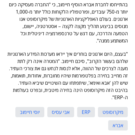
בהתייחסו לחברת אברא הוסיף חיימוב, כי "החברה מעסיקה כיום
יותר מ-750 עובדים, ופורטפוליו הלקוחות כולל יותר מ-1,000
ארגונים. בעולם האפליקציות הארגוניות של מיקרוסופט אנו
מנוסים בביצוע תהליך מקצה לקצה – אסטרטגיה, יישום,
הטמעה והדרכה, עם דגש על טרנספורמציה דיגיטלית וכל
המשתמע ממנה".
"בעצם, היום ארגונים בוחרים איך ייראו מערכות המידע הארגוניות
שלהם בעשור הקרוב", סיכם חיימוב. "המטרה אינה רק לתת
מענה לצרכים של ההווה, אלא לנסות לנחש גם את צורכי העתיד.
זה מחייב בחירה בפלטפורמות שיהיו מחוברות, אחודות, תואמות,
שיש להן 'אבא ואימא', שיתפתחו עם השינויים שיביא העתיד.
בהיבט הזה מיקרוסופט הינה בחירה מיטבית, ובפרט בעולמות
ה-ERP".
מיקרוסופט
ERP
אבי עסיס
יוסי חיימוב
אברא