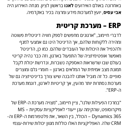
באחרונה באולם האירועים
לאגו
בראשון לציון. מנחה האירוע היה
אבי עסיס
, יועץ למערכות מידע ומרצה בכיר באקדמיה.
ERP
– מערכת קריטית
לדברי חיימוב, "ארגונים מחפשים לספק חוויה דיגיטלית פשוטה
ומהירה ללקוחות שלהם, אך הדיגיטל הינו גם אמצעי למנף
ולהכפיל את היכולות של העובדים שלהם. כמו כן, הדיגיטל
מאפשר אופטימיזציה של התפעול בארגון, וזה כבר נהיה קריטי
בעולם שבו שרשראות האספקה נשברות, ונדרשת יכולת לקבל
תמונת מצב אמיתית של המלאים בארגון – חומרי גלם ומוצרים
סופיים. כל זה מוביל אותנו להבנה שיש צורך בדיגיטיזציה גם של
מערכות נסתרות יותר מהעין, אך קריטיות לארגון, דוגמת מערכת
ה-ERP".
"במרכז הפעילות שלנו", ציין חיימוב, "מצויה מערכת ה-ERP של
מיקרוסופט, שהקימה ענן ייעודי לאפליקציות עסקיות – MS
Dynamics 365 – הכולל, בין השאר, את פלטפורמות ה-ERP וה-
CRM שלה. האפליקציות האלו כוללות מגוון יכולות שירות-עצמי