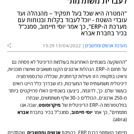
לעברית משתלמת"
"המטרה היא שכל בעל תפקיד – מהנהלה ועד
עובדי השטח - יוכל לעבוד בקלות ובנוחות עם
מערכת ה-ERP", כך אמר יוסי חיימוב, סמנכ"ל
בכיר בחברת אברא
מערכת אנשים ומחשבים
13/04/2022 15:29
"ההשקעה בשנתיים האחרונות בעולמות הדיגיטל לא פסחה גם
על תחום ה-ERP. הנהלות ארגונים הקצו משאבים ואישרו תוכניות,
וראינו בתקופה הזו פעילות קדחתנית, שכללה טרנספורמציה
דיגיטלית משמעותית של המערכות, כזו שבדרך כלל היינו רואים
בעשור שלם. כך, לדוגמה, ביצענו בשנתיים האלו פרויקטים ביותר
מ-250 ארגונים, הכוללים כ-30 אלף משתמשים, שבחרו
בפלטפורמת ה-ERP הדיגיטלית של
מיקרוסופט
, שבה אנו
מתמחים", כך אמר
יוסי חיימוב
, סמנכ"ל בכיר בחברת
אברא
(abra).
חיימוב השתתף בכנס ERP, בהפקת
אנשים ומחשבים
, שהתקיים