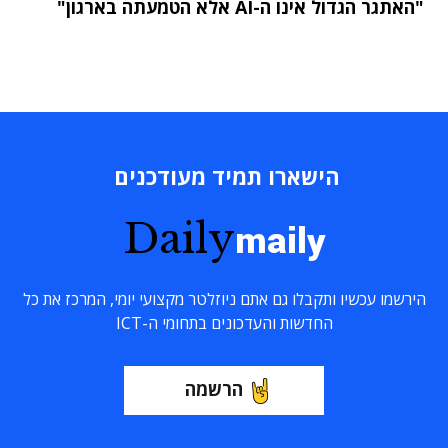
"האתגר הגדול אינו ה-AI אלא הטמעתה בארגון"
הישארו תמיד מעודכנים
Daily
maily
הירשמו עכשיו ותקבלו גם אתם ניוזלטר מקצועי יומי, המרכז את כל
החדשות והעדכונים בתחומי ה-ICT
הרשמה