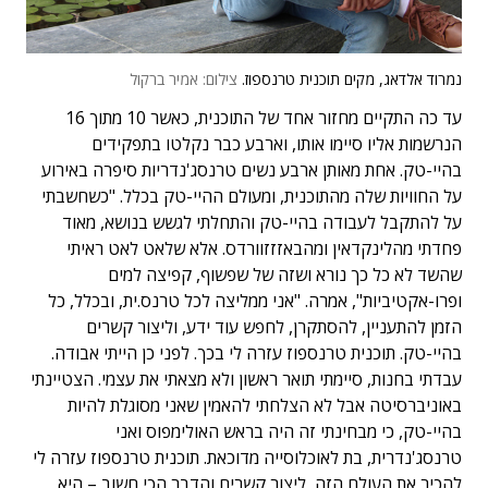
נמרוד אלדאג, מקים תוכנית טרנספוז.
צילום: אמיר ברקול
עד כה התקיים מחזור אחד של התוכנית, כאשר 10 מתוך 16
הנרשמות אליו סיימו אותו, וארבע כבר נקלטו בתפקידים
בהיי-טק. אחת מאותן ארבע נשים טרנסג'נדריות סיפרה באירוע
על החוויות שלה מהתוכנית, ומעולם ההיי-טק בכלל. "כשחשבתי
על להתקבל לעבודה בהיי-טק והתחלתי לגשש בנושא, מאוד
פחדתי מהלינקדאין ומהבאזזזוורדס. אלא שלאט לאט ראיתי
שהשד לא כל כך נורא ושזה של שפשוף, קפיצה למים
ופרו-אקטיביות", אמרה. "אני ממליצה לכל טרנס.ית, ובכלל, כל
הזמן להתעניין, להסתקרן, לחפש עוד ידע, וליצור קשרים
בהיי-טק. תוכנית טרנספוז עזרה לי בכך. לפני כן הייתי אבודה.
עבדתי בחנות, סיימתי תואר ראשון ולא מצאתי את עצמי. הצטיינתי
באוניברסיטה אבל לא הצלחתי להאמין שאני מסוגלת להיות
בהיי-טק, כי מבחינתי זה היה בראש האולימפוס ואני
טרנסג'נדרית, בת לאוכלוסייה מדוכאת. תוכנית טרנספוז עזרה לי
להכיר את העולם הזה, ליצור קשרים והדבר הכי חשוב – היא