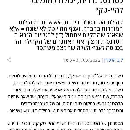
כטרנסג'נדרית, יכולה להתקבל
להיי-טק"
קהילת הטרנסג'נדרים.ות היא אחת הקהילות
המודרות בחברה, וענף ההיי-טק לא שונה ● אלא
שפאנל שהתקיים אתמול (ד') לרגל יום הנראות
הטרנסית והציף את האתגרים של הקהילה הזו
בכניסה לענף העלה שהמצב משתפר
יניב הלפרין
31/03/2022 16:34
כשמדברים על "גיוון בהיי-טק", בדרך כלל מדברים על אוכלוסיות
כגון ערבים.ות, חרדים.ות, נשים, יוצאי.ות אתיופיה ולהט"בים.ות,
כשם כולל לבני.ות הקהילה הגאה. אלא שבעוד שלפחות באזור
המרכז, שם נמצא רוב ההיי-טק הישראלי, מעמדן של שאר אותיות
הלהט"ב נמצא במקום טוב יחסית, זה של הטרנסג'נדרים
והטרנסג'נדריות, שמסמלים את האות ט' במילה הזו, טעון שיפור.
מספרם.ן של הטרנסג'נדרים.ות בענף ההיי-טק קטן בכלל ובפרט