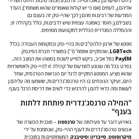
ביחס לשיעורם.ן באוכלוסייה. זה נובע מכמה סיבות: היחס השלילי
אליהם.ן, לעתים (אם כי יש קולות שאומרים שהוא משתפר); העדר
המודעות של רבים.ות מהם.ן לכך שהיי-טק זה בעצם גם
בשבילם.ן; חוסר באמונה עצמית שיש לרבים.ות, כולל בקהילה זו;
וההסללה המגדרית הכללית למקצועות מסוימים.
מפגש של ארגון הלהט"בים.ות בהיי-טק ובמקומות העבודה בכלל
LGBTech
, שהתקיים אתמול (ד') במשרדי חברת הפינטק
PayEM
בתל אביב, ביקש לסייע לשנות במשהו את המצב הזה,
בפרט בכל מה שנוגע למודעות של קהילה זו להיי-טק ולאפשרויות
שהוא מציע. המפגש התקיים לרגל יום הנראות הטרנסית, שחל
היום, ועיקר הנוכחים בו היו טרנסג'נדרים.ות, ששמעו מה עליהם.ן
לעשות ומה כדאי להם.ן להדגיש כדי לשים את דריסת הרגל בענף.
"המילה טרנסג'נדרית פותחת דלתות
בענף"
באירוע דובר על פעילותה של
טרנספוז
– תוכנית הכשרה של
א.נשים טרנסג'נדרים.ות לענף ההיי-טק, שנתמכת על ידי
מיקרוסופט
,
סייבריזן
ו
סיטיבנק
. המשתתפים.ות בתוכנית