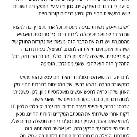
סייעה לי בדברים הפרקטיים, כגון מידע על התפקידים השונים
שיש בתעשיית ההיי-טק וסיוע בניסוח קורות חיים".
"יש בהיי-טק משרות כניסה מעטות, וכל אחד.ת צריך.כה למצוא
את הדבר שהוא.היא יכול.ה לזרוח דרכו. כל טרנס.ית הוא.היא
מהמם.מת ויש לו.ה את הדבר הזה. מצאתי את נקודות החוזק שלי
ושיווקתי אותן. איגדתי את זה למכתב 'מפוצץ', בעזרת חברה
קופירייטרית, שייעצה לי לפנות ללב. ככלל, הדבר הכי חזק בכל
התהליך הזה הוא להבין שאני מסוגלת", הוסיפה.
לדבריה, "הנושא הטרנסג'נדרי מאוד חם עכשיו. הוא מופיע
בתקשורת הרבה ונמצא בראש של המגייסות בחברות ההיי-טק.
האוזן שלהן כרויה לחפש אנשים מאוכלוסיות גיוון. לכן, כשפניתי
לכמה חברות, כתבתי בקורות החיים שלי שאני אישה
טרנסג'נדרית, ושהייתי בעבר חרדית. וזה עבד: קיבלתי טלפון 10
דקות אחרי ששלחתי את המכתב המקדים וקורות החיים. מכאן
למדתי שאם פעם, העניין הטרנסג'נדרי היה מכשלה בחיים שלי,
חוויתי השפלות על הרקע הזה, כאן אפשר להשתמש בזה
לטובתנו. המילה טרנסג'נדרית פותחת דלתות בהיי-טק. מה