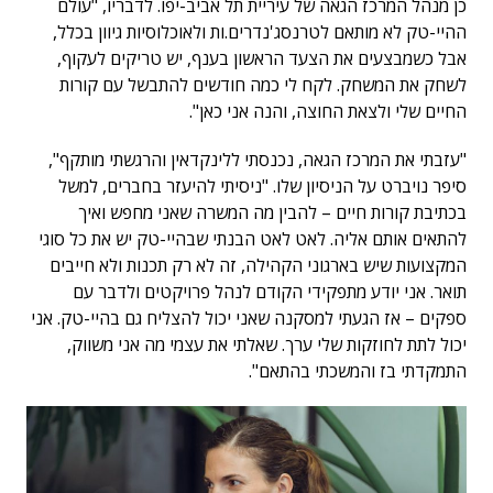
כן מנהל המרכז הגאה של עיריית תל אביב-יפו. לדבריו, "עולם
ההיי-טק לא מותאם לטרנסג'נדרים.ות ולאוכלוסיות גיוון בכלל,
אבל כשמבצעים את הצעד הראשון בענף, יש טריקים לעקוף,
לשחק את המשחק. לקח לי כמה חודשים להתבשל עם קורות
החיים שלי ולצאת החוצה, והנה אני כאן".
"עזבתי את המרכז הגאה, נכנסתי ללינקדאין והרגשתי מותקף",
סיפר נויברט על הניסיון שלו. "ניסיתי להיעזר בחברים, למשל
בכתיבת קורות חיים – להבין מה המשרה שאני מחפש ואיך
להתאים אותם אליה. לאט לאט הבנתי שבהיי-טק יש את כל סוגי
המקצועות שיש בארגוני הקהילה, זה לא רק תכנות ולא חייבים
תואר. אני יודע מתפקידי הקודם לנהל פרויקטים ולדבר עם
ספקים – אז הגעתי למסקנה שאני יכול להצליח גם בהיי-טק. אני
יכול לתת לחוזקות שלי ערך. שאלתי את עצמי מה אני משווק,
התמקדתי בז והמשכתי בהתאם".