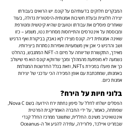
המבקרים חלוקים בדעותיהם על קונס. יש הרואים בעבודתו
יצירה חלוצית ובעלת חשיבות אמנותית-היסטורית גדולה, בעוד
שאחרים פוסלים את עבודתו וטוענים שהיא קיטשית ומטורפת
ומבוססת על אינטרסים והתייחסות מסחרית נטו, משמע – כזו
שאינה אמנותית דיה. קונס מצידו לןא נאבק בביקורת ואף הדגיש
ושב והדגיש כי אכן אין משמעויות ואמירות נסתרות ביצירותיו.
מאידך, התקשורת שדיווחה על מיזם ה-NFT המתגבש, בהחלט
נשמעה לא מופתעת מהמהלך ומכך שדווקא קונס הוא מי שישלב
כך את פועלו במכירת NFTs, וזאת בגלל החדשנות המגולמת
באמנותו, שמתכתבת עם אופן המכירה הכי עדכני של יצירות
אמנות כיום.
בלוני חיות על הירח?
הפסלים ישלחו לחלל על סיפון נחתת ירח הידועה בשם Nova C,
שפותחה, כאמור, על ידי החברה האמריקנית הפרטית
אינטואיטיב משינס. החללית, שתשוגר ממרכז החלל קנדי ​​
שבמריט איילנד, פלורידה, עתידה להגיע אל ה-Oceanus