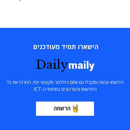
הישארו תמיד מעודכנים
Daily
maily
הירשמו עכשיו ותקבלו גם אתם ניוזלטר מקצועי יומי, המרכז את כל
החדשות והעדכונים בתחומי ה-ICT
הרשמה