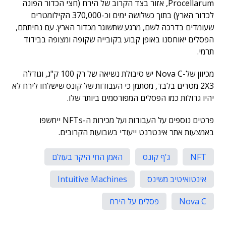
Procellarum, אזור בצד הקרוב של הירח (חצי הכדור הפונה
לכדור הארץ) בתוך כשלושה ימים וכ-370,000 הקילומטרים
שעומדים בדרכה לשם, מרגע שתשוגר מכדור הארץ.
עם נחיתתם,
הפסלים יאוחסנו באופן קבוע בקובייה שקופה ומצופה בבידוד
תרמי.
מכיוון של-Nova C יש סיבולת נשיאה של רק 100 ק"ג, וגודלה
2X3 מטרים בלבד, מסתמן כי העבודות של קונס שישלחו לירח לא
יהיו גדולות כמו הפסלים המפורסמים ביותר שלו.
פרטים נוספים על העבודות ועל מכירות ה-NFTs ייחשפו
באמצעות אתר אינטרנט ייעודי בשבועות הקרובים.
NFT
ג'ף קונס
האמן החי היקר בעולם
אינטואיטיב משינס
Intuitive Machines
Nova C
פסלים על הירח