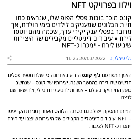
וילוו בפרויקט NFT
קונס מוכר בזכות פסלי הפופ שלו, שנראים כמו
חיות הבלונים שמעניקים לילדים בימי הולדת, אך
מדובר בפסלי ענק יקירי ערך, שכמה מהם יוטסו
לירח ● עיבודים דיגיטליים מקבילים של היצירות
שיגיעו לירח - יימכרו כ-NFT
גלי פיאלקוב
30/03/2022 16:25
האמן המפורסם
ג'ף קונס
הודיע באחרונה ​​כי ישלח מספר פסלים
חדשים שלו לירח בהמשך השנה. יצירותיו של קונס – שנחשב
כאמן החי היקר בעולם – אמורות להגיע לירח ביולי, ולהישאר שם
לנצח.
המיזם המסקרן ישולב גם בטרנד הלוהט האחרון מגזרת הקריפטו
– NFT. עיבודים דיגיטליים מקבילים של היצירות שיוצבו על הירח
יימכרו כ-NFT לציבור.