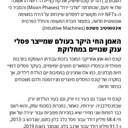
השבוע (ג') הודיע קונס שישיק את קולקציית ה-NFT הראשונה
שלו אי פעם, שכותרתה "שלבי ירח" (Moon Phases) והסביר כי
ה-NFTs יהיו מקושרים לפסלים שיינחתו על הירח במשימה
אוטומטית מלאה, בתזמור חברת התעופה והחלל הפרטית
אינטואיטיב משינס
(Intuitive Machines).
האמן החי היקר בעולם שמייצר פסלי
ענק שנויים במחלוקת
קונס הוא אמן אמריקני המוכר בזכות עבודתו העוסקת בתרבות
פופולרית ובפסליו המתארים חפצים יומיומיים, בעיקר פסלים דמויי
חיות מבלונים, כמו אלו שמכינים במסיבות יום הולדת לילדים, אך
במקרה של קונס הפסלים מיוצרים מנירוסטה ולהם משטחים
בגימור מראה.
קונס חי ועובד גם בעיר ניו יורק וגם בעיר הולדתו יורק
שבפנסילבניה. יצירותיו, כאמור, נמכרות בסכומי עתק, והוא רשם
כבר לפחות שני מחירי שיא במכירות פומביות עבור יצירה של אמן
חי: 58.4 מיליון דולר עבור פסל כלב בלון כתום, שנרכש ב-2013,
ו-91.1 מיליון דולר עבור ארנב בלון, שנמכר בשנת 2019.