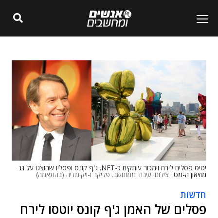
יטיס פסלים לירח וימכור עותקים כ-NFT. ג'ף קונס ופסליו שהוצגו על גג
מוזיאון ה-מט.
צילום: עיבוד ממוחשב. פליקר ו-ויקימדיה (בהתאמה)
חדשות
פסלים של האמן ג'ף קונס יוטסו לירח