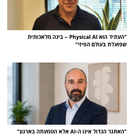
"העתיד הוא Physical AI – בינה מלאכותית
שפועלת בעולם הפיזי"
"האתגר הגדול אינו ה-AI אלא הטמעתה בארגון"