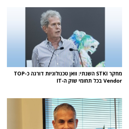
מחקר STKI השנתי: וואן טכנולוגיות דורגה כ-TOP
Vendor בכל תחומי שוק ה-IT