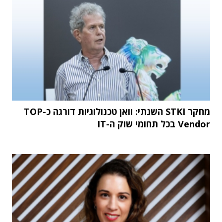
מחקר STKI השנתי: וואן טכנולוגיות דורגה כ-TOP
Vendor בכל תחומי שוק ה-IT