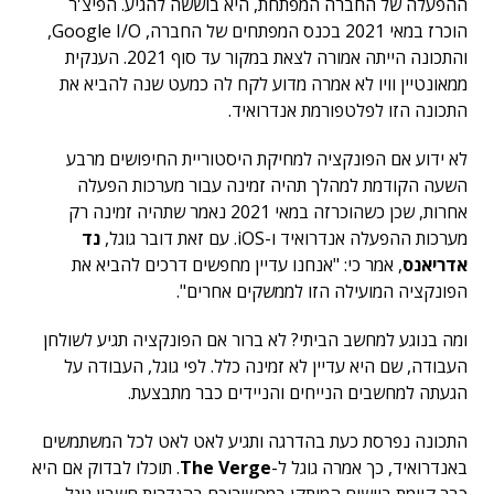
ההפעלה של החברה המפתחת, היא בוששה להגיע. הפיצ'ר
הוכרז במאי 2021 בכנס המפתחים של החברה, Google I/O,
והתכונה הייתה אמורה לצאת במקור עד סוף 2021. הענקית
ממאונטיין וויו לא אמרה מדוע לקח לה כמעט שנה להביא את
התכונה הזו לפלטפורמת אנדרואיד.
לא ידוע אם הפונקציה למחיקת היסטוריית החיפושים מרבע
השעה הקודמת למהלך תהיה זמינה עבור מערכות הפעלה
אחרות, שכן כשהוכרזה במאי 2021 נאמר שתהיה זמינה רק
מערכות ההפעלה אנדרואיד ו-iOS. עם זאת דובר גוגל,
נד
אדריאנס
, אמר כי: "אנחנו עדיין מחפשים דרכים להביא את
הפונקציה המועילה הזו לממשקים אחרים".
ומה בנוגע למחשב הביתי? לא ברור אם הפונקציה תגיע לשולחן
העבודה, שם היא עדיין לא זמינה כלל. לפי גוגל, העבודה על
הגעתה למחשבים הנייחים והניידים כבר מתבצעת.
התכונה נפרסת כעת בהדרגה ותגיע לאט לאט לכל המשתמשים
באנדרואיד, כך אמרה גוגל ל-
The Verge
. תוכלו לבדוק אם היא