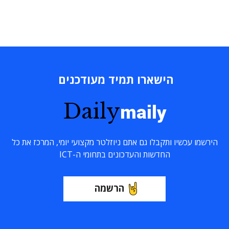
הישארו תמיד מעודכנים
Daily
maily
הירשמו עכשיו ותקבלו גם אתם ניוזלטר מקצועי יומי, המרכז את כל
החדשות והעדכונים בתחומי ה-ICT
הרשמה