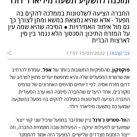
ומוכנה להשקיע תשעה מיליארד דולר
החברה הציעה לשלטונות בממלכה להקים בה
מפעל - אלא שהיא נמצאת במשא ומתן לצורך כך
גם מול איחוד האמירויות ● הסיבה שהיא שמה עין
על המזרח התיכון: הסכסוך הלא נגמר בין סין
לארצות הברית
צבי קצבורג
15/03/2022 17:57
פוקסקון
, מהספקיות החשובות ביותר של
אפל
, עומדת להרחיב
את שרשרת המפעלים שלה והיא מחפשת יעדים מחוץ למרחב של
דרום מזרח אסיה. לפי דיווחים מהימים האחרונים של גורמים
מקורבים, אחד היעדים שהחברה סימנה הוא ערב הסעודית.
החברה הציעה לשלטונות בממלכה להקים בה מפעל בהשקעה
שמוערכת בתשעה מיליארד דולר.
ה
וול-סטריט ג'ורנל
ציין שמדובר במפעל שיכיל שני קווי ייצור
שמיועדים לפעילות יציקה – הפעילות שבה מתמחית החברה, וזה
ייצור הזמנות מצדדים שלישיים. המפעל הזה אמור להתמקד