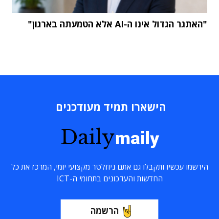
"האתגר הגדול אינו ה-AI אלא הטמעתה בארגון"
הישארו תמיד מעודכנים
Daily
maily
הירשמו עכשיו ותקבלו גם אתם ניוזלטר מקצועי יומי, המרכז את כל
החדשות והעדכונים בתחומי ה-ICT
הרשמה