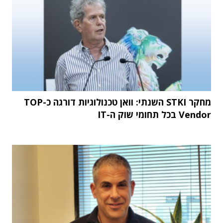
מחקר STKI השנתי: וואן טכנולוגיות דורגה כ-TOP
Vendor בכל תחומי שוק ה-IT