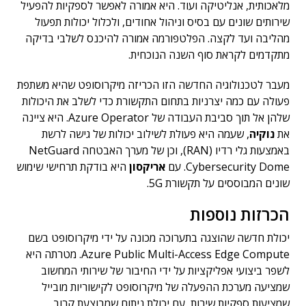
מלאכותית, אנליטיקה ועוד. היא אמורה לאפשר לספקיות להפעיל
שירותים שונים עם בסיס וניהול אחודים, ולכלול יכולות תפעול
מהליבה ועד לקצה. הפלטפורמה אמורה להיכנס לשלבי בדיקה
מתקדמים לקראת סוף השנה הנוכחית.
מעבר לטכנולוגיה החדשה הזו הכריזה מיקרוסופט שהיא משתפת
פעולה עם כמה יצרניות בתחום התקשורת כדי לשלב את היכולות
שלהן אל תוך סביבת העבודה של Azure Operator. היא ציינה
את
נוקיה
, שעמה היא פעולת לשילוב יכולות של גישה לרשת
באמצעות גלי רדיו (RAN), וכן של מערך האבטחה NetGuard
Cybersecurity Dome. עם
אריקסון
היא בודקת תרחישי שימוש
שונים המבוססים על תקשורת 5G.
הכרזות נוספות
יכולת חדשה שהוצגה בתערוכה מכונה על ידי מיקרוסופט בשם
Azure Public Multi-Access Edge Compute. מטרתה היא
לשפר ביצועי אפליקציות על ידי החיבור של שירותי המחשוב
שמציעה מערכת ההפעלה של מיקרוסופט לקישוריות מובייל
שמציעות ספקיות שירות, עם יכולת ניתוח שמבוצעת קרוב