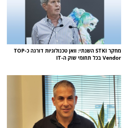
מחקר STKI השנתי: וואן טכנולוגיות דורגה כ-TOP
Vendor בכל תחומי שוק ה-IT