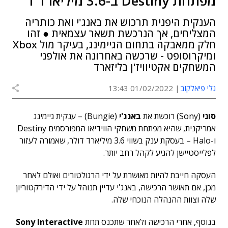
מפתחת Destiny ב-3.6 מיליארד ד'
הענקית היפנית תרכוש את באנג'י ואת כותריה
המצליחים, אך הנרכשת תשאר עצמאית ● זהו
חלק ממאבקה בתחום הגיימינג, בעיקר מול Xbox
ומיקרוסופט - שרכשה באחרונה את אולפני
המשחקים אקטיוויז'ן בליזארד
גלי פיאלקוב
01/02/2022 13:43
סוני
(Sony) רוכשת את
באנג'י
(Bungie) – ענקית גיימינג
אמריקנית, שהיא מפתחת משחקי הווידיאו המפורסמים Destiny
ו-Halo – בעסקת ענק בשווי 3.6 מיליארד דולר, שאמורה לעזור
לפלייסטיישן להגיע לקהל רחב יותר.
העסקה חייבת להיות מאושרת על ידי הרגולטורים ואולם לאחר
מכן, אם תאושר הרכישה, באנג'י עדיין תנוהל על ידי הדירקטוריון
שלה וצוות ההנהלה הנוכחי שלה.
בנוסף, אחרי הרכישה ולאחר שתכנס תחת
Sony Interactive