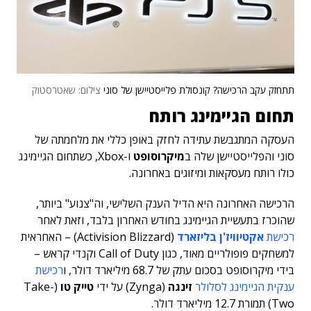
תתחזק עקב הרכישה? קונסולת פלייסטיישן של סוני
צילום: שאטרסטוק
תחום הגיימינג רותח
העסקה המתגבשת עתידה לחזק באופן כללי את מלחמתה של
סוני והפלייסטיישן שלה ב
מיקרוסופט
ו-Xbox, כשתחום הגיימינג
כולו רותח מעסקאות ומיזוגים באחרונה.
הרכישה האחרונה היא הדיל הענק השלישי, וה"צנוע" ביותר,
שהוכרז בתעשיית הגיימינג בחודש האחרון בלבד, וזאת לאחר
רכישת
אקטיוויז'ן בליזארד
(Activision Blizzard) – האחראית
למשחקים פופולריים מאוד, כגון Call of Duty וקנדי קראש –
בידי מיקרוסופט בסכום עתק של 68.7 מיליארד דולר, ו
רכישת
ענקית הגיימינג לסלולר
זינגה
(Zynga) על ידי
טייק טו
(Take-
Two) תמורת 12.7 מיליארד דולר.