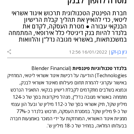
מטרה להפוך לבנק
חברת הפינטק הטכנולוגית תרכוש איגוד אשראי
ליטאי, כדי להאיץ את תהליך קבלת הרישיון
הבנקאי עבורה ● מטרת העסקה, לקדם את
בלנדר להיות בנק דיגיטלי כלל אירופאי, המתמחה
במשכנתאות, באשראי מגובה נדל"ן והלוואות
ג'ון בן-זקן
16/01/2022 12:56
בלנדר טכנולוגיות פיננסיות
(Blender Financial
Technologies) הודיעה על רכישת איגוד אשראי ליטאי, המחזיק
באישור עקרוני להמרת תחום פעילותו מאיגוד אשראי לבנק,
ונמצא בשלבים מתקדמים לקבלת רישיון בנקאי. התאגיד הנרכש
מתמחה באשראי מגובה נדל"ן, מנהל פיקדונות בסך של כ-124
מיליון שקל, תיק אשראי בסך של כ-112 מיליון ש' ובעל הון עצמי
של כ-9 מיליון שקל. במסגרת העסקה, תרכוש בלנדר כ-77%
ממניות איגוד האשראי, המוחזקות על ידי המוכר באמצעות חברה
בבעלותו המלאה, במחיר של כ-18 מיליון ש'.