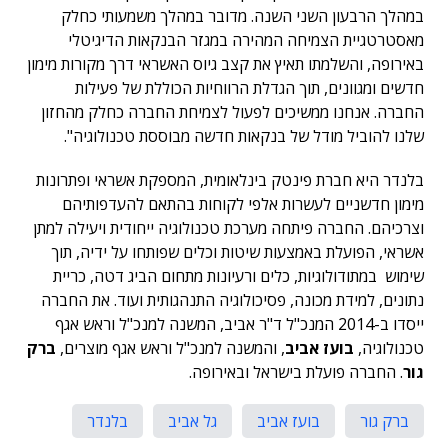
במהלך הרבעון השני השנה. מדובר במהלך משמעותי כחלק
מאסטרטגיית הצמיחה המהירה במגזר הבנקאות הדיגיטלי
באירופה, והשלמתו תאיץ את קצב גיוס האשראי דרך מקורות מימון
חדשים ומגוונים, תוך הגדלת הרווחיות הכוללת של פעילות
החברה. אנחנו ממשיכים לפעול לצמיחת החברה כחלק מהחזון
שלנו להוביל מודל של בנקאות חדשה מבוססת טכנולוגיה".
בלנדר היא חברת פינטק בינלאומית, המספקת אשראי ופתרונות
מימון חדשניים לעשרות אלפי לקוחות בהתאם להעדפותיהם
וצרכיהם. החברה פיתחה מערכת טכנולוגיה ייחודית ויעילה למתן
אשראי, הפועלת באמצעות שיטות וכלים שפותחו על ידיה, תוך
שימוש במתודולוגיות, כלים ורעיונות מתחום הביג דטה, כריית
נתונים, למידת מכונה, פסיכולוגיה התנהגותית ועוד. את החברה
ייסדו ב-2014 המנכ"ל ד"ר אביב, המשנה למנכ"ל וראש אגף
טכנולוגיה,
בועז אביב
, והמשנה למנכ"ל וראש אגף מוצרים,
ברק
גור
. החברה פועלת בישראל ובאירופה.
ברק גור
בועז אביב
גל אביב
בלנדר