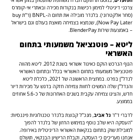
הפועלים
, במסגרתו תוקם חברה משותפת שתעסוק במתן אשראי
צרכני דיגיטלי למימון רכישות בנקודות מכירה ובאתרי אי-קומרס
(סחר אלקטרוני). בלנדר מובילה את תחום ה-BNPL (ר"ת buy
Now Pay Later), שנמצא בצמיחה מואצת בעולם וגם בישראל
– באמצעות שירות BlenderPay.
ליטא – פוטנציאל משמעותי בתחום
האשראי
הגוף הנרכש הוקם כאיגוד אשראי בשנת 2012. ליטא מהווה
פוטנציאל משמעותי בתחום האשראי בכלל ובתחום האשראי
לנדל"ן בפרט. במחצית הראשונה של 2021, כלכלת ליטא
והנדל"ן שלה המשיכו לחוות צמיחה חזקה בדגש על מכירות דיור
חדש, והציגו צמיחה עקבית בשנים האחרונות של כ-5.6 אחוזים
בממוצע.
לדברי ד"ר
גל אביב
, מנכ"ל קבוצת בלנדר טכנולוגיות פיננסיות:
"העסקה היא שלב נוסף במימוש החזון של בלנדר להפוך
למובילת שוק בתחום בנקאות האשראי הדיגיטלית באירופה.
אנחנו מעריכים כי העסקה, וקבלת הרישיון הבנקאי, תושלם