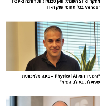
מחקר STKI השנתי: וואן טכנולוגיות דורגה כ-TOP
Vendor בכל תחומי שוק ה-IT
"העתיד הוא Physical AI – בינה מלאכותית
שפועלת בעולם הפיזי"