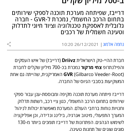
ב-700 מיליון שקלים
דרייבז, שפיתחה מערכת תוכנה לספקי שירותים
בתחום הרכב החשמלי, נמכרת ל-GVR - חברה
גלובלית לאספקת טכנולוגיה וציוד חיוני לתדלוק
וטעינה חשמלית של רכבים
נחמה אלמוג
26/12/2021 10:20
חברת ההיי-טק הישראלית
Driivz
(דרייבז) של איש העסקים
והפילנתרופ
צחי מרקור
נמכרת בכ-700 מיליון שקלים לחברת
(Gilbarco Veeder-Root)
GVR
האמריקנית, שהייתה גם אחת
המשקיעות בסבבי הגיוס של החברה.
דרייבז פיתחה מערכת תוכנה מקיפה ומבוססת-ענן עבור ספקי
שירותים בתחום הרכב החשמלי, כגון ציי רכב, רשתות תדלוק
וחנויות נוחות ברחבי העולם. המערכת מאפשרת יכולות לניהול
המערך התפעולי, מיטוב אנרגיה, בילינג ונדידה, וכן אפליקציה
לשימוש הנהגים. הפתרונות של דרייבז תומכים ביותר מ-130
סוגים שונים של תחנות טעינה.