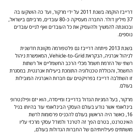
דרייבז הוקמה בשנת 2011 על ידי מרקור, ועד כה הושקעו בה
37 מיליון דולר. החברה מעסיקה כ-80 עובדים, מרביתם בישראל,
ובכוונתה להמשיך ולהעסיק את כל העובדים ואף לגייס עובדים
נוספים.
בשנת 2013 פיתחה דרייבז גם פלטפורמה מקוונת חדשנית
לניהול אנרגיה, הנקראת Vehicle-to-Grid, המאפשרת ניהול
רשתי של הזרמת חשמל מכלי הרכב החשמליים אל רשתות
החשמל, והכוללת טכנולוגיה התומכת ביעילות אנרגטית. במסגרת
זו השתלבה דרייבז בפרויקטים עם חברות האנרגיה המובילות
בעולם.
מרקור, בעל המניות הגדול בדרייבז ומייסדה, הוא יזם ופילנטרופ
בינלאומי אשר נודע בעולם העסקי הבינלאומי עוד בהיותו בגיל
16, כאשר היה הראשון בעולם להכניס פרסומות לרשת
האינטרנט, בטרם הפך זה לטרנד ולמודל עסקי מרכזי עליו
מושתתים פעילויותיהם של החברות הגדולות בעולם,