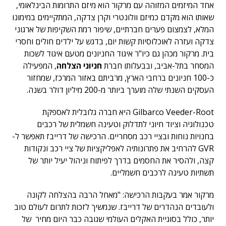
אחד המיזמים המזוהה עם מרקור הוא מיזם התרומות הבינלאומי,
שאותו הוא מקדם כמיזם וולונטרי וקרן צדקה, המתקיימים במימונו
המלא, לצמצום פערים חברתיים, שיפור רמת השקיפות של ארגוני
צדקה ועזרה לאוכלוסיות קשות יום, בדגש על ילדים חולים וחסרי
בית. מרקור מכהן גם כיו"ר איגוד החניונים מטעם איגוד לשכות
המסחר בתל-אביב, ובבעלותו חברת
חניוני הצלחה
, המפעילה
כ-100 חניונים ברחבי הארץ, מרביתם באזור המרכז, שמחזור
העסקים השנתי שלה מוערך ביותר מ-200 מיליון דולר בשנה.
Gilbarco Veeder-Root היא חברה גלובלית לאספקת
טכנולוגיה וציוד חיוני לתדלוק וטעינה חשמלית של רכבים
בחנויות נוחות ובציי רכב מסחריים. הרכישה של דרייבז תאפשר ל-
GVR להרחיב את פתרונותיה לאפליקציות של ציי רכב ונקודות
קצה, ולהסיר את החסמים בדרך לפיתוח וניהול יעיל יותר של
תשתיות טעינה לרכבים חשמליים.
מרקור אמר בעקבות הרכישה: "מאחל הרבה בהצלחה לקונה
ולעובדים הנהדרים של דרייבז. שנמשיך לזכות לתרום לעולם טוב
יותר, כולל בסוגיית האקלים העולמי שגובה כבר היום מחיר של