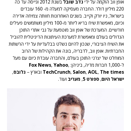
אופן ווב הוקמה על ידי
נדב שובל
בשנת 2012 וגייסה עד כה
220 מיליון דולר. החברה מעסיקה למעלה מ- 160 עובדים
בישראל, ניו יורק וקייב. בשנים האחרונות חוותה צמיחה אדירה
וכיום, מאפשרת שיח בריא ליותר מ-100 מיליון משתמשים פעילים
חודשיים. המערכת של אופן ווב מוטמעת על גבי אתרי התוכן
הגדולים בעולם ומאפשרת למערכת העיתונות הדיגיטלית להוביל
את השיח הציבורי, שנכון להיום נשלט בבלעדיות על ידי הרשתות
החברתיות. אופן ווב, לדבריה, בונה את הקהילות של הרוב
המוחלט של יצרני התוכן בעולם, והחברה עובדת כיום עם מעל
ל-1,000 חברות מדיה, ביניהן:
,
Yahoo
,
Fox News
The times
,
AOL
,
Salon
,
TechCrunch
ובארץ –
גלובס
,
ישראל היום
,
ספורט 5
,
מעריב
ועוד.