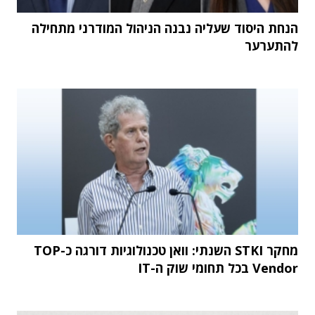
הנחת היסוד שעליה נבנה הניהול המודרני מתחילה
להתערער
מחקר STKI השנתי: וואן טכנולוגיות דורגה כ-TOP
Vendor בכל תחומי שוק ה-IT