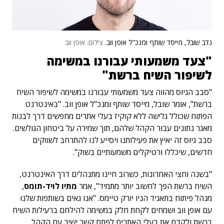
נדב שובל, מייסד שותף ומנכ"ל אופן ווב.
צילום: אופן ווב
"צעד משמעותי עבורנו במשימה
לשיפור השיח ברשת"
"סבב הגיוס מהווה צעד משמעותי עבורנו במשימה לשיפור השיח
ברשת", אומר שובל, מייסד שותף ומנכ"ל אופן ווב. "באינטרנט
הפתוח שכולל גלישה ללא קוקיז בעלי אתרים מחפשים דרך לבנות
מאגר נתונים עבור הקהל שלהם, תוך שמירה על ביטחון הגולשים.
סבב גיוס זה יאיץ את פעילותנו ויסייע לנו להתרחב לשווקים
חדשים, שיכללו ורטיקלים משמעותיים בשוק".
"בשנה וחצי האחרונות, כשרוב חיינו מתנהלים דרך האינטרנט,
השיח ברשת הפך לחשוב יותר מתמיד", אמר
מתיו לויד-תומס
,
מנהל פיתוח בתאגיד הניו יורק טיימס. "אנו גאים בשותפות שלנו
עם אופן ווב ושמחים לקחת חלק במשימה להילחם ברעילות השיח
ברשת ולקדם את בעלי האתרים לפתח קשר ישיר עם הקהל