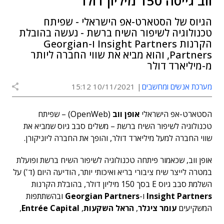
ווב גייסה 150 מיליון דולר
הגיוס של הסטארט-אפ הישראלי - שפיתח
טכנולוגיה לשיפור השיח ברשת - נעשה בהובלת
הקרנות Insight Partners ו-Georgian
Partners, והוא מביא את שווי החברה ליותר
מ-מיליארד דולר
מערכת אנשים ומחשבים
10/11/2021 15:12
הסטארט-אפ הישראלי
אופן ווב
(OpenWeb) – שפיתח
טכנולוגיה לשיפור השיח ברשת – משלים סבב גיוס שמביא את
שווי החברה למעל מיליארד דולר, והופך את החברה ליוניקורן.
אופן ווב, שכאמור פיתחה טכנולוגיה לשיפור השיח ברשת ופועלת
במטרה לייצר שיח ציבורי בריא ואיכותי יותר, הודיעה היום (ד') על
השלמת סבב גיוס E בסך 150 מיליון דולר, בהובלת הקרנות
Insight Partners
ו-
Georgian Partners
ובהשתתפות
המשקיעים
עומר ציגלר
,
הראל השקעות
,
Entrée Capital
,