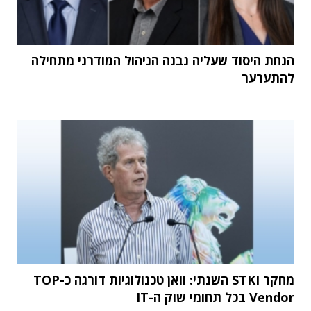
הנחת היסוד שעליה נבנה הניהול המודרני מתחילה
להתערער
מחקר STKI השנתי: וואן טכנולוגיות דורגה כ-TOP
Vendor בכל תחומי שוק ה-IT