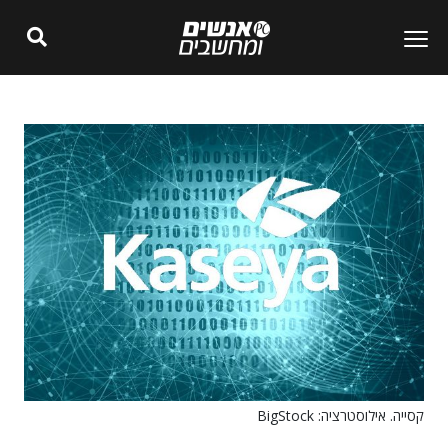
קסייה. אילוסטרציה: BigStock