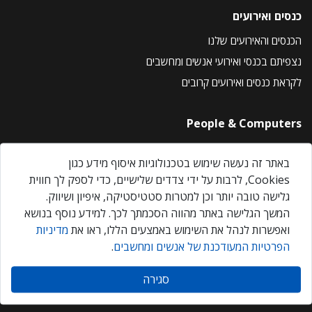
כנסים ואירועים
הכנסים והאירועים שלנו
נצפיתם בכנסי ואירועי אנשים ומחשבים
לקראת כנסים ואירועים קרובים
People & Computers
About Us
באתר זה נעשה שימוש בטכנולוגיות איסוף מידע כגון
Privacy Policy
Cookies, לרבות על ידי צדדים שלישיים, כדי לספק לך חווית
Contact Us
גלישה טובה יותר וכן למטרות סטטיסטיקה, איפיון ושיווק.
Our Events
המשך הגלישה באתר מהווה הסכמתך לכך. למידע נוסף בנושא
ואפשרות לנהל את השימוש באמצעים הללו, ראו את
מדיניות
הפרטיות המעודכנת של אנשים ומחשבים
.
אנשים ומחשבים © 2026 – כל הזכויות שמורות
סגירה
Created by