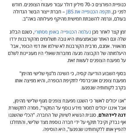
כנופיית הפורצים כ-70 מיליון דולר עבור פענוח הצופנים. חודש
לפני כן,
תקפה הכנופייה את JBS
– חברת ייצור הבשר הגדולה
בעולם, וגרמה להשבתת חמישית מהיקף פעילותה באה"ב.
זמן קצר לאחר מכן
נעלמה הכנופייה באופן מסתורי
, כשגם הבלוג
שלה וגם האתר שבאמצעותו היא גובה תשלומים מהקורבנות ירדו
מהאוויר. אמנם, מרבית הקורבנות לא שילמו את דמי הכופר, אבל
היעלמותה של הקבוצה מנעה מחברות שאולי היו מעוניינות לשלם
על מפענח הצופנים לעשות זאת.
בסוף השבוע הודיעה קסיה, כי השיגה מ"גוף שלישי מהימן"
מפענח צופנים אוניברסלי לתקיפת הכופרה, והיא מפיצה אותו
בקרב לקוחותיה שנפגעו.
"אנו יכולים לאשר כי השגנו מפענח צופנים מגוף שלישי מהימן,
אבל איננו יכולים למסור מידע נוסף על המקור", מסרה לתקשורת
דנה ליידהולם
, סגנית הנשיא לשיווק של החברה. "הכלי שהשגנו
אף נבדק וקיבל תוקף על ידי חברה נוספת מצד שלישי, והתחלנו
להפיץ אותו ללקוחותינו שנפגעו", היא הוסיפה.