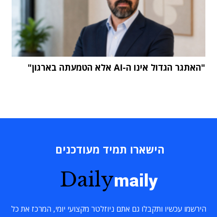
"האתגר הגדול אינו ה-AI אלא הטמעתה בארגון"
הישארו תמיד מעודכנים
Daily
maily
הירשמו עכשיו ותקבלו גם אתם ניוזלטר מקצועי יומי, המרכז את כל