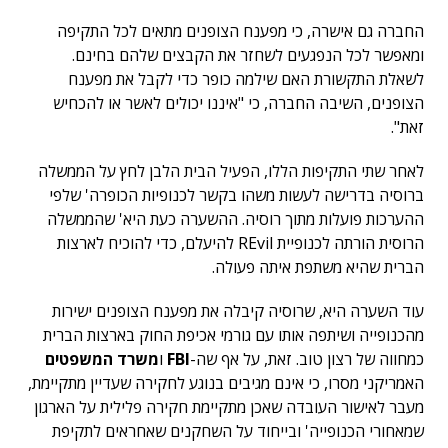
החברה גם אישרה, כי מפענח הצופנים מתאים לכל התקיפה
ומאפשר לכל הנפגעים לשחזר את הקבצים שלהם בחינם.
לשאלת התקשורת האם שילמה כופר כדי לקבל את מפענח
הצופנים, השיבה החברה, כי "איננו יכולים לאשר או להכחיש
זאת".
לאחר שתי התקיפות הללו, הפעיל הבית הלבן לחץ על הממשלה
ברוסיה בדרישה לעשות משהו בקשר לכנופיות הכופרה' שלפי
ההערכות פועלות מתוך רוסיה. ההשערה כעת היא' שהממשלה
הרוסית הורתה לכנופיית REvil להיעלם, כדי להוכיח לארצות
הברית שהיא משתפת איתה פעולה.
עוד השערה היא, שרוסיה קיבלה את מפענח הצופנים ישירות
מהכנופייה ושיתפה אותו עם גורמי אכיפת החוק בארצות הברית
כמחווה של רצון טוב. זאת, על אף שה-
FBI
ו
משרד המשפטים
האמריקני מסרו, כי אינם מגיבים בנוגע לחקירה שעדיין מתקיימת,
מעבר לאישור העובדה שאכן מתקיימת חקירה פלילית על הארגון
שמאחורי הכנופייה' ובייחוד על השחקנים שאחראים לתקיפת