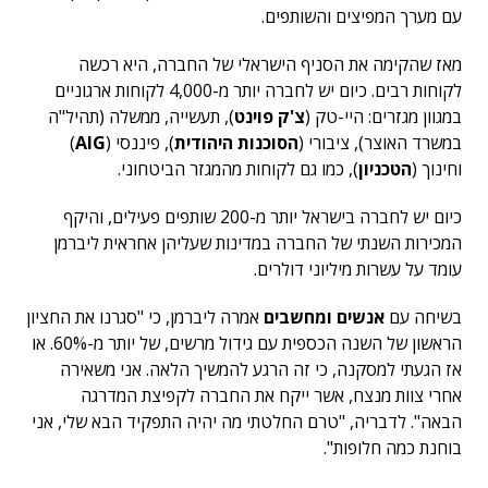
עם מערך המפיצים והשותפים.
מאז שהקימה את הסניף הישראלי של החברה, היא רכשה
לקוחות רבים. כיום יש לחברה יותר מ-4,000 לקוחות ארגוניים
במגוון מגזרים: היי-טק (
צ'ק פוינט
), תעשייה, ממשלה (תהיל"ה
במשרד האוצר), ציבורי (
הסוכנות היהודית
), פיננסי (
AIG
)
וחינוך (
הטכניון
), כמו גם לקוחות מהמגזר הביטחוני.
כיום יש לחברה בישראל יותר מ-200 שותפים פעילים, והיקף
המכירות השנתי של החברה במדינות שעליהן אחראית ליברמן
עומד על עשרות מיליוני דולרים.
בשיחה עם
אנשים ומחשבים
אמרה ליברמן, כי "סגרנו את החציון
הראשון של השנה הכספית עם גידול מרשים, של יותר מ-60%. או
אז הגעתי למסקנה, כי זה הרגע להמשיך הלאה. אני משאירה
אחרי צוות מנצח, אשר ייקח את החברה לקפיצת המדרגה
הבאה". לדבריה, "טרם החלטתי מה יהיה התפקיד הבא שלי, אני
בוחנת כמה חלופות".