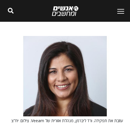
עוזבת את תפקידה. ורד ליברמן, מנהלת אזורית של Veeam. צילום: יח"צ