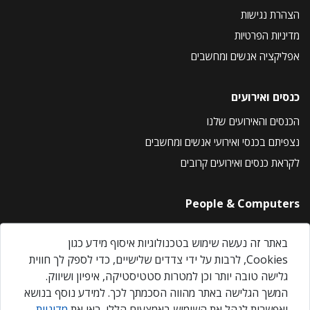
הצהרת נגישות
מדיניות הפרטיות
אפליקציה אנשים ומחשבים
כנסים ואירועים
הכנסים והאירועים שלנו
נצפיתם בכנסי ואירועי אנשים ומחשבים
לקראת כנסים ואירועים קרובים
People & Computers
About Us
באתר זה נעשה שימוש בטכנולוגיות איסוף מידע כגון
Privacy Policy
Cookies, לרבות על ידי צדדים שלישיים, כדי לספק לך חווית
Contact Us
גלישה טובה יותר וכן למטרות סטטיסטיקה, איפיון ושיווק.
Our Events
המשך הגלישה באתר מהווה הסכמתך לכך. למידע נוסף בנושא
ואפשרות לנהל את השימוש באמצעים הללו, ראו את
מדיניות