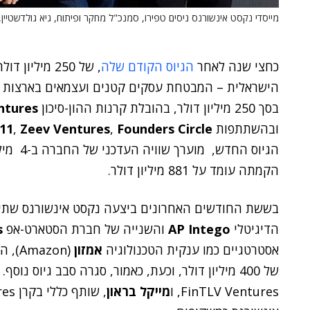
מייסדי נקסט אינשורנס ניסים טפירו, סמנכ"ל מחקר ופיתוח, גיא גולדשטיין, ה
כחצי שנה לאחר
הגיוס הקודם שלה
, של 250 מיליון דולר, חברת
הישראלית – המבטחת עסקים קטנים ועצמאים בארצות הבר
בסך 250 מיליון דולר, בהובלת קרנות ההון-סיכון
ntures
ובהשתתפות
Founders Circle
,
Zeev Ventures
,
11
הגיוס הח
הקמתה עומד על 881 מיליון דולר.
בששת החודשים האחרונים ביצעה נקסט אינשורנס שתי 
הדיגיטלי
ntego
AP I
והשנייה של חברת הסטארט-אפ
s
אסטרטגיים כמו ענקית הטכנולוגיה
אמזון
(zon
של 400 מיליון דולר, וכעת, כאמור, סגרה סבב גיוס נוסף. במסגרת סבב זה,
FinTLV Ventures, ו
מייקל בראון