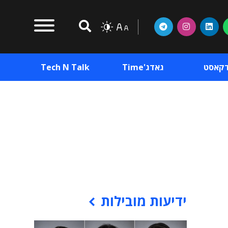
דקאסט
גאדג'Time
Tech N Talk
וכן פרסומי
תוכן פרסומי
וכן פרסומי
ידיעות מובילות