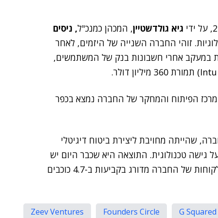
גיא גולדשטיין
, המכהן כמנכ"ל
, ניסים
לוגיות. זוהי החברה השנייה של היזמים, לאחר
שעוסקת במעקב אחרי חשבונות בנק של המשתמשים,
ישראל ובארה״ב. מרכז הפיתוח והמחקר של החברה נמצא בכפר
רה, שהייתה מחויבת ליצירת ביטוח דיגיטלי
 גישה טכנולוגית. התוצאה היא שכבר היום יש
לנקסט אינשורנס יותר מ-200,000 לקוחות, וכי שירות הלקוחות של החברה מדורג בקביעות ב-4.7 כוכבים
Zeev Ventures
Founders Circle
G Squared