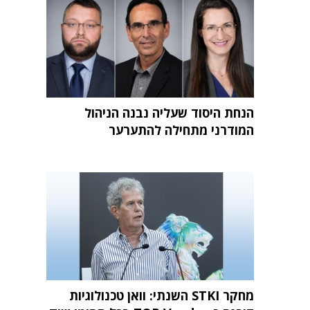
הנחת היסוד שעליה נבנה הניהול
המודרני מתחילה להתערער
מחקר STKI השנתי: וואן טכנולוגיות