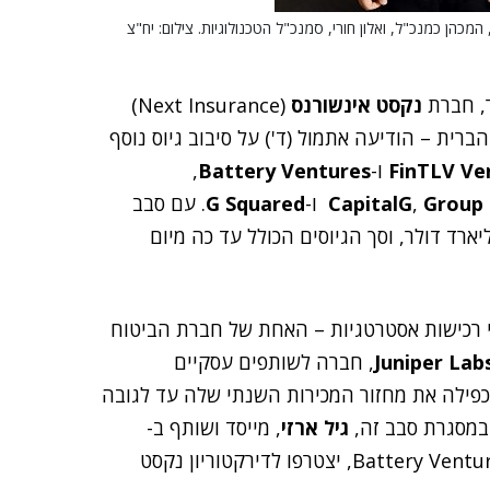
מכהן כמנכ"ל, ואלון חורי, סמנכ"ל הטכנולוגיות. צילום: יח"צ
נקסט אינשורנס
(Next Insurance)
ית – הודיעה אתמול (ד') על סיבוב גיוס נוסף
Ve
FinTLV
ו-
Battery Ventures
,
Group 
,
CapitalG
ו-
G Squared
. עם סבב
דש, מוערך שוויה העדכני של החברה ב-4 מיליארד דולר, וסך הגיוסים הכולל עד כה מיום
רכישות אסטרטגיות – האחת של חברת הביטוח
Juniper Lab
, חברה לשותפים עסקיים
Ama), הכפילה את מחזור המכירות השנתי שלה עד לגובה
גיל ארזי
, מייסד ושותף ב-
, שותף כללי בקרן Battery Ventures, יצטרפו לדירקטוריון נקסט