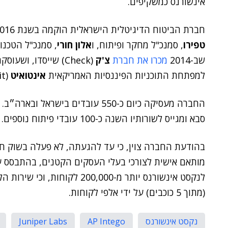
אינשורנס כמשקיפים.
חברת הביטוח הדיגיטלית הישראלית הוקמה בשנת 2016, על ידי
טפירו
, סמנכ"ל מחקר ופיתוח, ו
אלון חורי
, סמנכ"ל הטכנו
שב-2014
מכרו את חברת
צ'ק
(Check) שייסדו, ו
למפתחת התוכניות הפיננסיות האמריקאית
אינטואיט
(Intuit) תמורת 360 מיליון דולר.
החברה מעסיקה כיום כ-550 עובדים ב
סבא ומגייס לשורותיו השנה כ-100 עובדי פיתוח נוספים.
בהודעת החברה צוין, כי עד להגעתה, לא פעלה בשוק חב
מותאם אישית לצורכי בעלי העסקים הקטנים, בהתבסס על
(מתוך 5 כוכבים) על ידי אלפי לקוחות.
נקסט אינשורנס
AP Intego
Juniper Labs