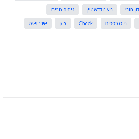
ון חורי
גיא גולדשטיין
ניסים טפירו
גיוס כספים
Check
צ'ק
אינטואיט