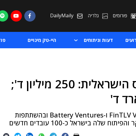
פורומים
גלריה
DailyMaily
ועים
דעות וניתוחים
היי-טק מינויים
פו
גיוס נוסף לנקסט אינשורנס הישראלית: 250 מיליון ד';
ת
ד ד'
ת
הגיוס הובל על ידי קרנות ההון-סיכון FinTLV Ventures ו-Battery Ventures ובהשתתפות
לה בישראל כ-100 עובדים חדשים