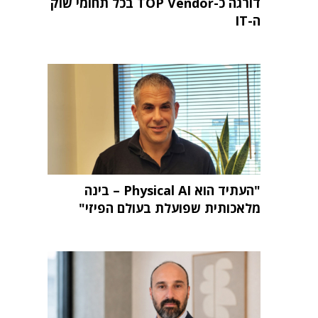
דורגה כ-TOP Vendor בכל תחומי שוק
ה-IT
"העתיד הוא Physical AI – בינה
מלאכותית שפועלת בעולם הפיזי"