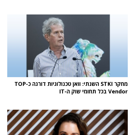
מחקר STKI השנתי: וואן טכנולוגיות דורגה כ-TOP
Vendor בכל תחומי שוק ה-IT