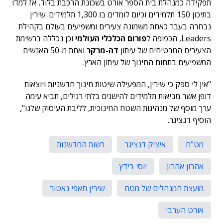
תפקידה כמנהלת בית הספר אורט בשכונת הרכבת בלוד, אז למדו
בתיכון 150 תלמידים וכיום לומדים בו 1,300 תלמידים. שירין
נבחרה בעבר כאחת משמונה צעירים ומשפיעים בעולם בקהילת
Leaders, הכפופה ל
פורום הכלכלי העולמי
וכן נכללה ברשימת
הצעירים המבטיחים של עיתון
דה-מרקר
ואחת מ-50 האנשים
המשפיעים בתחום החינוך של עיתון הארץ.
"אין לי ספק כי שירין, המפעילה שיטות חינוך חדשניות ויוצאות
דופן אשר מביאות תלמידים להישגים בלתי רגילים, תביא עימה
ערך מוסף של מנהיגות השטח החינוכית, לליבת העיסוק שלנו",
הוסיף דנציגר.
מט"ח
איציק דנציגר
רשות החדשנות
אהרון אהרון
יוסי בידץ
מועצת המנהלים של מטח
שירין חאפי נאטור
אורט הערבי