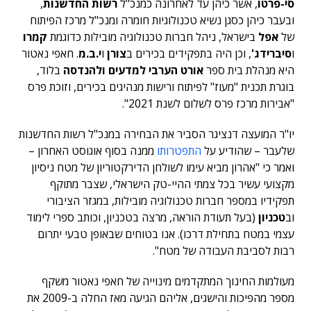
סי-פרטו
, אשר כיהן עד לאחרונה כמנכ"ל
רשות החדשנות
,
ובעבר כיהן כסגן נשיא טכנולוגיות חומרה ומנכ"ל מרכז הפיתוח
של
אפל
בישראל, ניהל חברות טכנולוגיה מובילות כדוגמת
קמרו
ו
סיברידג'
, וכן היה בתפקידים בכירים ב
צורן
ו
י.ב.מ
. חאפי נאטור
היא מנהלת בית ספר
אורט הערבי למדעים ולהנדסה
בלוד,
בוגרת תכנית "מעוז" לפיתוח ורישות מנהיגים בכירים, וזוכת פרס
"אבירות מרכז פרס לשלום לשנת 2021".
יו"ר המועצה דנציגר הסביר את הבחירה במנכ"ל רשות החדשנות
שלעבר – שהודיע על
התפטרותו
ממנה בסוף אוגוסט האחרון –
ואמר כי "אהרון מביא עימו לשולחן הדירקטוריון של מטח ניסיון
מקצועי עשיר בכל צמתי ההיי-טק הישראלי, שצבר מתוקף
תפקידיו במספר חברות טכנולוגיה מובילות, במגזר הציבורי
וב
טכניון
(בעל תעודת הוראה, מרצה בטכניון, וכותב ספרי לימוד
עצמי במטח בתחילת דרכו). אנו בטוחים שבאופן טבעי יתרום
רבות לסביבת העבודה של מטח".
מעולמות החינוך המתקדמים מינוייה של חאפי נאטור משקף
מספר מהפיכות והישגים, אליהם הגיעה מאז החלה ב-2009 את