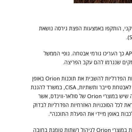
קני, הותקפו באמצעות הפצת גירסה נושאת
מאחורי התקיפה עומדת קבוצת התקיפה הרוסית – APT29 כך העריכו גורמי אבטחה. גופי הממשל
זקים שנגרמו להם עקב הפריצה.
הממשל האמריקני קרא אמש (א') לכל הסוכנויות האזרחיות הפדרליות להשבית את תוכנות Orion באופן
מיידי, כיוון שהם משמשים פלטפורמה לתקיפה. הסוכנות לאבטחת סייבר ותשתיות, CISA, במשרד להגנת
המולדת, הנפיק התראת חירום, "בתגובה לפגיעות ידועה שיש במוצרי Orion של סולאר-ווינדס, אשר
וראת לכל הסוכנויות האזרחיות הפדרליות לבדוק
בות באופן מיידי את הפעלת התוכנה".
, המנהל בפועל של CISA, אמר, כי "הפגיעות במוצרי Orion לניהול רשתות טומנת בחובה