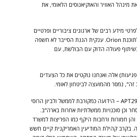
N, את שירות הדואר, את מינהל האוויר והאוקיאנוסים הלאומי, את
פרטי מידע רבים של ארגונים ציבוריים ופרטיים
רבים באמצעות עדכוני תוכנה שהכילו סוסים טרויאניים לתוכנת Orion. ענקית הגנת הסייבר לא חשפה
 בשיתוף פעולה הדוק עם הבולשת, עם
גיעות) אלה ואנחנו נוקטים את כל הצעדים
זה", נמסר מהמועצה לביטחון לאומי.
הוושינגטון פוסט דיווח אמש, כי ההאקרים, חברי קבוצת APT29 – הידועה כמקורבת לממשל ולביון הרוסי
חר וכן סוכנויות ממשלתיות אחרות בארה"ב.
הן חמורות ורחבות היקף כמו הפריצות למשרד
. בקרב קהילת המודיעין האמריקנית קיים חשש