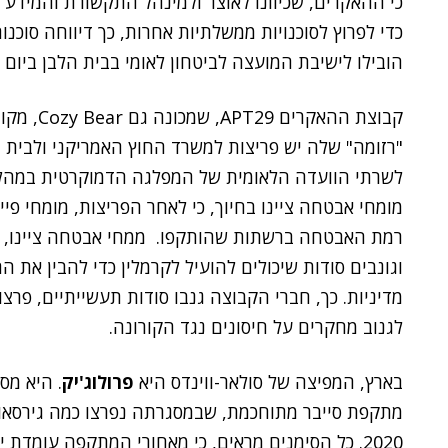
כי ההאקרים, שכיוונו לאוצר ולמינהל התקשורת והמידע
כדי לפרוץ לסוכנויות ממשלתיות אחרות, כך דיווחה סוכנו
הובילו לישיבת המועצה לביטחון לאומי בבית הלבן ביום 
קבוצת ההאק
"רזומה" שלה יש פריצות למשרד החוץ האמריקני ולבית 
מומחי אבטחה ציינו בחיוך, כי לאחר הפריצות, מומחי פי
וגונבים סודות שיכולים להועיל לקרמלין כדי להבין את ה
מדיניות. כך, חברי הקבוצה גנבו סודות תעשייתיים, פרצ
לגנוב מחקרים על חיסונים נגד הקורונה.
בארץ, המפיצה של סולאר-ווינדס היא
פרולוג'יק
. היא מסר
2020. כל הסימנים מראים, כי מאחורי המתקפה עומדת