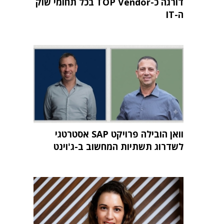
דורגה כ-TOP Vendor בכל תחומי שוק
ה-IT
וואן הובילה פרויקט SAP אסטרטגי
לשדרוג תשתיות המחשוב ב-ג'וינט