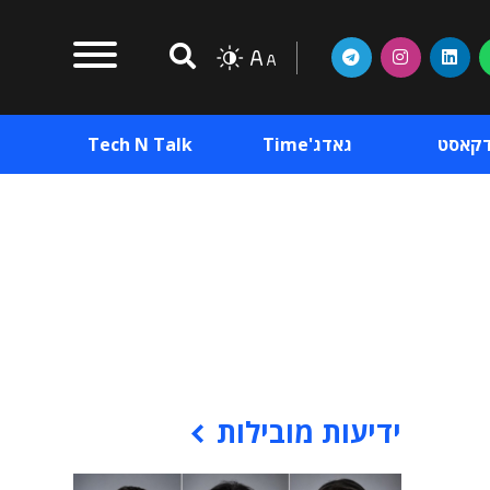
דקאסט
גאדג'Time
Tech N Talk
וכן פרסומי
תוכן פרסומי
וכן פרסומי
ידיעות מובילות