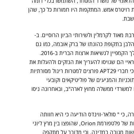
 הלאומי של משרד המסחר, השתמשו בכלי דומה
ת רויטרס אמש. המתקפות היו חמורות כל כך, שהן
שבת.
רים APT29, שמכונה גם Cozy Bear, מקורבת מאוד לקרמלין ולשירותי הביון הרוסיים. ב-
הלבן בתקופת כהונתו של ברק אובמה, כמו גם
לשרתי הוועדה הלאומית של המפלגה הדמוקרטית במהלך הקמפיין לנשיאות ארצות הברית ב-2016.
יראיי הם שגויסו להעריך את הנזקים ולהעלות את
רמת האבטחה ברשתות שהותקפו. ממחי אבטחה ציינו, כי חברי APT29 פורצים למטרות ריגול מסורתיות
תוכניות והמניעים של פוליטיקאים וקובעי
ו למשרדי ממשלה מחוץ לארה"ב, ובאחרונה ניסו
ה, כי " סולאר-ווינדס הודיעה כי היא חוותה
מתקפת סייבר מתוחכמת, שבמסגרתה נפרצו כמה גירסאות של פלטפורמת Orion, שהופצו בין מרץ ליוני
 ישות מגובה במדינה, וכי מדובר על מתקפה