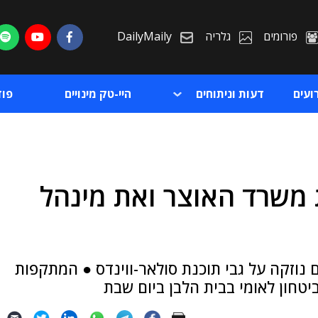
פורומים
גלריה
DailyMaily
ועים
דעות וניתוחים
היי-טק מינויים
פו
 משרד האוצר ואת מינהל
ת
ת
נוזקה על גבי תוכנת סולאר-ווינדס ● המתקפות
יטחון לאומי בבית הלבן ביום שבת