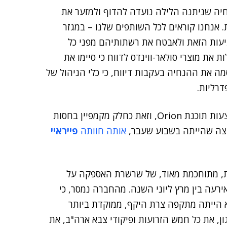
יה שניתנה הלילה נועדה להדוף ולמזער את
 אנחנו קוראים לכל השותפים שלנו – במגזר
עות הזאת ולאבטח את רשתותיהם מפני כל
את מוצרי סולאר-ווינדס לדווח כי סיימו את
ד היום, ב' בצהריים, שעון ארה"ב. CISA פרסמה את ההנחיה בעקבות דיווח, כי כלי הניהול של
דרליות.
משרדי האוצר והמסחר בארה"ב חוו מתקפות סייבר באמצעות תוכנת Orion, וזאת כחלק מקמפיין בחסות
יצה שהייתה בשבוע שעבר,
אותה חוותה
פייראיי
ית, מתוחכמת מאוד, של שרשרת האספקה ​​על
המתקפה אירעה בין מרץ ליוני השנה. מהחברה נמסר, כי
 הייתה מתקפה צרת היקף, ממוקדת ביותר
ן, את כל חמש הזרועות ופיקודי צבא ארה"ב, את