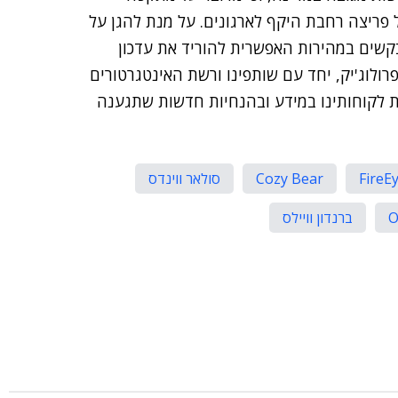
 פריצה רחבת היקף לארגונים. על מנת להגן על
בודה שלהם, לקוחות פלטפורמת Orion מתבקשים במהירות האפשרית להוריד את עדכון
רולוג'יק, יחד עם שותפינו ורשת האינטגרטורים
ת לקוחותינו במידע ובהנחיות חדשות שתגענה
FireE
Cozy Bear
סולאר ווינדס
O
ברנדון וויילס