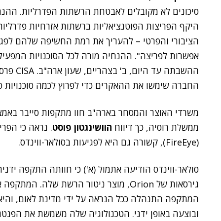
סיכונים לא מקובלים לאבטחת הרשתות הפדרליות. ההנח
היקף הפריצות הפוטנציאליות ברשתות אזרחיות פדרליות.
הציבורי והפרטי – להעריך את רמת החשיפה שלהם לפגי
אפשרות לפריצה". ההנחיה מורה לכל הסוכנויות המפעילות 
ההשבתה ע
החברה שימשו את ההאקרים כדי לפרוץ לכמה סוכנויות פ
ממשלת רוסיה, כך דיווח
הוושינגטון פוסט
. נראה כי הפר
(FireEye), קשורה גם היא לפגיעות בסולאר-ווינדס.
סולאר-ווינדס הודיעה אתמול (א') כי חוותה התקפה ידנ
גירסאות של Orion, מוצר ניטור הרשת שלה. 
המתקפה התנהלה ככל הנראה על ידי מדינת לאום, והיא
ובוצעה באופן ידני. הטכנולוגיה שלה משמשת את הפנטגו