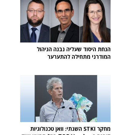
הנחת היסוד שעליה נבנה הניהול
המודרני מתחילה להתערער
מחקר STKI השנתי: וואן טכנולוגיות