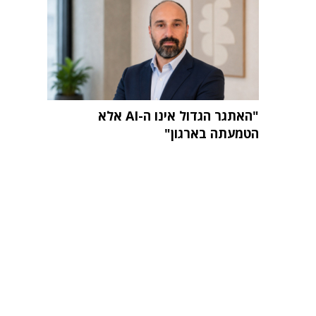
"האתגר הגדול אינו ה-AI אלא
הטמעתה בארגון"