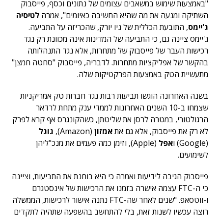
"באמצעות שימוש במשאבים עצומים של נתונים וכסף, פייסבוק
השתיקה ומנעה את מה שהיא החשיבה כאיומים", אמרה
לטיסיה
ג'יימס
, התובעת הכללית של ניו יורק, שהכריזה על התביעה.
ג'יימס ציינה גם, כי התביעה של המדינות אינה מכוונת רק נגד
רכישות העבר של פייסבוק של מתחרות, אלא נגד התנהלותה
בהקשר של אפליקציות מתחרות. לדבריה, פייסבוק "סחטה חמצן"
מתעשיית הטק באמצעות הפרקטיקות שלה.
בשנה האחרונה הוגשו תביעות רבות נגד חברות טק אמריקניות
שצמחו ב-10 השנים האחרונות לממדי ענק מתחת לרדאר
הרגולטורי, במטרה לרסן את שליטתן, כשהקונגרס אף קרא לפרק
לא רק את פייסבוק, אלא גם את
אמזון
(Amazon),
גוגל
(Google) ו
אפל
(Apple), וזימן כמה פעמים את מנכ"ליהן
לשימועים.
פייסבוק הגיבה לידיעות ואמרה כי היא בוחנת את התביעות, וציינה
כי ה-FTC עצמה אישרה בזמנו את הרכישות של אינסטגרם
ו-ווטסאפ. "שנים לאחר שה-FTC נתנה אישור לרכישות, הממשלה
רוצה עכשיו לשנות זאת, בלי להתחשב בהשפעה שתהיה לתקדים