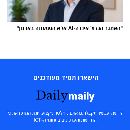
"האתגר הגדול אינו ה-AI אלא הטמעתה בארגון"
הישארו תמיד מעודכנים
Daily
maily
הירשמו עכשיו ותקבלו גם אתם ניוזלטר מקצועי יומי, המרכז את כל
החדשות והעדכונים בתחומי ה-ICT