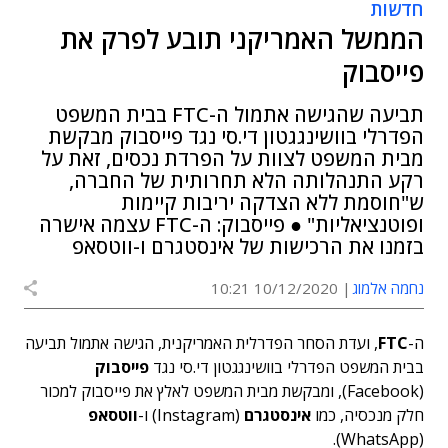
חדשות
הממשל האמריקני תובע לפרק את
פייסבוק
תביעה שהגישה אתמול ה-FTC בבית המשפט
הפדרלי בוושינגגטון די.סי נגד פייסבוק מבקשת
מבית המשפט לצוות על הפרדת נכסים, זאת על
רקע התנהלותה הלא תחרותית של החברה,
ש"חוסמת ללא הצדקה יריבות קיימות
ופוטנציאליות" ● פייסבוק: ה-FTC עצמה אישרה
בזמנו את הרכישות של אינסטגרם ו-ווטסאפ
נחמה אלמוג
10/12/2020 10:21
ה-
FTC
, ועדת הסחר הפדרלית האמריקנית, הגישה אתמול תביעה
בבית המשפט הפדרלי בוושינגגטון די.סי נגד
פייסבוק
(Facebook), ומבקשת מבית המשפט לאלץ את פייסבוק למכור
חלק מנכסיה, כמו
אינסטגרם
(Instagram) ו-
ווטסאפ
(WhatsApp).