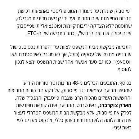
"פייסבוק שומרת על מעמדה המונופוליסטי באמצעות רכישת
חברות המייצגות איום תחרותי ועל ידי קביעת מדיניות מגבילה,
שחוסמת ללא הצדקה יריבות קיימות ופוטנציאליות שפייסבוק
אינה יכולה או רוצה לרכוש", נכתב בתביעה של ה-FTC.
התביעה מבקשת מבית המשפט לצוות על "הפרדת נכסים, נישול
או בנייה מחדש של עסקיה (כולל, אך לא מוגבל לאינסטגרם ו/או
ווטסאפ)", כמו גם סעד אפשרי אחר שבית המשפט ימצא לנכון
להוסיף.
בנוסף, התובעים הכללים מ-48 מדינות וטריטוריות הודיעו
שהגישו תביעה עצמאית נגד פייסבוק, על רקע הביקורות החריפות
והחששות העולים מהכוח הרב שצברו פייסבוק והמנכ"ל שלה,
מארק צוקרברג
, באינטרנט. התביעה אינה קוראת מפורשות
לפרק את פייסבוק, אלא מבקשת מבית המשפט הפדרלי לעצור
את התנהלותה הלא תחרותית באופן כללי, ולנקוט צעדים לפי
ראות עיניו.