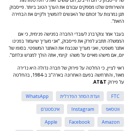
של פייסבוק כי הם חייבים; הם עושים זאת כי הפלטפורמות
והשירותים שלנו מספקים עבורם את הערך הטוב ביותר. פייסבוק
תגן נמרצות על זכותם של האנשים להמשיך ולקיים את הבחירה
הזאת".
בעבר אמר צוקרברג לעובדי החברה בפגישה פנימית, כי אם
הממשלה תתבע לפרק את פייסבוק, "אני מעריך שיעמוד בפנינו
אתגר משפטי, ואני מעריך שננצח את האתגר המשפטי. בסופו של
יום, אם מישהו מאיים על משהו קיומי, אתה הולך למגרש ונלחם".
ראוי לציין, כי החלטה על פירוק של חברה גדולה היא נדירה
מאוד, והתרחשה בפעם האחרונה בארה"ב ב-1984, בהחלטה
על פירוק
AT&T
.
FTC
ועדת הסחר הפדרלית
WhatsApp
ווטסאפ
Instagram
אינסטגרם
Apple
Facebook
Amazon