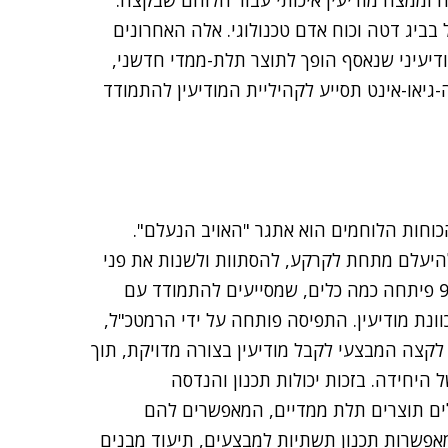
ה וממצה מודיעין איכותי עבור הלוחם שבקצה.
בביג דטה וכוח אדם טכנולוגי. אלה האחרונים
ודיעיני שנאסף הופך לתוצר תלת-ממדי חדשני,
גיאו-אינט תסייע לקהיליית המודיעין להתמודד
וחות הלוחמים הוא אתגר "האויב הנעלם".
להיעלם מתחת לקרקע, להסתוות ולשנות את פני
השטח כך שיהיה קושי בזיהוי ובפגיעה בהם. יחידה 9900 פיתחה כמה כלים, שמסייעים להתמודד עם
נת מודיעין. התפיסה פותחה על ידי הרמטכ"ל,
לקצה המבצעי לקבל מודיעין בצורה מדויקת, תוך
היחידה. בזכות יכולות תכנון והנדסה
ים תוצרים תלת ממדיים, המאפשרים להם
אפשרות תכנון תשתיות למבצעים, תיעוד מבנים