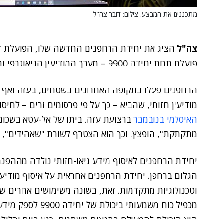
מתכננים את המבצע. צילום: דובר צה"ל
צה"ל
הציג את יחידת הרחפנים החדשה שלו, הפועלת זה
פועלת תחת יחידה 9900 – מערך המודיעין הגיאוגרפי והחזותי של אגף המודיעין בצבא.
הרחפנים פעלו בתקופה האחרונים בשטחים, בעזה ואף מע
מודיעין חזותי, שהביא – כך על פי פרסומים זרים – לחיסו
האיסלמי בנובמבר
ברצועת עזה. ביתו של אל-עטא בשכונת
מתקתקת", הופצץ, וכך הוא הצטרף לשורת "שאהידים", של-IT הצה"לי היה חלק בקירובם הש
יחידת הרחפנים לאיסוף מידע גיאו-חזותי נולדה מההפנ
הגלום ברחפן. יחידת הרחפנים אחראית על איסוף מודיעין
וטכנולוגיות מתקדמות. זאת, בשונה משימושים אחרים 
מכפיל כוח משמעותי 