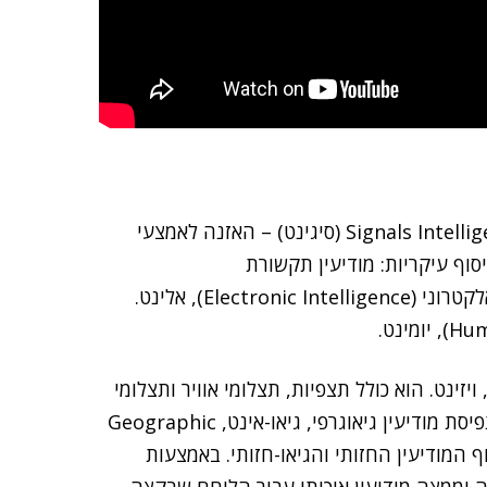
איסוף מודיעין נחלק לכמה תחומים: האחד, אותות, Signals Intelligence (סיגינט) – האזנה לאמצעי
סוף עיקריות: מודיעין תקשורת
(Communications Intelligence), קומינט, ומודיעין אלקטרוני (Electronic Intelligence), אלינט.
חום השני הוא מודיעין חזותי (Visual Intelligence), ויזינט. הוא כולל תצפיות, תצלומי אוויר ותצלומי
לוויין. בתחום הוויזינט, יחידה 9900 פועלת תוך מימוש תפיסת מודיעין גיאוגרפי, גיאו-אינט, Geographic
 איסוף המודיעין החזותי והגיאו-חזותי. באמצעות