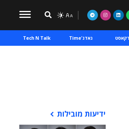
דקאסט
גאדג'Time
Tech N Talk
וכן פרסומי
תוכן פרסומי
וכן פרסומי
ידיעות מובילות