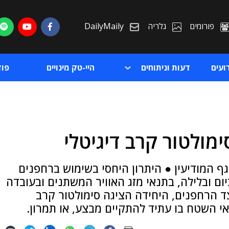
פורומים
גלריה
DailyMaily
ועים
דעות וניתוחים
היי-טק מינויים
פו
ימולטור קרב דיגיטלי
ת
 המודיעין ● היתרון היחסי בשימוש ברחפנים
ת
ום ובלילה, בתנאי מזג האוויר המשתנים ובעובדה
לצד הרחפנים, היחידה הציגה סימולטור קרב
י השטח בו עתיד להתקיים מבצע, או תמרון.