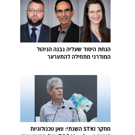
הנחת היסוד שעליה נבנה הניהול
המודרני מתחילה להתערער
מחקר STKI השנתי: וואן טכנולוגיות