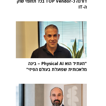
דורגה כ-TOP Vendor בכל תחומי שוק
ה-IT
"העתיד הוא Physical AI – בינה
מלאכותית שפועלת בעולם הפיזי"