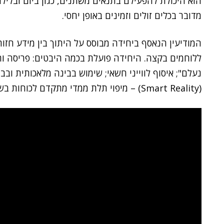
הוא היכולת להפעילם בתנאים משתנים, כגון ביום ובלילה
מדובר בכלים זולים וזמינים באופן יחסי.
המודיעין הנאסף ביחידה מבוסס על היתוך בין מידע חזות
ללוחמים בקצה. היחידה פועלת בכמה היבטים: פריסה ו
נעלם"; איסוף לווייני חשאי; שימוש בבינה מלאכותית ובביג
(Smart Reality) – מיפוי תלת ממדי מתקדם לכוחות בשטח; גיאולוגיה וניתוח שטח מתקדם.