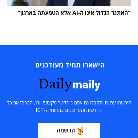
"האתגר הגדול אינו ה-AI אלא הטמעתה בארגון"
הישארו תמיד מעודכנים
Daily
maily
הירשמו עכשיו ותקבלו גם אתם ניוזלטר מקצועי יומי, המרכז את כל
החדשות והעדכונים בתחומי ה-ICT
הרשמה