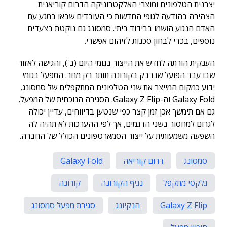
יצרנית הטלפונים ומוצרי האלקטרוניקה הדרום קוריאנית
הצהירה בהודעה לגופי החדשות כי העובדים שבאו במגע עם
האדם הנגוע הושמו בבידוד ביתי. סמסונג גם נוקטת בצעדים
נוספים, בכדי לבחון סכנות לזיהום אפשרי.
הענקית הורתה לחדש את הייצור בגומי היום (ב'), והגישה לאזור
שבו עבד הפועל שנדבק בקורונה תותר רק מחר. המפעל בגומי
ידוע כמקום המייצר את שני הטלפונים המתקפלים של סמסונג,
Galaxy Fold וה-Galaxy Z Flip. הסגירה הנוכחית של המפעל,
גם אם תימשך אכן זמן קצר כפי שנטען בדיווחים, עדיין יכולה
לגרום למחסור בשני הדגמים, אך לפי ההערכות לא תהיה לה
השפעה משמעותית על ייצור הסמארטפונים הכולל של החברה.
סמסונג
דרום קוריאה
Galaxy Fold
גלקסי מתקפל
נגיף הקורונה
קורונה
Galaxy Z Flip
הנקיונג
סגירת מפעל סמסונג