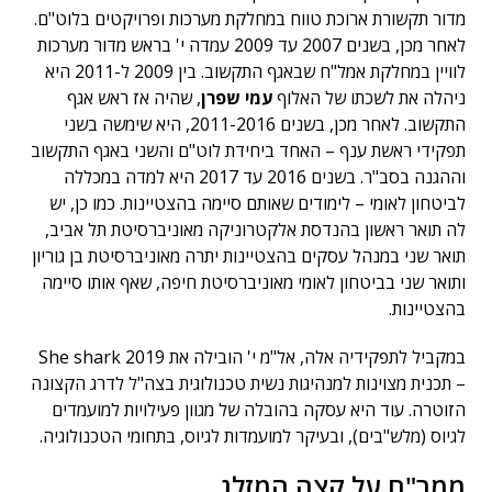
מדור תקשורת ארוכת טווח במחלקת מערכות ופרויקטים בלוט"ם.
לאחר מכן, בשנים 2007 עד 2009 עמדה י' בראש מדור מערכות
לוויין במחלקת אמל"ח שבאגף התקשוב. בין 2009 ל-2011 היא
ניהלה את לשכתו של האלוף
עמי שפרן
, שהיה אז ראש אגף
התקשוב. לאחר מכן, בשנים 2011-2016, היא שימשה בשני
תפקידי ראשת ענף – האחד ביחידת לוט"ם והשני באגף התקשוב
וההגנה בסב"ר. בשנים 2016 עד 2017 היא למדה במכללה
לביטחון לאומי – לימודים שאותם סיימה בהצטיינות. כמו כן, יש
לה תואר ראשון בהנדסת אלקטרוניקה מאוניברסיטת תל אביב,
תואר שני במנהל עסקים בהצטיינות יתרה מאוניברסיטת בן גוריון
ותואר שני בביטחון לאומי מאוניברסיטת חיפה, שאף אותו סיימה
בהצטיינות.
במקביל לתפקידיה אלה, אל"מ י' הובילה את She shark 2019
– תכנית מצוינות למנהיגות נשית טכנולוגית בצה"ל לדרג הקצונה
הזוטרה. עוד היא עסקה בהובלה של מגוון פעילויות למועמדים
לגיוס (מלש"בים), ובעיקר למועמדות לגיוס, בתחומי הטכנולוגיה.
ממר"ם על קצה המזלג