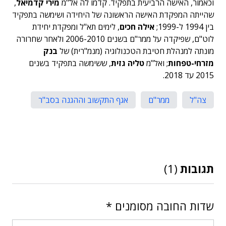
וכאמור, האישה הרביעית בתפקיד. קדמו לה אל"מ
מירי קדמיאל
,
שהייתה המפקדת האישה הראשונה של היחידה ושימשה בתפקיד
בין 1994 ל-1999;
אילה חכים
, לימים תא"ל ומפקדת יחידת
לוט"ם, שפיקדה על ממר"ם בשנים 2006-2010 ולאחר שחרורה
מונתה למנהלת חטיבת הטכנולוגיה (מנמ"רית) של
בנק
מזרחי-טפחות
; ואל"מ
טליה גזית
, ששימשה בתפקיד בשנים
2015 עד 2018.
צה"ל
ממר"ם
אגף התקשוב וההגנה בסב"ר
תגובות
(1)
שדות החובה מסומנים
*