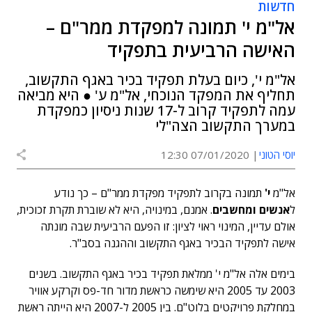
חדשות
אל"מ י' תמונה למפקדת ממר"ם –
האישה הרביעית בתפקיד
אל"מ י', כיום בעלת תפקיד בכיר באגף התקשוב,
תחליף את המפקד הנוכחי, אל"מ ע' ● היא מביאה
עמה לתפקיד קרוב ל-17 שנות ניסיון כמפקדת
במערך התקשוב הצה"לי
יוסי הטוני
07/01/2020 12:30
אל"מ
י'
תמונה בקרוב לתפקיד מפקדת ממר"ם – כך נודע
ל
אנשים ומחשבים
. אמנם, במינויה, היא לא שוברת תקרת זכוכית,
אולם עדיין, המינוי ראוי לציון: זו הפעם הרביעית שבה מונתה
אישה לתפקיד הבכיר באגף התקשוב וההגנה בסב"ר.
בימים אלה אל"מ י' ממלאת תפקיד בכיר באגף התקשוב. בשנים
2003 עד 2005 היא שימשה כראשת מדור חד-פס וקרקע אוויר
במחלקת פרויקטים בלוט"ם. בין 2005 ל-2007 היא הייתה ראשת