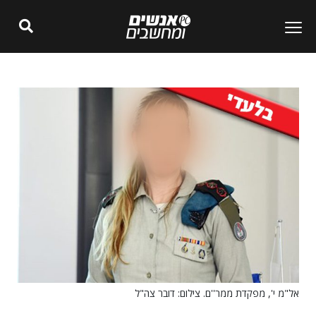
אל"מ י', מפקדת ממר''ם. צילום: דובר צה"ל