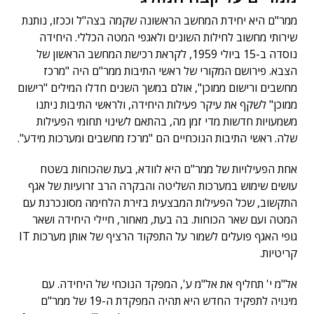
ממר"ם היא יחידת המחשב הראשונה שקמה בצה"ל וככזו, נותנת
שירותי מחשוב לחילות השונים ולאגפי המטה הכללי. היחידה
נוסדה ב-15 ביולי 1959, לקראת רכישת המחשב הראשון של
הצבא. פירושם המקורי של ראשי התיבות ממר"ם היה "מרכז
מחשבים ורישום ממוכן", אולם במשך השנים חדלו המילים "רישום
ממוכן" לשקף את עיקר פעילות היחידה, ולראשי התיבות ניתנו
משמעויות חדשות מדי זמן מה, בהתאם לשינוי תחומי הפעילות
שלה. ראשי התיבות הנוכחיים הם "מרכז מחשבים ומערכות מידע".
אחת הפעילויות של ממר"ם היא לוודא, בעת שהכוחות בשטח
עושים שימוש במערכות השליטה והבקרה הרב זרועיות של אגף
התקשוב, שכל הפעילות המבצעית בזירת הלחימה מסונכרנת עם
המטה ועם שאר הכוחות. בה בעת, מאחור, חיילי היחידה ושאר
גופי האגף פועלים לשמור על התפקוד הרציף של אותן מערכות IT
קריטיות.
אל"מ י' תחליף את אל"מ ע', המפקד הנוכחי של היחידה. עם
מינויה לתפקיד החדש היא תהיה המפקדת ה-19 של ממר"ם