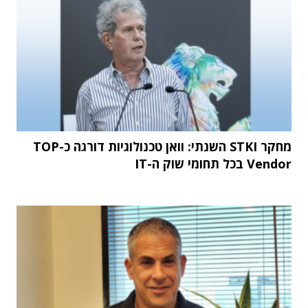
מחקר STKI השנתי: וואן טכנולוגיות דורגה כ-TOP
Vendor בכל תחומי שוק ה-IT