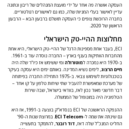
העסקה אושרה פה אחד על ידי מועצת המנהלים של ריבון ונתונה
עדיין לאישור בעלי המניות שלה, כמו גם לאישורים רגולטוריים.
בחברה הרוכשת צופים כי העסקה תושלם ברבעון הבא – הרבעון
הראשון של 2020.
מחלוצות ההיי-טק הישראלי
ECI, בעבר אחת מספינות הדגל של ההיי-טק הישראלי, היא אחת
מהחברות הוותיקות בענף בארץ – החברה נוסדה עוד ב-1961.
ב-1970 היא נמכרה ל
מוטורולה
ומי ששימש אז כיו"ר שלה היה
חיים הרצוג
, לימים נשיא המדינה. באותם ימים היא עסקה בעיקר
בטכנולוגיות לשימוש צבאי. ב-1975 התחילה החברה בפיתוחה
של מערכת שמאפשרת להעביר שתי שיחות טלפון על קו אחד –
דבר חדשני מאוד נכון לאז, בוודאי בישראל, שבה שירות
הטלפוניה היה במונופול של הממשלה.
ההנפקה הראשונה של ECI בנסדא"ק בוצעה ב-1991, אז היא
גם שינתה את שמה ל-
ECI Telecom
. במרוצת שנות ה-90'
החליט המנכ"ל שלה דאז,
דוד רובנר
, להתמקד בתעשייה