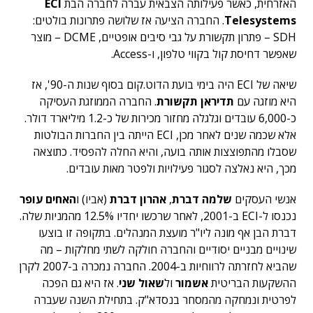
האזרחית, כאשר פעילותה הצבאית עברה לחברה הבת
ECI
Telesystems
. החברה הציעה אז שלושה פתרונות בולטים:
SDH – פתרון תקשורת על גבי סיבים אופטיים, DCME – מוצר
שאפשר דחיסת קול בקווי טלפון, ו-Access.
שיאה של ECI היה בימי בועת הדוט.קום בסוף שנות ה-90', אז
היא מוזגה עם
תדיראן תקשורת
. החברה הממוזגת העסיקה
כ-6,000 עובדים וגלגלה מחזור מכירות של כ-1.2 מיליארד דולר.
אלא שכמה שנים לאחר מכן, ECI הייתה בין החברות הבולטות
שסבלו מהתפוצצות אותה בועה, והיא החלה להפסיד. כתוצאה
מכך, היא נאלצה לסגור פעילויות ולפטר מאות עובדים.
אנשי העסקים
שלמה דברת
,
אהרון דברת
(אביו) ו
האחים עופר
נכנסו ל-ECI ב-2001, לאחר שרכשו יחדיו 12.5% מהמניות שלה.
דברת הבן אף מונה ליו"ר מועצת המנהלים. בתקופה זו בוצעו
שינויים מבניים יסודיים והחברה חולקה לשתי מחלקות – מה
שהביא לחזרתה לרווחיות ב-2004. החברה נמכרה ב-2007 לקרן
ההשקעות הבריטית
אשמור
ול
שאול שני
. אז היא גם הפכה
לפרטית ונמחקה מהמסחר בנסדא"ק. בתחילת השנה שעברה