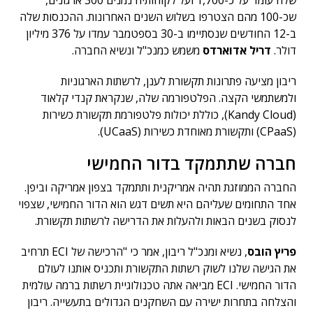
שלה עומד על כ-1,700 ועל לקוחותיה נמנים 300 ארגונים,
שכ-100 מהם הצטרפו בשלוש השנים האחרונות. ההכנסות שלה
ב-12 החודשים שנסתיימו ב-30 בספטמבר עמדו על 376 מיליון
דולר.
דריל אדוארדס
משמש כמנכ"ל ונשיא החברה.
ריבון מציעה פתרונות תקשורת לענן, לרשתות הארגוניות
ולמשתמשי הקצה. הפלטפורמה שלה, שנקראת קנדי קלאוד
(Kandy Cloud), כוללת יכולות פלטפורמת תקשורת כשירות
(CPaaS) ותקשורת מאוחדת כשירות (UCaaS).
חברה שתתמקד בדור החמישי
החברה הממוזגת תהיה אמריקנית ותתמקד בצפון אמריקה וביפן.
אחד התחומים שעליהם היא תשים דגש הוא הדור החמישי, שצפוי
לנסוק בשנים הבאות ולהעלות את הדרישה לרשתות תקשורת.
פריץ הובס
, נשיא ומנכ"ל ריבון, אמר כי "הרכישה של ECI תרחיב
את הגישה שלנו לשוק רשתות התקשורת ותכניס אותנו לעולם
הדור החמישי. ECI מביאה אתה טכנולוגיית רשתות ברמה עולמית
והצלחה בתחרות ישירה עם השחקנים הגדולים בתעשייה. ריבון