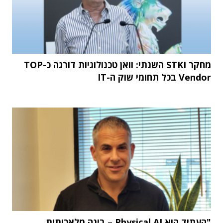
מחקר STKI השנתי: וואן טכנולוגיות דורגה כ-TOP
Vendor בכל תחומי שוק ה-IT
"העתיד הוא Physical AI – בינה מלאכותית