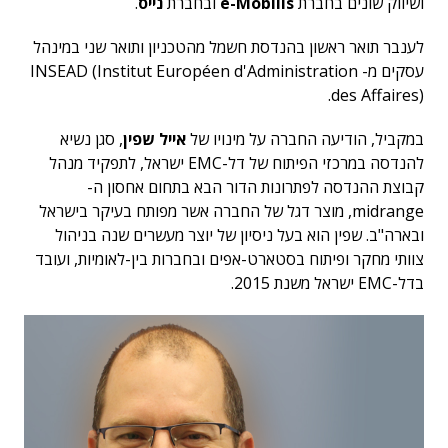
ושיווק שונים בחברת
e-Mobilis
ובחברת
נייס
.
לענבר תואר ראשון בהנדסת חשמל מהטכניון ותואר שני במינהל
עסקים מ- INSEAD (Institut Européen d'Administration
des Affaires).
במקביל, הודיעה החברה על מינויו של
אייל שפין
, סגן נשיא
להנדסה במרכזי הפיתוח של דל-EMC ישראל, לתפקיד מנהל
קבוצת ההנדסה לפתרונות הדור הבא בתחום אחסון ה-
midrange, מוצר דגל של החברה אשר מפותח בעיקר בישראל
ובארה"ב. שפין הוא בעל ניסיון של יוצר מעשרים שנה בניהול
צוותי מחקר ופיתוח בסטארט-אפים ובחברות בין-לאומיות, ועובד
בדל-EMC ישראל משנת 2015.