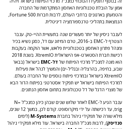
זה בנוסף לתפקידו הנוכחי כמנכ"ל מרכזי הפיתוח בישראל ויהיה
אמון על הובלת טכנולוגיות האחסון המתקדמות של החברה
והטמעתן בארגונים ברחבי העולם, לרבות חברות Fortune 500,
הנמצאות בתהליכי טרנספורמציה דיגיטלית.
לענבר ניסיון של יותר מעשרים שנה בתעשיית ההיי-טק. ענבר
הצטרף ל-EMC ב-2016, טרם המיזוג עם דל, כסגן נשיא בכיר
ומנהל פתרון האחסון בטכנולוגיית פלאש, אשר הוקמה בעקבות
רכישת חברת הסטארט-אפ הישראלית XtremIO. בשנת 2018
הוא מונה למנכ"ל מרכזי הפיתוח של
דל-EMC
בישראל (בבאר
שבע, בחיפה, בהרצליה ובגליל-ים) והמשיך לנהל את פעילות
XtremIO בישראל ובמרכזי פיתוח נוספים של החברה בעולם.
למרכזי הפיתוח בישראל יש תפקיד אסטרטגי בפיתוח הדור הבא
של מוצרי הדגל של דל טכנולוגיות בתחום אחסון הנתונים.
ענבר הגיע ל-EMC לאחר שלוש שנים שבהן כיהן כמנכ"ל N
–
trig, עד רכישתה על ידי מיקרוסופט. קודם לכן, במשך 12 שנים,
מילא שורה של תפקידי ניהול בחברת
M-Systems
(לימים
סנדיסק
), לרבות מנכ"ל החברה בישראל. עוד מילא תפקידי ניהול