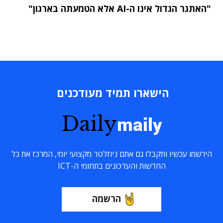
"האתגר הגדול אינו ה-AI אלא הטמעתה בארגון"
הישארו תמיד מעודכנים
Daily
maily
הירשמו עכשיו ותקבלו גם אתם ניוזלטר מקצועי יומי, המרכז את כל
החדשות והעדכונים בתחומי ה-ICT
הרשמה