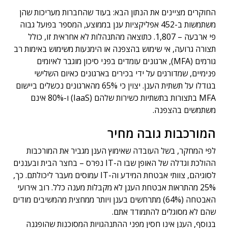
החוקרים מציינים את הנתון הבא: בעוד שהחברות מעריכות שהן
משתמשות ב-452 אפליקציות ענן בממוצע, המספר בפועל גבוה
פי ארבעה – 1,807. כתוצאה מהתנהלות לא אחראית זו, כולל
תצורה גרועה, אי שימוש בהצפנה או הימנעות משימוש באימות רב
גורמים (MFA), ארגונים עומדים בפני סיכון מוגבר לאיומים
פנימיים, שמדורגים על ידי בכירים בארגונים כאיום השלישי
בגודלו על תשתית הענן. יצוין כי 65% מהארגונים נכשלים ביישום
MFA בתצורות בתשתיות כשירות שלהם (IaaS) ו-80% אינם
משתמשים בהצפנה.
המורכבות גובה מחיר
לפי המחקר, בשל העובדה שאימוץ הענן מגביר את המורכבות
ההולכת וגדלה של האופן שבו ה-IT נפרס – בחצר הבית ובעננים
לסוגיהם, צוותי אבטחת המידע וה-IT עמוסים מעבר ליכולתם. כך,
25% מהתראות אבטחת הענן לא מקבלות מענה כלל. רוב אירועי
האבטחה (64%) מתרחשים בענן ויותר ממחצית מהמשיבים מודים
שהם לא מסוגלים להתמודד אתם.
בנוסף, הענן אינו חסין מפני ההתנהגויות המסוכנות שהופגנה