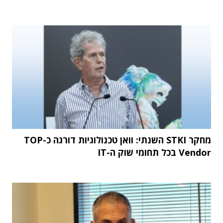
מחקר STKI השנתי: וואן טכנולוגיות דורגה כ-TOP
Vendor בכל תחומי שוק ה-IT