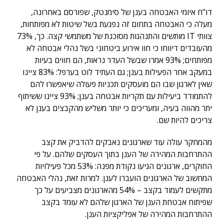
דו"ח איומי האבטחה בענן של סימנטק, שפורסם באחרונה,
מעלה כי האבטחה בתחום זה נפגעת בשל שיטות לא מפותחות,
צוותי IT מותשים והתנהגות מסוכנת של משתמשי קצה. כך, 73%
מהעובדים דיווחו כי חוו אירוע ביטחוני בשל נהלי אבטחה לא
מפותחים; 93% אמרו שבשל העדר נראות, הם חווים בעיות
במעקב אחר הפעילות בענן; גם העתיד לוט בערפל: 83% ציינו
שאין לארגון שבו הם מועסקים תכניות פעולה שיאפשרו להם
להתמודד ביעילות עם תקריות אבטחה בענן; 93% ציינו ששיתוף
יתר מהווה בעיה, ומעריכים כי יותר משליש מהקבצים בענן לא
צריכים להיות שם.
מהמחקר עולה עוד שארגונים נאבקים להדביק את קצב
ההתרחבות המהירה של הענן בתוך העסקים שלהם. על פי
החוקרים, ארגונים הגיעו נקודת מפנה: 53% מכל פעילויות
המחשוב של הארגונים הועברו לענן. למרות זאת, נהלי האבטחה
מתקשים לעמוד בקצב – 54% מהארגונים מצביעים על כך
שפיתוח אבטחת הענן של הארגון שלהם לא עומד בקצב
ההתרחבות המהירה של אפליקציות הענן.