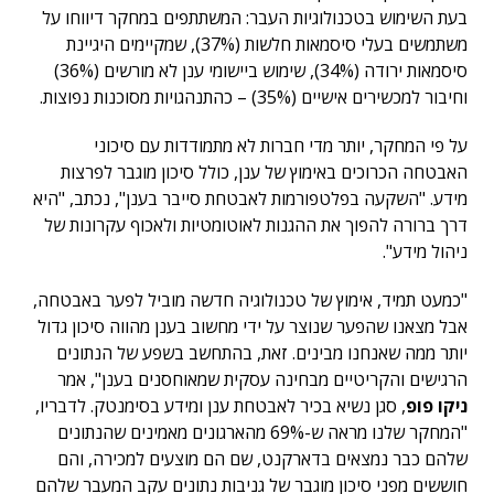
בעת השימוש בטכנולוגיות העבר: המשתתפים במחקר דיווחו על
משתמשים בעלי סיסמאות חלשות (37%), שמקיימים היגיינת
סיסמאות ירודה (34%), שימוש ביישומי ענן לא מורשים (36%)
וחיבור למכשירים אישיים (35%) – כהתנהגויות מסוכנות נפוצות.
על פי המחקר, יותר מדי חברות לא מתמודדות עם סיכוני
האבטחה הכרוכים באימוץ של ענן, כולל סיכון מוגבר לפרצות
מידע. "השקעה בפלטפורמות לאבטחת סייבר בענן", נכתב, "היא
דרך ברורה להפוך את ההגנות לאוטומטיות ולאכוף עקרונות של
ניהול מידע".
"כמעט תמיד, אימוץ של טכנולוגיה חדשה מוביל לפער באבטחה,
אבל מצאנו שהפער שנוצר על ידי מחשוב בענן מהווה סיכון גדול
יותר ממה שאנחנו מבינים. זאת, בהתחשב בשפע של הנתונים
הרגישים והקריטיים מבחינה עסקית שמאוחסנים בענן", אמר
ניקו פופ
, סגן נשיא בכיר לאבטחת ענן ומידע בסימנטק. לדבריו,
"המחקר שלנו מראה ש-69% מהארגונים מאמינים שהנתונים
שלהם כבר נמצאים בדארקנט, שם הם מוצעים למכירה, והם
חוששים מפני סיכון מוגבר של גניבות נתונים עקב המעבר שלהם